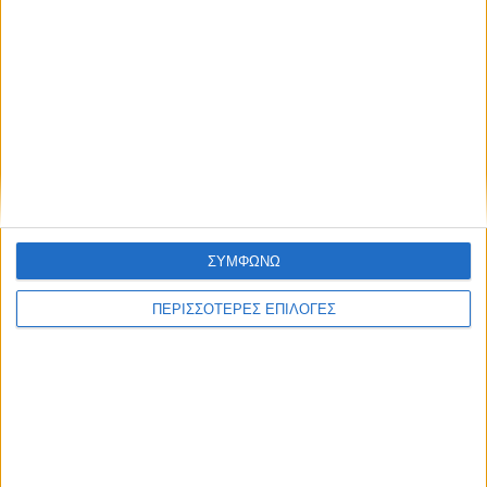
ανάλογα της Βαλένθια θα
μητρικού θηλασμού για το
εμφανίζονται πολύ
μωρό και τη μητέρα (φωτο &
συχνότερα – Οι εκτιμήσεις για
βίντεο)
την Ελλάδα
ΣΥΜΦΩΝΩ
ΝΕΟΣ ΑΓΩΝ
ΠΕΡΙΣΣΟΤΕΡΕΣ ΕΠΙΛΟΓΕΣ
https://neosagon.gr
Η Αρχαιότερη Καθημερινή Πρωινή Εφημερίδα της Καρδίτσας