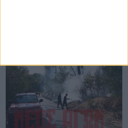
το Μορφοβούνι, έσπευσε η Πυροσβεστική
(ΦΩΤΟ)
ΚΑΡΔΙΤΣΑ