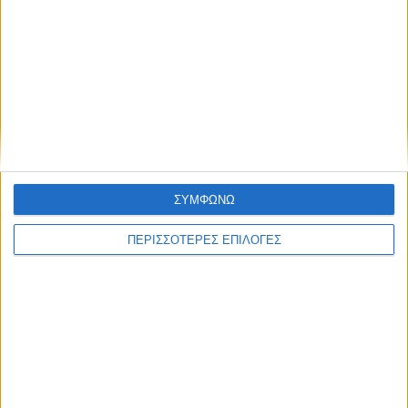
των έργων Αχελώου πριν
αχρεωστήτως
απαξιωθούν οριστικά
καταβληθέντα σε αγρότες
ΣΥΜΦΩΝΩ
ΝΕΟΣ ΑΓΩΝ
https://neosagon.gr
ΠΕΡΙΣΣΟΤΕΡΕΣ ΕΠΙΛΟΓΕΣ
Η Αρχαιότερη Καθημερινή Πρωινή Εφημερίδα της Καρδίτσας