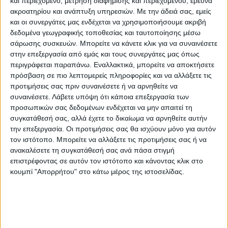
και περιεχόμενο, μέτρηση διαφήμισης και περιεχομένου, έρευνα
ακροατηρίου και ανάπτυξη υπηρεσιών.
Με την άδειά σας, εμείς
και οι συνεργάτες μας ενδέχεται να χρησιμοποιήσουμε ακριβή
δεδομένα γεωγραφικής τοποθεσίας και ταυτοποίησης μέσω
σάρωσης συσκευών. Μπορείτε να κάνετε κλικ για να συναινέσετε
στην επεξεργασία από εμάς και τους συνεργάτες μας όπως
περιγράφεται παραπάνω. Εναλλακτικά, μπορείτε να αποκτήσετε
ΘΕΜΑ ΤΗΣ ΗΜΕΡΑΣ
πρόσβαση σε πιο λεπτομερείς πληροφορίες και να αλλάξετε τις
προτιμήσεις σας πριν συναινέσετε ή να αρνηθείτε να
Πώς σχολιάζετε ότι οι Έλληνες τρώνε
συναινέσετε.
Λάβετε υπόψη ότι κάποια επεξεργασία των
από τα... έτοιμα για να τα βγάλουν πέρα;
προσωπικών σας δεδομένων ενδέχεται να μην απαιτεί τη
συγκατάθεσή σας, αλλά έχετε το δικαίωμα να αρνηθείτε αυτήν
την επεξεργασία. Οι προτιμήσεις σας θα ισχύουν μόνο για αυτόν
τον ιστότοπο. Μπορείτε να αλλάξετε τις προτιμήσεις σας ή να
ανακαλέσετε τη συγκατάθεσή σας ανά πάσα στιγμή
επιστρέφοντας σε αυτόν τον ιστότοπο και κάνοντας κλικ στο
κουμπί "Απορρήτου" στο κάτω μέρος της ιστοσελίδας.