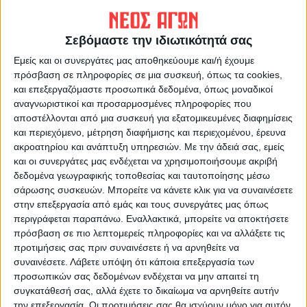
ΝΕΟΣ ΑΓΩΝ
https://neosagon.gr
Σεβόμαστε την ιδιωτικότητά σας
Η Αρχαιότερη Καθημερινή Πρωινή Εφημερίδα της Καρδίτσας
Εμείς και οι συνεργάτες μας αποθηκεύουμε και/ή έχουμε
πρόσβαση σε πληροφορίες σε μια συσκευή, όπως τα cookies,
και επεξεργαζόμαστε προσωπικά δεδομένα, όπως μοναδικοί
αναγνωριστικοί και προσαρμοσμένες πληροφορίες που
αποστέλλονται από μια συσκευή για εξατομικευμένες διαφημίσεις
και περιεχόμενο, μέτρηση διαφήμισης και περιεχομένου, έρευνα
ΠΑΡΟΜΟΙΑ ΑΡΘΡΑ
ακροατηρίου και ανάπτυξη υπηρεσιών.
Με την άδειά σας, εμείς
και οι συνεργάτες μας ενδέχεται να χρησιμοποιήσουμε ακριβή
δεδομένα γεωγραφικής τοποθεσίας και ταυτοποίησης μέσω
σάρωσης συσκευών. Μπορείτε να κάνετε κλικ για να συναινέσετε
στην επεξεργασία από εμάς και τους συνεργάτες μας όπως
περιγράφεται παραπάνω. Εναλλακτικά, μπορείτε να αποκτήσετε
πρόσβαση σε πιο λεπτομερείς πληροφορίες και να αλλάξετε τις
προτιμήσεις σας πριν συναινέσετε ή να αρνηθείτε να
συναινέσετε.
Λάβετε υπόψη ότι κάποια επεξεργασία των
προσωπικών σας δεδομένων ενδέχεται να μην απαιτεί τη
συγκατάθεσή σας, αλλά έχετε το δικαίωμα να αρνηθείτε αυτήν
την επεξεργασία. Οι προτιμήσεις σας θα ισχύουν μόνο για αυτόν