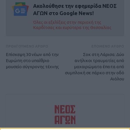
Ακολούθησε την εφημερίδα ΝΕΟΣ
ΑΓΩΝ στο Google News!
Όλες οι εξελίξεις στην περιοχή της
Καρδίτσας και ευρύτερα της Θεσσαλίας
ΠΡΟΗΓΟΥΜΕΝΟ ΑΡΘΡΟ
ΕΠΟΜΕΝΟ ΑΡΘΡΟ
Επίσκεψη 30 νέων από την
Σοκ στη Λάρισα: Δύο
Ευρώπη στο υπαίθριο
ανήλικοι τραυματίες από
μουσείο σύγχρονης τέχνης
μαχαιρώματα έπειτα από
συμπλοκή σε πάρκο στην οδό
Αιόλου