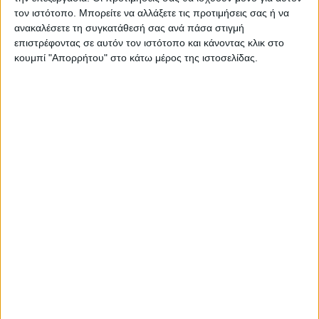
τον ιστότοπο. Μπορείτε να αλλάξετε τις προτιμήσεις σας ή να
ανακαλέσετε τη συγκατάθεσή σας ανά πάσα στιγμή
επιστρέφοντας σε αυτόν τον ιστότοπο και κάνοντας κλικ στο
κουμπί "Απορρήτου" στο κάτω μέρος της ιστοσελίδας.
ΘΕΜΑ ΤΗΣ ΗΜΕΡΑΣ
Θέμα ημέρας: Ο νομός Καρδίτσας είναι ο
τελευταίος νομός της Θεσσαλίας σε
εξαγωγές με διαφορά από τον τρίτο. Πως
το σχολιάζετε;