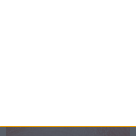
Θεσσαλία, με την Καρδίτσα όμως ουραγό
στις εξαγωγές (πίνακες)
ΚΑΡΔΙΤΣΑ