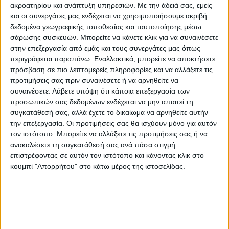
ακροατηρίου και ανάπτυξη υπηρεσιών.
Με την άδειά σας, εμείς
και οι συνεργάτες μας ενδέχεται να χρησιμοποιήσουμε ακριβή
δεδομένα γεωγραφικής τοποθεσίας και ταυτοποίησης μέσω
σάρωσης συσκευών. Μπορείτε να κάνετε κλικ για να συναινέσετε
στην επεξεργασία από εμάς και τους συνεργάτες μας όπως
περιγράφεται παραπάνω. Εναλλακτικά, μπορείτε να αποκτήσετε
πρόσβαση σε πιο λεπτομερείς πληροφορίες και να αλλάξετε τις
προτιμήσεις σας πριν συναινέσετε ή να αρνηθείτε να
ΘΕΜΑ ΤΗΣ ΗΜΕΡΑΣ
συναινέσετε.
Λάβετε υπόψη ότι κάποια επεξεργασία των
προσωπικών σας δεδομένων ενδέχεται να μην απαιτεί τη
Αν μπορούσατε να φύγετε τώρα για
συγκατάθεσή σας, αλλά έχετε το δικαίωμα να αρνηθείτε αυτήν
διακοπές θα προτιμούσατε βουνό ή
την επεξεργασία. Οι προτιμήσεις σας θα ισχύουν μόνο για αυτόν
θάλασσα;
τον ιστότοπο. Μπορείτε να αλλάξετε τις προτιμήσεις σας ή να
ανακαλέσετε τη συγκατάθεσή σας ανά πάσα στιγμή
επιστρέφοντας σε αυτόν τον ιστότοπο και κάνοντας κλικ στο
κουμπί "Απορρήτου" στο κάτω μέρος της ιστοσελίδας.