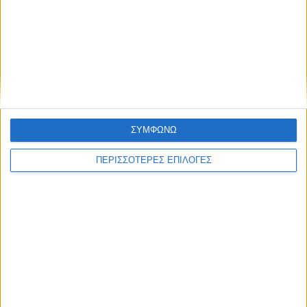
Τελευταίες Ειδήσεις Σήμερα
ΣΥΜΦΩΝΩ
Ακολούθησε την εφημερίδα ΝΕΟΣ
ΑΓΩΝ στο Google News!
ΠΕΡΙΣΣΟΤΕΡΕΣ ΕΠΙΛΟΓΕΣ
Όλες οι εξελίξεις στην περιοχή της
Καρδίτσας και ευρύτερα της Θεσσαλίας
ΠΡΟΗΓΟΥΜΕΝΟ ΑΡΘΡΟ
ΕΠΟΜΕΝΟ ΑΡΘΡΟ
Με επιτυχία ο ετήσιος χορός
Αυτός είναι ο 29χρονος
του συλλόγου Κρητών
αστυνομικός που σκοτώθηκε
στην καταδίωξη