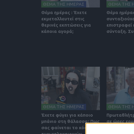
ΘΕΜΑ ΤΗΣ ΗΜΕΡΑΣ
ΘΕΜΑ ΤΗΣ 
Θέμα ημέρας : Έχετε
Θέμα ημέρας
εκμεταλλευτεί στις
συνταξιούχο
θερινές εκπτώσεις για
επιστραφεί 
κάποια αγορά;
σύνταξη. Σ
ΘΕΜΑ ΤΗΣ ΗΜΕΡΑΣ
ΘΕΜΑ ΤΗΣ 
Έχετε φύγει για κάποιο
Πρωταθλήτρ
μπάνιο στη θάλασσα; Πως
σε ώρες εργ
σας φαίνεται το κόστος
Aπολαμβάνο
των καλοκαιρινών
του καρπούς