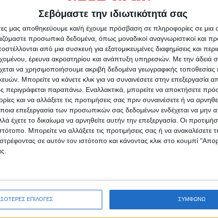
υς;
σχολιάζετε;
Σεβόμαστε την ιδιωτικότητά σας
άτες μας αποθηκεύουμε και/ή έχουμε πρόσβαση σε πληροφορίες σε μια
ργαζόμαστε προσωπικά δεδομένα, όπως μοναδικοί αναγνωριστικοί και 
στέλλονται από μια συσκευή για εξατομικευμένες διαφημίσεις και περ
εχομένου, έρευνα ακροατηρίου και ανάπτυξη υπηρεσιών.
Με την άδειά σα
χεται να χρησιμοποιήσουμε ακριβή δεδομένα γεωγραφικής τοποθεσίας 
ών. Μπορείτε να κάνετε κλικ για να συναινέσετε στην επεξεργασία απ
ς περιγράφεται παραπάνω. Εναλλακτικά, μπορείτε να αποκτήσετε πρό
ίες και να αλλάξετε τις προτιμήσεις σας πριν συναινέσετε ή να αρνηθεί
ρίδα ΝΕΟΣ ΑΓΩΝ στο Google News!
ποια επεξεργασία των προσωπικών σας δεδομένων ενδέχεται να μην απ
Α
οχή της Καρδίτσας και ευρύτερα της Θεσσαλίας
λά έχετε το δικαίωμα να αρνηθείτε αυτήν την επεξεργασία. Οι προτιμήσ
ιστότοπο. Μπορείτε να αλλάξετε τις προτιμήσεις σας ή να ανακαλέσετε
στρέφοντας σε αυτόν τον ιστότοπο και κάνοντας κλικ στο κουμπί "Απ
ς.
ΕΠΟΜΕΝΟ ΑΡΘΡΟ
75 νέες μολύνσεις στο Ν. Καρδίτσας
ΣΣΟΤΕΡΕΣ ΕΠΙΛΟΓΕΣ
ΣΥΜΦΩΝΩ