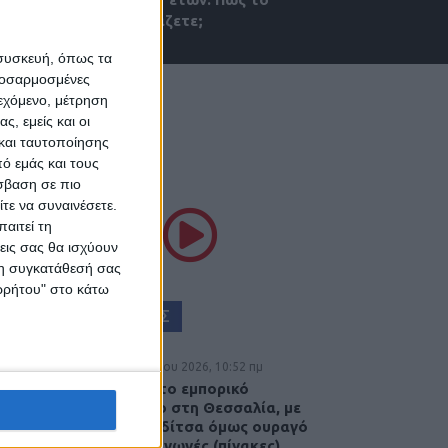
σχολιάζετε;
 συσκευή, όπως τα
προσαρμοσμένες
ιεχόμενο, μέτρηση
ς, εμείς και οι
και ταυτοποίησης
ό εμάς και τους
ΘΕΣΣΑΛΙΑ FM
σβαση σε πιο
τε να συναινέσετε.
αιτεί τη
ΚΟΥΣΤΕ ΖΩΝΤΑΝΑ
εις σας θα ισχύουν
 τη συγκατάθεσή σας
ορρήτου" στο κάτω
ΕΠΙΚΕΦΑΛΗΣ ΕΙΔΗΣΕΙΣ
7 Αυγούστου 2026, 10:52 πμ
Θετικό το εμπορικό
ισοζύγιο στη Θεσσαλία, με
την Καρδίτσα όμως ουραγό
στις εξαγωγές (πίνακες)