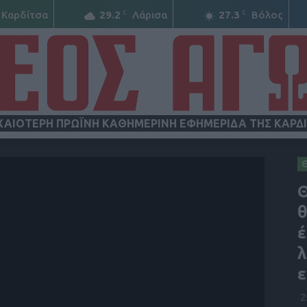
C
C
Καρδίτσα
29.2
Λάρισα
27.3
Βόλος
ΧΑΙΟΤΕΡΗ ΠΡΩΪΝΗ ΚΑΘΗΜΕΡΙΝΗ ΕΦΗΜΕΡΙΔΑ ΤΗΣ ΚΑΡΔ
ΝΕΟΣ
Θ
θ
έ
λ
ΑΓΩΝ
ε
2