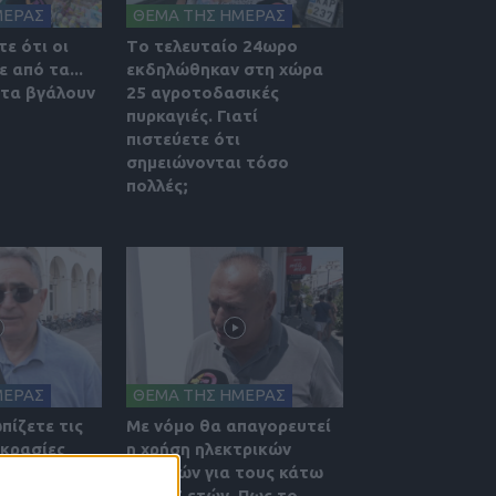
ΜΕΡΑΣ
ΘΕΜΑ ΤΗΣ ΗΜΕΡΑΣ
ε ότι οι
Tο τελευταίο 24ωρο
 από τα...
εκδηλώθηκαν στη χώρα
 τα βγάλουν
25 αγροτοδασικές
πυρκαγιές. Γιατί
πιστεύετε ότι
σημειώνονται τόσο
πολλές;
ΜΕΡΑΣ
ΘΕΜΑ ΤΗΣ ΗΜΕΡΑΣ
πίζετε τις
Με νόμο θα απαγορευτεί
κρασίες
η χρήση ηλεκτρικών
πατινιών για τους κάτω
από 17 ετών. Πως το