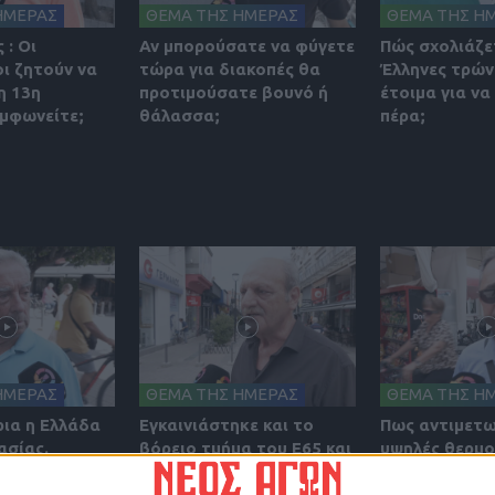
ΗΜΕΡΑΣ
ΘΕΜΑ ΤΗΣ ΗΜΕΡΑΣ
ΘΕΜΑ ΤΗΣ Η
 : Οι
Αν μπορούσατε να φύγετε
Πώς σχολιάζετ
ι ζητούν να
τώρα για διακοπές θα
Έλληνες τρώνε
η 13η
προτιμούσατε βουνό ή
έτοιμα για να
υμφωνείτε;
θάλασσα;
πέρα;
ΗΜΕΡΑΣ
ΘΕΜΑ ΤΗΣ ΗΜΕΡΑΣ
ΘΕΜΑ ΤΗΣ Η
ια η Ελλάδα
Εγκαινιάστηκε και το
Πως αντιμετω
ασίας.
βόρειο τμήμα του Ε65 και
υψηλές θερμο
υν οι Έλληνες
το έργο πλέον
των ημερών;
 της
ολοκληρώθηκε. Πως το