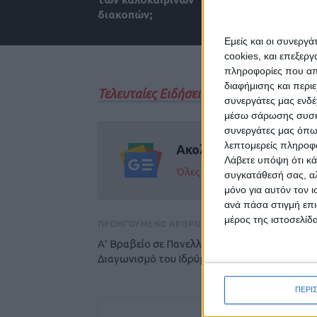
διακοπών;
εργασίας το
Εμείς και οι συνεργ
cookies, και επεξε
πληροφορίες που απο
διαφήμισης και περι
Τελευταίες Ειδήσεις Σήμερα
συνεργάτες μας ενδέ
μέσω σάρωσης συσκευ
συνεργάτες μας όπω
λεπτομερείς πληροφορ
Ακολούθησε την εφημε
Λάβετε υπόψη ότι κά
Όλες οι εξελίξεις στην περι
συγκατάθεσή σας, αλ
μόνο για αυτόν τον 
ανά πάσα στιγμή επι
μέρος της ιστοσελίδα
ΠΡΟΗΓΟΥΜΕΝΟ ΑΡΘΡΟ
Α’ Βραβείο σε Πανελλήνιο Μαθητικό
Διαγωνισμό του Ιδρύματος Ωνάση
ΠΕΡΙ