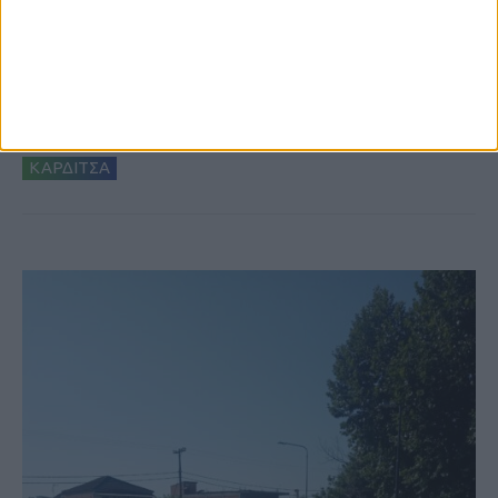
6 Αυγούστου 2026, 10:11 πμ
Ξεκινά η κατεδάφιση ετοιμόρροπων
κτιρίων σε Αγναντερό και Ριζοβούνι
ΚΑΡΔΙΤΣΑ