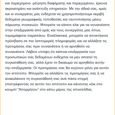
και περιεχόμενο, μέτρηση διαφήμισης και περιεχομένου, έρευνα
ακροατηρίου και ανάπτυξη υπηρεσιών.
Με την άδειά σας, εμείς
και οι συνεργάτες μας ενδέχεται να χρησιμοποιήσουμε ακριβή
δεδομένα γεωγραφικής τοποθεσίας και ταυτοποίησης μέσω
σάρωσης συσκευών. Μπορείτε να κάνετε κλικ για να συναινέσετε
στην επεξεργασία από εμάς και τους συνεργάτες μας όπως
περιγράφεται παραπάνω. Εναλλακτικά, μπορείτε να αποκτήσετε
πρόσβαση σε πιο λεπτομερείς πληροφορίες και να αλλάξετε τις
προτιμήσεις σας πριν συναινέσετε ή να αρνηθείτε να
συναινέσετε.
Λάβετε υπόψη ότι κάποια επεξεργασία των
προσωπικών σας δεδομένων ενδέχεται να μην απαιτεί τη
ΘΕΜΑ ΤΗΣ ΗΜΕΡΑΣ
συγκατάθεσή σας, αλλά έχετε το δικαίωμα να αρνηθείτε αυτήν
Θέμα ημέρας : Οι συνταξιούχοι ζητούν να
την επεξεργασία. Οι προτιμήσεις σας θα ισχύουν μόνο για αυτόν
τον ιστότοπο. Μπορείτε να αλλάξετε τις προτιμήσεις σας ή να
επιστραφεί η 13η σύνταξη. Συμφωνείτε;
ανακαλέσετε τη συγκατάθεσή σας ανά πάσα στιγμή
επιστρέφοντας σε αυτόν τον ιστότοπο και κάνοντας κλικ στο
κουμπί "Απορρήτου" στο κάτω μέρος της ιστοσελίδας.