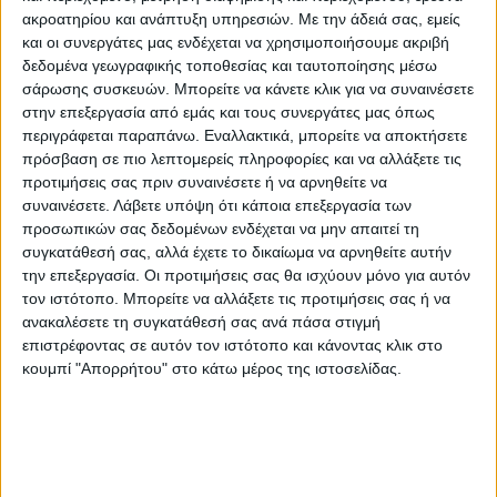
ακροατηρίου και ανάπτυξη υπηρεσιών.
Με την άδειά σας, εμείς
και οι συνεργάτες μας ενδέχεται να χρησιμοποιήσουμε ακριβή
δεδομένα γεωγραφικής τοποθεσίας και ταυτοποίησης μέσω
σάρωσης συσκευών. Μπορείτε να κάνετε κλικ για να συναινέσετε
στην επεξεργασία από εμάς και τους συνεργάτες μας όπως
περιγράφεται παραπάνω. Εναλλακτικά, μπορείτε να αποκτήσετε
πρόσβαση σε πιο λεπτομερείς πληροφορίες και να αλλάξετε τις
προτιμήσεις σας πριν συναινέσετε ή να αρνηθείτε να
ΘΕΜΑ ΤΗΣ ΗΜΕΡΑΣ
συναινέσετε.
Λάβετε υπόψη ότι κάποια επεξεργασία των
Αν μπορούσατε να φύγετε τώρα για
προσωπικών σας δεδομένων ενδέχεται να μην απαιτεί τη
συγκατάθεσή σας, αλλά έχετε το δικαίωμα να αρνηθείτε αυτήν
διακοπές θα προτιμούσατε βουνό ή
την επεξεργασία. Οι προτιμήσεις σας θα ισχύουν μόνο για αυτόν
θάλασσα;
τον ιστότοπο. Μπορείτε να αλλάξετε τις προτιμήσεις σας ή να
ανακαλέσετε τη συγκατάθεσή σας ανά πάσα στιγμή
επιστρέφοντας σε αυτόν τον ιστότοπο και κάνοντας κλικ στο
κουμπί "Απορρήτου" στο κάτω μέρος της ιστοσελίδας.