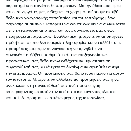
ακροατηρίου και ανάπτυξη υπηρεσιών.
Με την άδειά σας, εμείς
και οι συνεργάτες μας ενδέχεται να χρησιμοποιήσουμε ακριβή
δεδομένα γεωγραφικής τοποθεσίας και ταυτοποίησης μέσω
σάρωσης συσκευών. Μπορείτε να κάνετε κλικ για να συναινέσετε
στην επεξεργασία από εμάς και τους συνεργάτες μας όπως
περιγράφεται παραπάνω. Εναλλακτικά, μπορείτε να αποκτήσετε
πρόσβαση σε πιο λεπτομερείς πληροφορίες και να αλλάξετε τις
προτιμήσεις σας πριν συναινέσετε ή να αρνηθείτε να
συναινέσετε.
Λάβετε υπόψη ότι κάποια επεξεργασία των
ΘΕΜΑ ΤΗΣ ΗΜΕΡΑΣ
προσωπικών σας δεδομένων ενδέχεται να μην απαιτεί τη
συγκατάθεσή σας, αλλά έχετε το δικαίωμα να αρνηθείτε αυτήν
Θέμα ημέρας : Οι συνταξιούχοι ζητούν να
την επεξεργασία. Οι προτιμήσεις σας θα ισχύουν μόνο για αυτόν
επιστραφεί η 13η σύνταξη. Συμφωνείτε;
τον ιστότοπο. Μπορείτε να αλλάξετε τις προτιμήσεις σας ή να
ανακαλέσετε τη συγκατάθεσή σας ανά πάσα στιγμή
επιστρέφοντας σε αυτόν τον ιστότοπο και κάνοντας κλικ στο
κουμπί "Απορρήτου" στο κάτω μέρος της ιστοσελίδας.