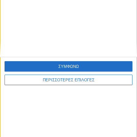
Τελευταίες Ειδήσεις Σήμερα
Ακολούθησε την εφημερίδα ΝΕΟΣ
ΣΥΜΦΩΝΩ
ΑΓΩΝ στο Google News!
Όλες οι εξελίξεις στην περιοχή της
ΠΕΡΙΣΣΟΤΕΡΕΣ ΕΠΙΛΟΓΕΣ
Καρδίτσας και ευρύτερα της Θεσσαλίας
ΠΡΟΗΓΟΥΜΕΝΟ ΑΡΘΡΟ
ΕΠΟΜΕΝΟ ΑΡΘΡΟ
Έσπασαν τα ρεκόρ
Κοινές ενέργειες για τη ρήτρα
τηλεθέασης στον τελικό του
αναπροσαρμογής
Κύργιου με τον Τζόκοβιτς