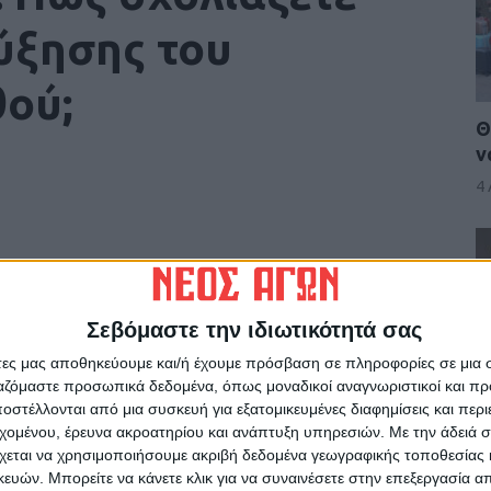
ύξησης του
ού;
Θ
ν
4
Σεβόμαστε την ιδιωτικότητά σας
ρίδα ΝΕΟΣ ΑΓΩΝ στο Google News!
άτες μας αποθηκεύουμε και/ή έχουμε πρόσβαση σε πληροφορίες σε μια
ργαζόμαστε προσωπικά δεδομένα, όπως μοναδικοί αναγνωριστικοί και 
οχή της Καρδίτσας και ευρύτερα της Θεσσαλίας
στέλλονται από μια συσκευή για εξατομικευμένες διαφημίσεις και περ
Π
εχομένου, έρευνα ακροατηρίου και ανάπτυξη υπηρεσιών.
Με την άδειά σα
Γ
χεται να χρησιμοποιήσουμε ακριβή δεδομένα γεωγραφικής τοποθεσίας 
ΕΠΟΜΕΝΟ ΑΡΘΡΟ
ών. Μπορείτε να κάνετε κλικ για να συναινέσετε στην επεξεργασία απ
4