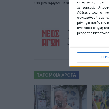
συνεργάτες μας όπω
«Να μην αφήσουμε αυτό το πάθος να χαθεί...»
λεπτομερείς πληροφορ
Λάβετε υπόψη ότι κά
συγκατάθεσή σας, αλ
μόνο για αυτόν τον 
ανά πάσα στιγμή επι
ΝΕΟΣ ΑΓΩΝ
μέρος της ιστοσελίδα
https://neosagon.gr
Η Αρχαιότερη Καθημερινή Πρω
ΠΕΡΙ
ΠΑΡΟΜΟΙΑ ΑΡΘΡΑ