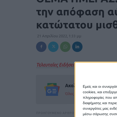
την απόφαση α
κατώτατου μισθ
21 Απριλίου 2022, 1:33 μμ
Τελευταίες Ειδήσεις Σήμερα
Ακολούθησε την εφημε
Εμείς και οι συνεργ
cookies, και επεξε
Όλες οι εξελίξεις στην περι
πληροφορίες που απο
διαφήμισης και περι
συνεργάτες μας ενδέ
ΠΡΟΗΓΟΥΜΕΝΟ ΑΡΘΡΟ
μέσω σάρωσης συσκευ