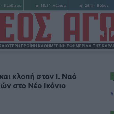
C
C
C
Καρδίτσα
35.1
Λάρισα
29.4
Βόλος
ΧΑΙΟΤΕΡΗ ΠΡΩΪΝΗ ΚΑΘΗΜΕΡΙΝΗ ΕΦΗΜΕΡΙΔΑ ΤΗΣ ΚΑΡΔ
ΝΕΟΣ
αι κλοπή στον Ι. Ναό
ών στο Νέο Ικόνιο
Α
ΑΓΩΝ