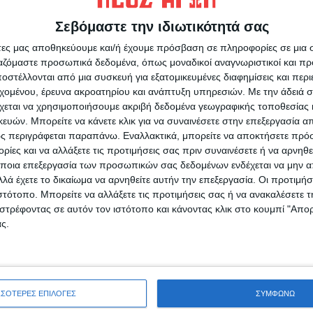
ευρώ, ενώ σύμφωνα με τον κ. Γαϊτανίδη είναι η
Σεβόμαστε την ιδιωτικότητά σας
ηκε κατά τη διάρκεια της τελευταίας 5ετίας. Η
άτες μας αποθηκεύουμε και/ή έχουμε πρόσβαση σε πληροφορίες σε μια
ριστατικό ώστε να ενεργήσει καταλλήλως.
ργαζόμαστε προσωπικά δεδομένα, όπως μοναδικοί αναγνωριστικοί και 
στέλλονται από μια συσκευή για εξατομικευμένες διαφημίσεις και περ
εχομένου, έρευνα ακροατηρίου και ανάπτυξη υπηρεσιών.
Με την άδειά σα
χεται να χρησιμοποιήσουμε ακριβή δεδομένα γεωγραφικής τοποθεσίας 
ών. Μπορείτε να κάνετε κλικ για να συναινέσετε στην επεξεργασία απ
ς περιγράφεται παραπάνω. Εναλλακτικά, μπορείτε να αποκτήσετε πρό
ρίδα ΝΕΟΣ ΑΓΩΝ στο Google News!
ίες και να αλλάξετε τις προτιμήσεις σας πριν συναινέσετε ή να αρνηθεί
ποια επεξεργασία των προσωπικών σας δεδομένων ενδέχεται να μην απ
οχή της Καρδίτσας και ευρύτερα της Θεσσαλίας
λά έχετε το δικαίωμα να αρνηθείτε αυτήν την επεξεργασία. Οι προτιμήσ
ιστότοπο. Μπορείτε να αλλάξετε τις προτιμήσεις σας ή να ανακαλέσετε
στρέφοντας σε αυτόν τον ιστότοπο και κάνοντας κλικ στο κουμπί "Απ
ΕΠΟΜΕΝΟ ΑΡΘΡΟ
ς.
Μήνας εξελίξεων ο Σεπτέμβρης για τα
ω
αρδευτικά ΣΔΙΤ σε Ταυρωπό και Υπέρεια –
Ορφανά
ΣΣΟΤΕΡΕΣ ΕΠΙΛΟΓΕΣ
ΣΥΜΦΩΝΩ