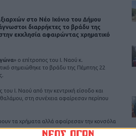
ξιαρχών στο Νέο Ικόνιο του Δήμου
γνωστοι διαρρήκτες το βράδυ της
 στην εκκλησία αφαιρώντας χρηματικό
Αγώνα
» ο επίτροπος του Ι. Ναού κ.
τικό σημειώθηκε το βράδυ της Πέμπτης 22
ς.
ς του Ι. Ναού από την κεντρική είσοδο και
θαλάμου, στη συνέχεια αφαίρεσαν περίπου
ρουν τα χρήματα αλλά αφαίρεσαν την κονσόλα
.