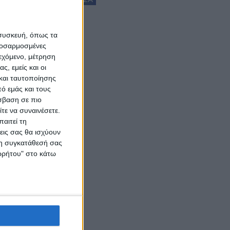
 συσκευή, όπως τα
προσαρμοσμένες
ιεχόμενο, μέτρηση
ς, εμείς και οι
και ταυτοποίησης
ό εμάς και τους
σβαση σε πιο
τε να συναινέσετε.
αιτεί τη
εις σας θα ισχύουν
 τη συγκατάθεσή σας
ορρήτου" στο κάτω