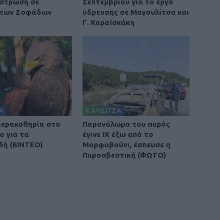
στρωση σε
Σεπτεμβρίου για το έργο
 των Σοφάδων
ύδρευσης σε Μαγουλίτσα και
Γ. Καραϊσκάκη
Α
ΚΑΡΔΙΤΣΑ
 ιερακοθηρία στο
Παρανάλωμα του πυρός
ο για τα
έγινε ΙΧ έξω από το
δή (ΒΙΝΤΕΟ)
Μορφοβούνι, έσπευσε η
Πυροσβεστική (ΦΩΤΟ)