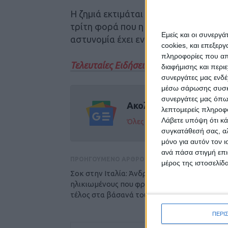
Η ζημιά εκτιμάται περίπου στα 2.500 
τρίτη φορά που η εκκλησία παραβιάστ
Εμείς και οι συνεργ
αστυνομία έχει ενημερωθεί για το πε
cookies, και επεξε
πληροφορίες που απο
Τελευταίες Ειδήσεις Σήμερα
διαφήμισης και περι
συνεργάτες μας ενδέ
μέσω σάρωσης συσκευ
συνεργάτες μας όπω
Ακολούθησε την εφημε
λεπτομερείς πληροφορ
Λάβετε υπόψη ότι κά
Όλες οι εξελίξεις στην περι
συγκατάθεσή σας, αλ
μόνο για αυτόν τον 
ανά πάσα στιγμή επι
ΠΡΟΗΓΟΥΜΕΝΟ ΑΡΘΡΟ
μέρος της ιστοσελίδα
Σοκ στην Ιταλία: Άνδρας σκότωσε 4
ηλικιωμένους που φρόντιζε -«Ήθελα να βάλ
τέλος στα βάσανά τους», είπε
ΠΕΡΙ