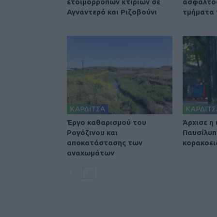
ετοιμόρροπων κτιρίων σε
ασφαλτό
Αγναντερό και Ριζοβούνι
τμήματα
ΚΑΡΔΙΤΣΑ
ΚΑΡΔΙΤΣ
Έργο καθαρισμού του
Άρχισε η
Ρογόζινου και
Παυσίλυπ
αποκατάστασης των
κορακοει
αναχωμάτων