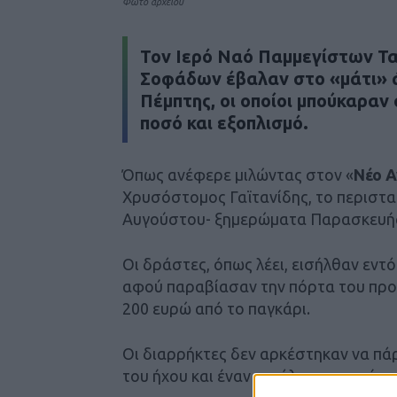
Φωτο αρχείου
Τον Ιερό Ναό Παμμεγίστων Τα
Σοφάδων έβαλαν στο «μάτι» ά
Πέμπτης, οι οποίοι μπούκαραν
ποσό και εξοπλισμό.
Όπως ανέφερε μιλώντας στον «
Νέο 
Χρυσόστομος Γαϊτανίδης, το περιστα
Αυγούστου- ξημερώματα Παρασκευή
Οι δράστες, όπως λέει, εισήλθαν εντό
αφού παραβίασαν την πόρτα του προ
200 ευρώ από το παγκάρι.
Οι διαρρήκτες δεν αρκέστηκαν να πά
του ήχου και έναν μεγάλο ανεμιστήρα