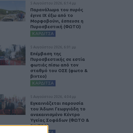
5 Αυγούστου 2026, 6:14 μμ
Παρανάλωμα του πυρός
έγινε ΙΧ έξω από το
Μορφοβούνι, έσπευσε η
Πυροσβεστική (ΦΩΤΟ)
ΚΑΡΔΙΤΣΑ
5 Αυγούστου 2026, 6:01 μμ
Επέμβαση της
Πυροσβεστικής σε εστία
φωτιάς πίσω από τον
σταθμό του ΟΣΕ (φωτο &
βιντεο)
ΚΑΡΔΙΤΣΑ
5 Αυγούστου 2026, 4:04 μμ
Εγκαινιάζεται παρουσία
του Άδωνι Γεωργιάδη το
ανακαινισμένο Κέντρο
Υγείας Σοφάδων (ΦΩΤΟ &
ΒΙΝΤΕΟ)
ΚΑΡΔΙΤΣΑ