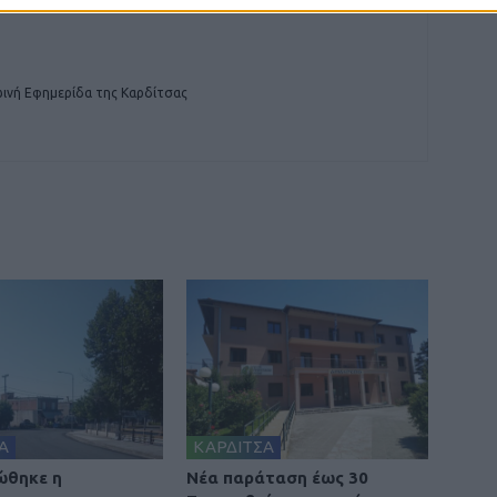
ινή Εφημερίδα της Καρδίτσας
Α
ΚΑΡΔΙΤΣΑ
ώθηκε η
Νέα παράταση έως 30