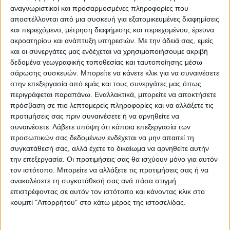
εντός του ναού, με σεβασμό στην
αναγνωριστικοί και προσαρμοσμένες πληροφορίες που
υφιστάμενη πραγματικότητα, μεταξύ αυτών
αποστέλλονται από μια συσκευή για εξατομικευμένες διαφημίσεις
θα φιλοτεχνηθεί η «Σύναξη Αγίων των
και περιεχόμενο, μέτρηση διαφήμισης και περιεχομένου, έρευνα
Αγράφων».
ακροατηρίου και ανάπτυξη υπηρεσιών.
Με την άδειά σας, εμείς
και οι συνεργάτες μας ενδέχεται να χρησιμοποιήσουμε ακριβή
δεδομένα γεωγραφικής τοποθεσίας και ταυτοποίησης μέσω
β) στον εξωτερικό χώρο του ναού θα
σάρωσης συσκευών. Μπορείτε να κάνετε κλικ για να συναινέσετε
φιλοτεχνηθούν παραστάσεις ανάδειξης του
στην επεξεργασία από εμάς και τους συνεργάτες μας όπως
περιγράφεται παραπάνω. Εναλλακτικά, μπορείτε να αποκτήσετε
Αγίου Σεραφείμ, αλλά και της επανάστασης
πρόσβαση σε πιο λεπτομερείς πληροφορίες και να αλλάξετε τις
του 1601 με τον Διονύσιο τον Φιλόσοφο,
προτιμήσεις σας πριν συναινέσετε ή να αρνηθείτε να
καθώς και άλλα ιστορικά στοιχεία.
συναινέσετε.
Λάβετε υπόψη ότι κάποια επεξεργασία των
προσωπικών σας δεδομένων ενδέχεται να μην απαιτεί τη
συγκατάθεσή σας, αλλά έχετε το δικαίωμα να αρνηθείτε αυτήν
γ) στο προαύλιο του ναού θα γίνουν
την επεξεργασία. Οι προτιμήσεις σας θα ισχύουν μόνο για αυτόν
αισθητικές παρεμβάσεις ενισχυτικές του
τον ιστότοπο. Μπορείτε να αλλάξετε τις προτιμήσεις σας ή να
θρησκευτικού χαρακτήρα, θα τοποθετηθούν
ανακαλέσετε τη συγκατάθεσή σας ανά πάσα στιγμή
επιστρέφοντας σε αυτόν τον ιστότοπο και κάνοντας κλικ στο
ιστορικά σημεία αναφοράς, τα οποία
κουμπί "Απορρήτου" στο κάτω μέρος της ιστοσελίδας.
θυμίζουν τα επαναστατικά κινήματα και την
σχέση αυτών με την Εκκλησία.