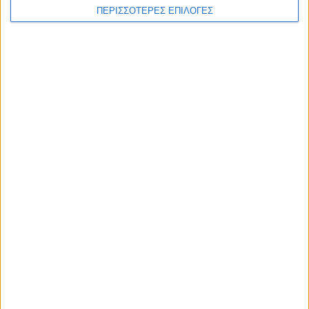
ΠΕΡΙΣΣΟΤΕΡΕΣ ΕΠΙΛΟΓΕΣ
ΚΑΡΔΙΤΣΑ
Μεγάλη συμμετοχή στο σεμινάριο
Πρώτων Βοηθειών του Δήμου Αργιθέας
(ΦΩΤΟ)