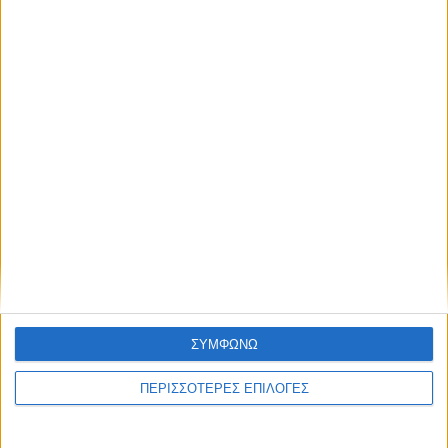
Επιστρέφει στην ΑΣΑ μετά από 21 χρόνια
ο Τάκης Κουτσονάσιος!
ΘΕΣΣΑΛΙΑ FM
ΑΚΟΥΣΤΕ ΖΩΝΤΑΝΑ
ΣΥΜΦΩΝΩ
ΠΕΡΙΣΣΟΤΕΡΕΣ ΕΠΙΛΟΓΕΣ
ΕΠΙΚΕΦΑΛΗΣ ΕΙΔΗΣΕΙΣ