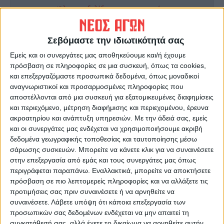
Όλες οι εξελίξεις στην περιοχή της
Καρδίτσας και ευρύτερα της Θεσσαλίας
Σεβόμαστε την ιδιωτικότητά σας
ΠΡΟΗΓΟΥΜΕΝΟ ΑΡΘΡΟ
ΕΠΟΜΕΝΟ ΑΡΘΡΟ
Εμείς και οι συνεργάτες μας αποθηκεύουμε και/ή έχουμε
Εγκρίθηκε κατά πλειοψηφία
Σπάει τα ρεκόρ η ΑΣΑ, τώρα
πρόσβαση σε πληροφορίες σε μια συσκευή, όπως τα cookies,
το τεχνικό πρόγραμμα του
θέλει όλη την Καρδίτσα δίπλα
και επεξεργαζόμαστε προσωπικά δεδομένα, όπως μοναδικοί
Δήμου Καρδίτσας για το 2026
της!
αναγνωριστικοί και προσαρμοσμένες πληροφορίες που
(ΦΩΤΟ)
αποστέλλονται από μια συσκευή για εξατομικευμένες διαφημίσεις
και περιεχόμενο, μέτρηση διαφήμισης και περιεχομένου, έρευνα
ακροατηρίου και ανάπτυξη υπηρεσιών.
Με την άδειά σας, εμείς
και οι συνεργάτες μας ενδέχεται να χρησιμοποιήσουμε ακριβή
δεδομένα γεωγραφικής τοποθεσίας και ταυτοποίησης μέσω
σάρωσης συσκευών. Μπορείτε να κάνετε κλικ για να συναινέσετε
στην επεξεργασία από εμάς και τους συνεργάτες μας όπως
περιγράφεται παραπάνω. Εναλλακτικά, μπορείτε να αποκτήσετε
πρόσβαση σε πιο λεπτομερείς πληροφορίες και να αλλάξετε τις
προτιμήσεις σας πριν συναινέσετε ή να αρνηθείτε να
Θεοδόσης Κατσάρας
συναινέσετε.
Λάβετε υπόψη ότι κάποια επεξεργασία των
https://neosagon.gr
προσωπικών σας δεδομένων ενδέχεται να μην απαιτεί τη
συγκατάθεσή σας, αλλά έχετε το δικαίωμα να αρνηθείτε αυτήν