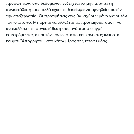
ΝΕΟΣ ΑΓΩΝ
προσωπικών σας δεδομένων ενδέχεται να μην απαιτεί τη
συγκατάθεσή σας, αλλά έχετε το δικαίωμα να αρνηθείτε αυτήν
https://neosagon.gr
την επεξεργασία. Οι προτιμήσεις σας θα ισχύουν μόνο για αυτόν
Η Αρχαιότερη Καθημερινή Πρωινή Εφημερίδα της Καρδίτσας
τον ιστότοπο. Μπορείτε να αλλάξετε τις προτιμήσεις σας ή να
ανακαλέσετε τη συγκατάθεσή σας ανά πάσα στιγμή
επιστρέφοντας σε αυτόν τον ιστότοπο και κάνοντας κλικ στο
κουμπί "Απορρήτου" στο κάτω μέρος της ιστοσελίδας.
ΠΑΡΟΜΟΙΑ ΑΡΘΡΑ