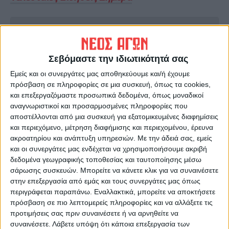
Ακολούθησε την εφημερίδα ΝΕΟΣ
ΑΓΩΝ στο Google News!
Σεβόμαστε την ιδιωτικότητά σας
Όλες οι εξελίξεις στην περιοχή της
Καρδίτσας και ευρύτερα της Θεσσαλίας
Εμείς και οι συνεργάτες μας αποθηκεύουμε και/ή έχουμε
πρόσβαση σε πληροφορίες σε μια συσκευή, όπως τα cookies,
και επεξεργαζόμαστε προσωπικά δεδομένα, όπως μοναδικοί
ΠΡΟΗΓΟΥΜΕΝΟ ΑΡΘΡΟ
ΕΠΟΜΕΝΟ ΑΡΘΡΟ
αναγνωριστικοί και προσαρμοσμένες πληροφορίες που
αποστέλλονται από μια συσκευή για εξατομικευμένες διαφημίσεις
Έκθεση φωτογραφίας για το
Η «Φλόγα της Αγάπης» άναψε
και περιεχόμενο, μέτρηση διαφήμισης και περιεχομένου, έρευνα
Daniel
στην Καρδίτσα (φωτο+video)
ακροατηρίου και ανάπτυξη υπηρεσιών.
Με την άδειά σας, εμείς
και οι συνεργάτες μας ενδέχεται να χρησιμοποιήσουμε ακριβή
δεδομένα γεωγραφικής τοποθεσίας και ταυτοποίησης μέσω
σάρωσης συσκευών. Μπορείτε να κάνετε κλικ για να συναινέσετε
στην επεξεργασία από εμάς και τους συνεργάτες μας όπως
περιγράφεται παραπάνω. Εναλλακτικά, μπορείτε να αποκτήσετε
πρόσβαση σε πιο λεπτομερείς πληροφορίες και να αλλάξετε τις
προτιμήσεις σας πριν συναινέσετε ή να αρνηθείτε να
συναινέσετε.
Λάβετε υπόψη ότι κάποια επεξεργασία των