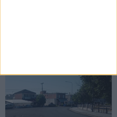
Ξεκινά η κατεδάφιση ετοιμόρροπων
κτιρίων σε Αγναντερό και Ριζοβούνι
ΚΑΡΔΙΤΣΑ