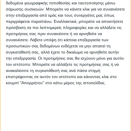
όμορφα την πόλη και τα χωριά μας ώστε να
δεδομένα γεωγραφικής τοποθεσίας και ταυτοποίησης μέσω
δημιουργούμε το εορταστικό κλίμα που
σάρωσης συσκευών. Μπορείτε να κάνετε κλικ για να συναινέσετε
στην επεξεργασία από εμάς και τους συνεργάτες μας όπως
όλοι μας έχουμε ανάγκη. Θεωρώ ότι και
περιγράφεται παραπάνω. Εναλλακτικά, μπορείτε να αποκτήσετε
φέτος με κοπιώδη προσπάθεια πολλών
πρόσβαση σε πιο λεπτομερείς πληροφορίες και να αλλάξετε τις
ανθρώπων, τους οποίους και θέλω να
προτιμήσεις σας πριν συναινέσετε ή να αρνηθείτε να
συναινέσετε.
Λάβετε υπόψη ότι κάποια επεξεργασία των
ευχαριστήσω, ο Δήμος μας είναι από τους
προσωπικών σας δεδομένων ενδέχεται να μην απαιτεί τη
καλύτερα στολισμένους σε όλη την Ελλάδα.
συγκατάθεσή σας, αλλά έχετε το δικαίωμα να αρνηθείτε αυτήν
Είμαι βέβαιος πως όλοι μαζί θα περάσουμε
την επεξεργασία. Οι προτιμήσεις σας θα ισχύουν μόνο για αυτόν
μια ωραία εορταστική περίοδο με υγεία και
τον ιστότοπο. Μπορείτε να αλλάξετε τις προτιμήσεις σας ή να
ανακαλέσετε τη συγκατάθεσή σας ανά πάσα στιγμή
ευτυχία. Καλώ όλο τον κόσμο να μετέχει
επιστρέφοντας σε αυτόν τον ιστότοπο και κάνοντας κλικ στο
στην γιορτή που οργανώνουμε το απόγευμα
κουμπί "Απορρήτου" στο κάτω μέρος της ιστοσελίδας.
της Δευτέρας 8 Δεκεμβρίου όπου θα
φωταγωγήσουμε το Χριστουγεννιάτικο
δέντρο μας. Εύχομαι σε όλους τους
συμπολίτες μου και σε όλους τους
επισκέπτες καλές γιορτές»!