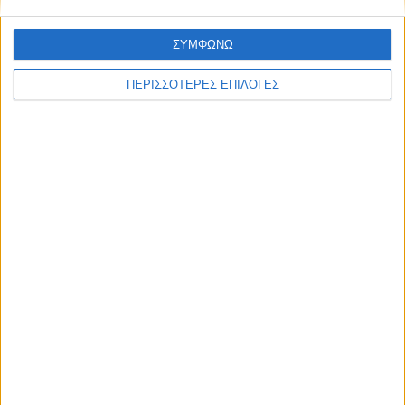
ΣΥΜΦΩΝΩ
ΠΕΡΙΣΣΟΤΕΡΕΣ ΕΠΙΛΟΓΕΣ
ΚΑΡΔΙΤΣΑ
2,3 εκατ. ευρώ για τη φοιτητική στέγη στο
Πανεπιστήμιο Θεσσαλίας