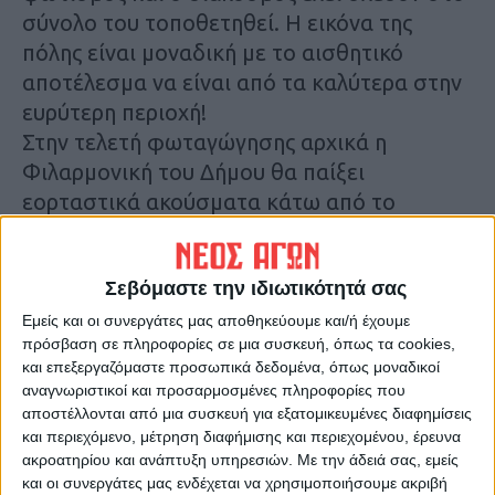
σύνολο του τοποθετηθεί. Η εικόνα της
πόλης είναι μοναδική με το αισθητικό
αποτέλεσμα να είναι από τα καλύτερα στην
ευρύτερη περιοχή!
Στην τελετή φωταγώγησης αρχικά η
Φιλαρμονική του Δήμου θα παίξει
εορταστικά ακούσματα κάτω από το
χριστουγεννιάτικο δέντρο. Στη συνέχεια ο
δήμαρχος κ. Βασίλης Τσιάκος θα δώσει το
Σεβόμαστε την ιδιωτικότητά σας
σύνθημα να ανάψει το δέντρο ενώ θα
ακολουθήσει συναυλία με εορταστικό
Εμείς και οι συνεργάτες μας αποθηκεύουμε και/ή έχουμε
πρόσβαση σε πληροφορίες σε μια συσκευή, όπως τα cookies,
πρόγραμμα. Παράλληλα ο Αι Βασίλης θα
και επεξεργαζόμαστε προσωπικά δεδομένα, όπως μοναδικοί
βρίσκεται μαζί μας για να διασκεδάσει τους
αναγνωριστικοί και προσαρμοσμένες πληροφορίες που
μικρούς μας φίλους».
αποστέλλονται από μια συσκευή για εξατομικευμένες διαφημίσεις
και περιεχόμενο, μέτρηση διαφήμισης και περιεχομένου, έρευνα
Ο Δήμαρχος Καρδίτσας κ. Β. Τσιάκος τόνισε:
ακροατηρίου και ανάπτυξη υπηρεσιών.
Με την άδειά σας, εμείς
«Κάθε χρόνο φροντίζουμε να φωτίζουμε
και οι συνεργάτες μας ενδέχεται να χρησιμοποιήσουμε ακριβή