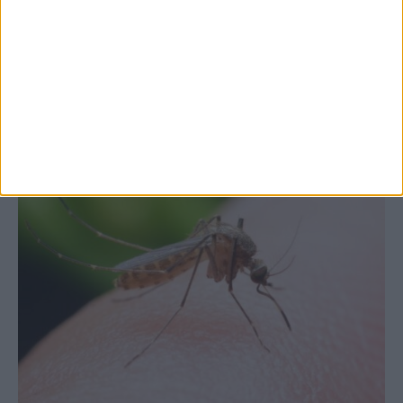
Θεσσαλία, με την Καρδίτσα όμως ουραγό
στις εξαγωγές (πίνακες)
ΚΑΡΔΙΤΣΑ