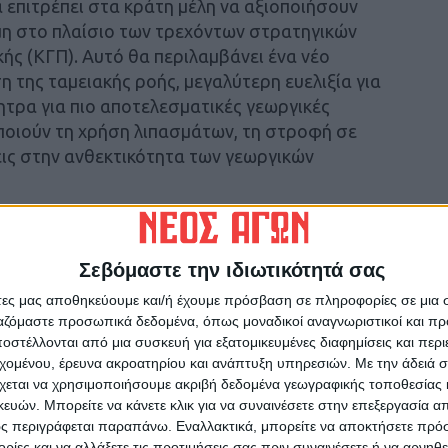
 επιτρέπει στα κράτη μέλη να αξιοποιήσουν
ιμη στο πλαίσιο των τρεχόντων στρατηγικών
κής (ΚΓΠ). Αυτό θα περιλαμβάνει ένα νέο
 της ταμειακής ροής, μεγαλύτερη ευελιξία για
ητρα για πιο αποτελεσματικές γεωργικές
οποιούν τη χρήση λιπασμάτων, τη στροφή σε
εις στην ανθεκτικότητα των γεωργικών
ιξη των αγροτών θα επικεντρωθούν στην
συστατικών, στην υποστήριξη της ανάπτυξης
Σεβόμαστε την ιδιωτικότητά σας
που να είναι αποδοτικές ως προς τα θρεπτικά
άτες μας αποθηκεύουμε και/ή έχουμε πρόσβαση σε πληροφορίες σε μια
φασης στις Υπηρεσίες Γεωργικής
ργαζόμαστε προσωπικά δεδομένα, όπως μοναδικοί αναγνωριστικοί και 
.
στέλλονται από μια συσκευή για εξατομικευμένες διαφημίσεις και περ
εχομένου, έρευνα ακροατηρίου και ανάπτυξη υπηρεσιών.
Με την άδειά σα
ς, προώθηση κυκλικής οικονομίας
χεται να χρησιμοποιήσουμε ακριβή δεδομένα γεωγραφικής τοποθεσίας 
ών. Μπορείτε να κάνετε κλικ για να συναινέσετε στην επεξεργασία απ
ς περιγράφεται παραπάνω. Εναλλακτικά, μπορείτε να αποκτήσετε πρό
οστηρίξει την εγχώρια βιομηχανία λιπασμάτων,
ίες και να αλλάξετε τις προτιμήσεις σας πριν συναινέσετε ή να αρνηθεί