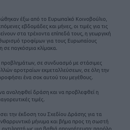
ρώθηκαν έξω από το Ευρωπαϊκό Κοινοβούλιο,
πόμενες εβδομάδες και μήνες, οι τιμές για τις
είνουν στα τρέχοντα επίπεδά τους, η γεωργική
ηθωρισμό τροφίμων για τους Ευρωπαίους
η σε παγκόσμια κλίμακα.
ν προβλημάτων, σε συνδυασμό με στάσιμες
πολλών αροτραίων εκμεταλλεύσεων, σε όλη την
ορροφήσει ένα σοκ αυτού του μεγέθους.
να αναληφθεί δράση και να προβλεφθεί η
αγορευτικές τιμές.
σει την έκδοση του Σχεδίου Δράσης για τα
ενθαρρυντικό μήνυμα και βήμα προς τη σωστή
ι αντιληπτή ως μια βαθιά απογοήτευση: παρόλο