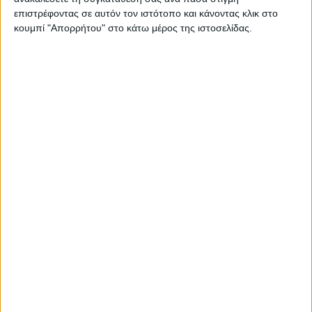
οποίοι θα υπονόμευαν δραματικά την
επιστρέφοντας σε αυτόν τον ιστότοπο και κάνοντας κλικ στο
κουμπί "Απορρήτου" στο κάτω μέρος της ιστοσελίδας.
κυριαρχία του Λιβάνου.
Φώτο Αρχείου (AP Photo/Bilal Hussein)
Σε συνέντευξή του στο δίκτυο Αλ Αραμπίγια
χθες Κυριακή, ο Μπέρι προειδοποίησε ότι
η