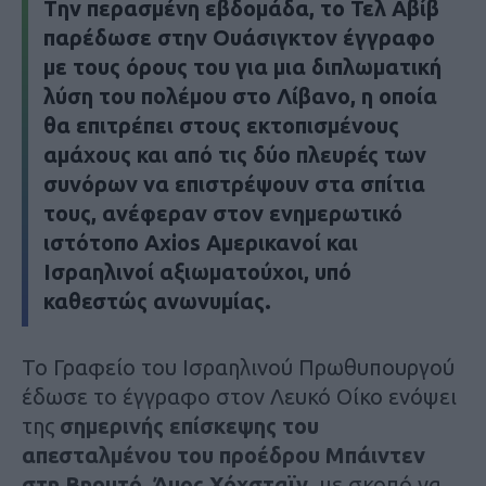
Tην περασμένη εβδομάδα, το Τελ Αβίβ
παρέδωσε στην Ουάσιγκτον
έγγραφο
με τους όρους του για μια διπλωματική
λύση του πολέμου στο Λίβανο
, η οποία
θα επιτρέπει στους εκτοπισμένους
αμάχους και από τις δύο πλευρές των
συνόρων να επιστρέψουν στα σπίτια
τους,
ανέφεραν στον ενημερωτικό
ιστότοπο Axios
Αμερικανοί και
Ισραηλινοί αξιωματούχοι, υπό
καθεστώς ανωνυμίας.
Το Γραφείο του Ισραηλινού Πρωθυπουργού
έδωσε το έγγραφο στον Λευκό Οίκο ενόψει
της
σημερινής επίσκεψης του
απεσταλμένου του προέδρου Μπάιντεν
στη Βηρυτό, Άμος Χόχσταϊν
, με σκοπό να