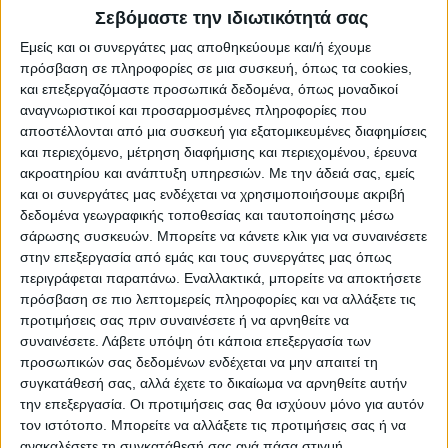
Λίβανο, καθώς και στη
δυνατότητα της
Σεβόμαστε την ιδιωτικότητά σας
ισραηλινής αεροπορίας να πετά ελεύθερα
Εμείς και οι συνεργάτες μας αποθηκεύουμε και/ή έχουμε
στον εναέριο χώρο του Λιβάνου
.
πρόσβαση σε πληροφορίες σε μια συσκευή, όπως τα cookies,
και επεξεργαζόμαστε προσωπικά δεδομένα, όπως μοναδικοί
αναγνωριστικοί και προσαρμοσμένες πληροφορίες που
Όμως και τα δύο αιτήματα
έρχονται σε
αποστέλλονται από μια συσκευή για εξατομικευμένες διαφημίσεις
αντίθεση με το ψήφισμα 1701 του
και περιεχόμενο, μέτρηση διαφήμισης και περιεχομένου, έρευνα
Συμβουλίου Ασφαλείας του ΟΗΕ
, το οποίο
ακροατηρίου και ανάπτυξη υπηρεσιών.
Με την άδειά σας, εμείς
αναφέρει ότι οι Λιβανέζικες Ένοπλες
και οι συνεργάτες μας ενδέχεται να χρησιμοποιήσουμε ακριβή
δεδομένα γεωγραφικής τοποθεσίας και ταυτοποίησης μέσω
Δυνάμεις (LAF) και η Προσωρινή Δύναμη
σάρωσης συσκευών. Μπορείτε να κάνετε κλικ για να συναινέσετε
του ΟΗΕ στον Λίβανο (UNIFIL) είναι οι
στην επεξεργασία από εμάς και τους συνεργάτες μας όπως
μόνες που μπορούν να εγγυηθούν τη
περιγράφεται παραπάνω. Εναλλακτικά, μπορείτε να αποκτήσετε
πρόσβαση σε πιο λεπτομερείς πληροφορίες και να αλλάξετε τις
κατάπαυση του πυρός μεταξύ του Ισραήλ
προτιμήσεις σας πριν συναινέσετε ή να αρνηθείτε να
και της Χεζμπολάχ.
συναινέσετε.
Λάβετε υπόψη ότι κάποια επεξεργασία των
προσωπικών σας δεδομένων ενδέχεται να μην απαιτεί τη
Αμερικανοί αξιωματούχοι θεωρούν π
ολύ
συγκατάθεσή σας, αλλά έχετε το δικαίωμα να αρνηθείτε αυτήν
την επεξεργασία. Οι προτιμήσεις σας θα ισχύουν μόνο για αυτόν
απίθανο ο Λίβανος και η διεθνής κοινότητα
τον ιστότοπο. Μπορείτε να αλλάξετε τις προτιμήσεις σας ή να
να συμφωνήσουν με αυτούς τους όρους
, οι
ανακαλέσετε τη συγκατάθεσή σας ανά πάσα στιγμή