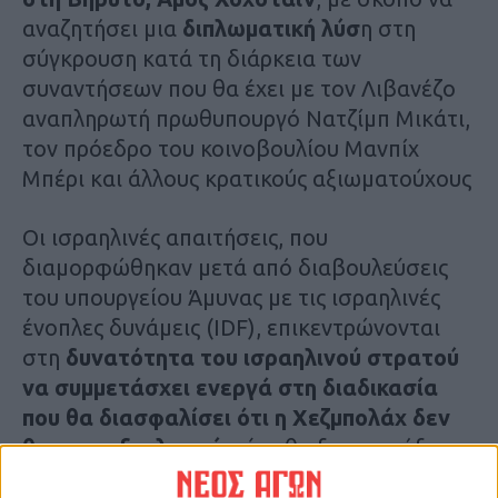
αναζητήσει μια
διπλωματική λύσ
η στη
σύγκρουση κατά τη διάρκεια των
συναντήσεων που θα έχει με τον Λιβανέζο
αναπληρωτή πρωθυπουργό Νατζίμπ Μικάτι,
τον πρόεδρο του κοινοβουλίου Μανπίχ
Μπέρι και άλλους κρατικούς αξιωματούχους
Οι ισραηλινές απαιτήσεις, που
διαμορφώθηκαν μετά από διαβουλεύσεις
του υπουργείου Άμυνας με τις ισραηλινές
ένοπλες δυνάμεις (IDF), επικεντρώνονται
στη
δυνατότητα του ισραηλινού στρατού
να συμμετάσχει ενεργά στη διαδικασία
που θα διασφαλίσει ότι η Χεζμπολάχ δεν
θα επανεξοπλιστεί
, ούτε θα ξαναφτιάξει τη
στρατιωτική της υποδομή στο νότιο