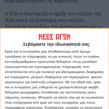
ευρύτερη περιοχή της Καρδίτσας.
Η Ελένη Κανταρτζή στήριξε τον σύζυγο της
Νίκο κατά το διάστημα που εκείνος
διετέλεσε πρόεδρος της Αναγέννησης και η
ίδια παρακολουθούσε ενεργά τα αγωνιστικά
και διοικητικά τεκταινόμενα της ομάδας.
Σεβόμαστε την ιδιωτικότητά σας
Εμείς και οι συνεργάτες μας αποθηκεύουμε και/ή έχουμε
Ευτύχησε να δει αποκατεστημένα τα παιδιά
πρόσβαση σε πληροφορίες σε μια συσκευή, όπως τα cookies,
και τα εγγόνια της. Χθες συγγενείς, φίλοι και
και επεξεργαζόμαστε προσωπικά δεδομένα, όπως μοναδικοί
συνοδοιπόροι της Ελένης Κανταρτζή στο
αναγνωριστικοί και προσαρμοσμένες πληροφορίες που
μεγάλο ταξίδι της προσφοράς, της είπαν το
αποστέλλονται από μια συσκευή για εξατομικευμένες διαφημίσεις
και περιεχόμενο, μέτρηση διαφήμισης και περιεχομένου, έρευνα
τελευταίο αντίο στις 6:30 το απόγευμα στον
ακροατηρίου και ανάπτυξη υπηρεσιών.
Με την άδειά σας, εμείς
Ι.Ν. Κοιμήσεως της Θεοτόκου στο Δημοτικό
και οι συνεργάτες μας ενδέχεται να χρησιμοποιήσουμε ακριβή
Κοιμητήριο.
δεδομένα γεωγραφικής τοποθεσίας και ταυτοποίησης μέσω
σάρωσης συσκευών. Μπορείτε να κάνετε κλικ για να συναινέσετε
στην επεξεργασία από εμάς και τους συνεργάτες μας όπως
Τελευταίες Ειδήσεις Σήμερα
περιγράφεται παραπάνω. Εναλλακτικά, μπορείτε να αποκτήσετε