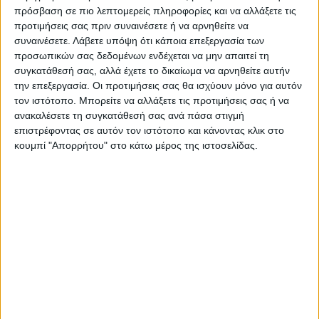
πρόσβαση σε πιο λεπτομερείς πληροφορίες και να αλλάξετε τις
προτιμήσεις σας πριν συναινέσετε ή να αρνηθείτε να
Ακολούθησε την εφημερίδα ΝΕΟΣ
συναινέσετε.
Λάβετε υπόψη ότι κάποια επεξεργασία των
προσωπικών σας δεδομένων ενδέχεται να μην απαιτεί τη
ΑΓΩΝ στο Google News!
συγκατάθεσή σας, αλλά έχετε το δικαίωμα να αρνηθείτε αυτήν
Όλες οι εξελίξεις στην περιοχή της
την επεξεργασία. Οι προτιμήσεις σας θα ισχύουν μόνο για αυτόν
Καρδίτσας και ευρύτερα της Θεσσαλίας
τον ιστότοπο. Μπορείτε να αλλάξετε τις προτιμήσεις σας ή να
ανακαλέσετε τη συγκατάθεσή σας ανά πάσα στιγμή
επιστρέφοντας σε αυτόν τον ιστότοπο και κάνοντας κλικ στο
ΠΡΟΗΓΟΥΜΕΝΟ ΑΡΘΡΟ
ΕΠΟΜΕΝΟ ΑΡΘΡΟ
κουμπί "Απορρήτου" στο κάτω μέρος της ιστοσελίδας.
Στα Κατεχόμενα ο Ερντογάν
Εν μέσω καύσωνα έβγαλαν
για τη φιέστα του
τρακτερ στην είσοδο της
ψευδοκράτους
Αγιάς και μοίρασαν μήλα
στους επισκέπτες προς τα
παράλια (ΦΩΤΟ+video)