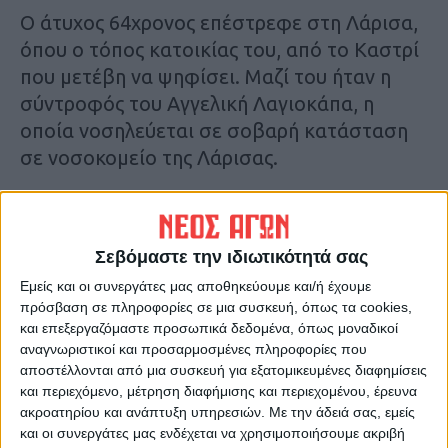
Ο άτυχος 64χρονος επέστρεφε στη Λάρισα,
όπου ο τόπος κατοικίας του, από το Καστρί
που μετέβη να ψηφίσει. Μαζί του ήταν η
σύντροφός του Αγγελική Λαγιοκάπα, η
οποία νοσηλεύεται σε σοβαρή κατάσταση
σε νοσοκομείο της Λάρισας.
Ο θανών ήταν πολύ αγαπητός στο Καστρί
και η άσχημη είδηση έπεσε σαν κεραυνός εν
Σεβόμαστε την ιδιωτικότητά σας
αιθρία στην μικρή κοινωνία του χωριού,
Εμείς και οι συνεργάτες μας αποθηκεύουμε και/ή έχουμε
αλλά και στην ευρύτερη της Αγιάς. Αξίζει να
πρόσβαση σε πληροφορίες σε μια συσκευή, όπως τα cookies,
σημειωθεί, ότι μέσα στον τελευταίο χρόνο
και επεξεργαζόμαστε προσωπικά δεδομένα, όπως μοναδικοί
είναι η τέταρτη κηδεία στην οικογένειά του.
αναγνωριστικοί και προσαρμοσμένες πληροφορίες που
Προηγήθηκαν των δύο γονιών του και του
αποστέλλονται από μια συσκευή για εξατομικευμένες διαφημίσεις
και περιεχόμενο, μέτρηση διαφήμισης και περιεχομένου, έρευνα
γαμπρού του.
ακροατηρίου και ανάπτυξη υπηρεσιών.
Με την άδειά σας, εμείς
και οι συνεργάτες μας ενδέχεται να χρησιμοποιήσουμε ακριβή