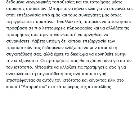
Η νεκρώσιμος ακολουθία θα τελεστεί την
δεδομένα γεωγραφικής τοποθεσίας και ταυτοποίησης μέσω
σάρωσης συσκευών. Μπορείτε να κάνετε κλικ για να συναινέσετε
Τρίτη 23 Μαΐου, στις 2:00μμ, στον Ιερό Ναό
στην επεξεργασία από εμάς και τους συνεργάτες μας όπως
Αγίου Δημητρίου στο Καστρί. Η σορός θα
περιγράφεται παραπάνω. Εναλλακτικά, μπορείτε να αποκτήσετε
βρίσκεται στον Ναό από τη 1:30μμ.
πρόσβαση σε πιο λεπτομερείς πληροφορίες και να αλλάξετε τις
προτιμήσεις σας πριν συναινέσετε ή να αρνηθείτε να
συναινέσετε.
Λάβετε υπόψη ότι κάποια επεξεργασία των
Πηγή: choraagia.gr
προσωπικών σας δεδομένων ενδέχεται να μην απαιτεί τη
συγκατάθεσή σας, αλλά έχετε το δικαίωμα να αρνηθείτε αυτήν
την επεξεργασία. Οι προτιμήσεις σας θα ισχύουν μόνο για αυτόν
τον ιστότοπο. Μπορείτε να αλλάξετε τις προτιμήσεις σας ή να
ανακαλέσετε τη συγκατάθεσή σας ανά πάσα στιγμή
επιστρέφοντας σε αυτόν τον ιστότοπο και κάνοντας κλικ στο
κουμπί "Απορρήτου" στο κάτω μέρος της ιστοσελίδας.
Τελευταίες Ειδήσεις Σήμερα