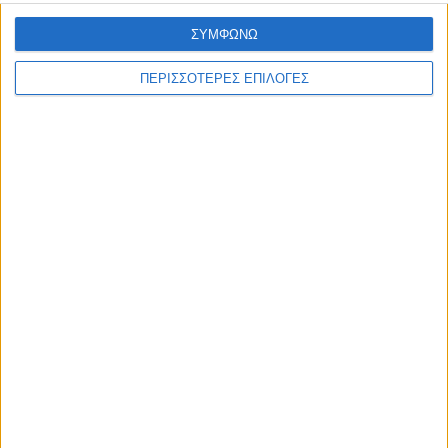
ΣΥΜΦΩΝΩ
ΠΕΡΙΣΣΟΤΕΡΕΣ ΕΠΙΛΟΓΕΣ
ΘΕΣΣΑΛΙΑ
Σοκ στον Αλμυρό – 41χρονος βίασε την
κόρη της συζύγου του