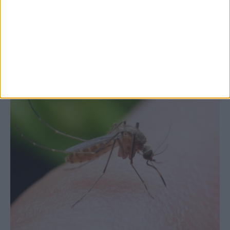
Θεσσαλία, με την Καρδίτσα όμως ουραγό
στις εξαγωγές (πίνακες)
ΚΑΡΔΙΤΣΑ