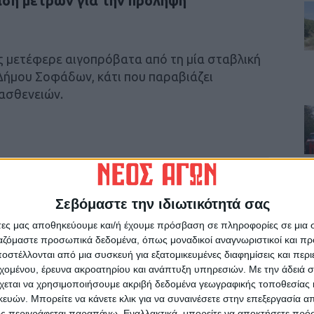
ση μέτρων για την πρόληψη
ς μετέφερε αιγοπρόβατα από τη μία σταβλική
 Δήμου Σοφάδων, κάτι που παραβιάζει
ασθενειών.
ρίδα ΝΕΟΣ ΑΓΩΝ στο Google News!
Σεβόμαστε την ιδιωτικότητά σας
οχή της Καρδίτσας και ευρύτερα της Θεσσαλίας
άτες μας αποθηκεύουμε και/ή έχουμε πρόσβαση σε πληροφορίες σε μια
ργαζόμαστε προσωπικά δεδομένα, όπως μοναδικοί αναγνωριστικοί και 
στέλλονται από μια συσκευή για εξατομικευμένες διαφημίσεις και περ
ΕΠΟΜΕΝΟ ΑΡΘΡΟ
εχομένου, έρευνα ακροατηρίου και ανάπτυξη υπηρεσιών.
Με την άδειά σα
Τραγικός επίλογος για την κόρη του Αντώνη
χεται να χρησιμοποιήσουμε ακριβή δεδομένα γεωγραφικής τοποθεσίας 
Σαμαρά, Λένα - Επί 40 λεπτά προσπαθούσαν να
ών. Μπορείτε να κάνετε κλικ για να συναινέσετε στην επεξεργασία απ
την επαναφέρουν
ς περιγράφεται παραπάνω. Εναλλακτικά, μπορείτε να αποκτήσετε πρό