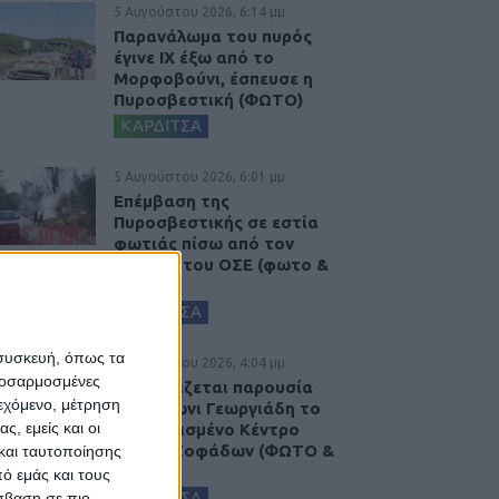
5 Αυγούστου 2026, 6:14 μμ
Παρανάλωμα του πυρός
έγινε ΙΧ έξω από το
Μορφοβούνι, έσπευσε η
Πυροσβεστική (ΦΩΤΟ)
ΚΑΡΔΙΤΣΑ
5 Αυγούστου 2026, 6:01 μμ
Επέμβαση της
Πυροσβεστικής σε εστία
φωτιάς πίσω από τον
σταθμό του ΟΣΕ (φωτο &
βιντεο)
ΚΑΡΔΙΤΣΑ
 συσκευή, όπως τα
5 Αυγούστου 2026, 4:04 μμ
προσαρμοσμένες
Εγκαινιάζεται παρουσία
ιεχόμενο, μέτρηση
του Άδωνι Γεωργιάδη το
ς, εμείς και οι
ανακαινισμένο Κέντρο
Υγείας Σοφάδων (ΦΩΤΟ &
και ταυτοποίησης
ΒΙΝΤΕΟ)
ό εμάς και τους
ΚΑΡΔΙΤΣΑ
σβαση σε πιο