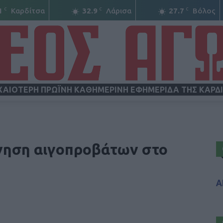
C
C
C
1
Καρδίτσα
32.9
Λάρισα
27.7
Βόλος
ΧΑΙΟΤΕΡΗ ΠΡΩΪΝΗ ΚΑΘΗΜΕΡΙΝΗ ΕΦΗΜΕΡΙΔΑ ΤΗΣ ΚΑΡΔ
ΝΕΟΣ
ίνηση αιγοπροβάτων στο
Α
ΑΓΩΝ