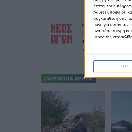
λεπτομερείς πληροφορ
Λάβετε υπόψη ότι κά
συγκατάθεσή σας, αλ
μόνο για αυτόν τον 
ΝΕΟΣ ΑΓΩΝ
ανά πάσα στιγμή επι
https://neosagon.gr
μέρος της ιστοσελίδα
Η Αρχαιότερη Καθημερινή Πρω
ΠΕΡΙ
ΠΑΡΟΜΟΙΑ ΑΡΘΡΑ