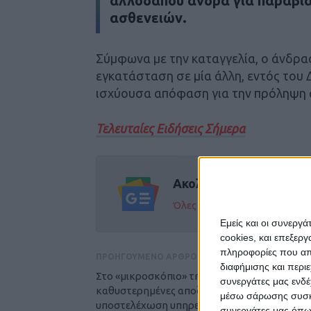
αλλοδαπού άνδρα για παραβία
ασθενειών.
Σύμφωνα με την καταγγελία, ο άνδρα
εγκατάσταση σε μία άλλη, εντός του
ισχύουσα απόφαση για την πρόληψη 
Τελευταίες Ειδήσεις Σήμερα
Ακολούθησε την εφημε
Όλες οι εξελίξεις στην περι
Εμείς και οι συνεργ
cookies, και επεξε
πληροφορίες που απο
ΠΡΟΗΓΟΥΜΕΝΟ ΑΡΘΡΟ
διαφήμισης και περι
Στο «μικροσκόπιο» της Περιφέρειας οι
συνεργάτες μας ενδέ
καθυστερημένες αποζημιώσεις και η
μέσω σάρωσης συσκευ
υποστελέχωση υπηρεσιών για την ευλογιά
συνεργάτες μας όπω