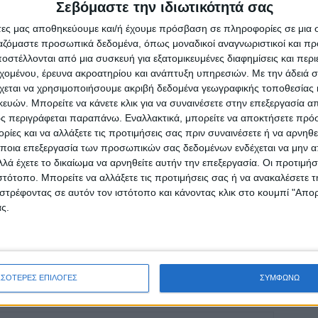
Σεβόμαστε την ιδιωτικότητά σας
άτες μας αποθηκεύουμε και/ή έχουμε πρόσβαση σε πληροφορίες σε μια
ργαζόμαστε προσωπικά δεδομένα, όπως μοναδικοί αναγνωριστικοί και 
γένεια της Αναγέννησης. Σου ευχόμαστε υγεία
στέλλονται από μια συσκευή για εξατομικευμένες διαφημίσεις και περ
ς»
εχομένου, έρευνα ακροατηρίου και ανάπτυξη υπηρεσιών.
Με την άδειά σα
χεται να χρησιμοποιήσουμε ακριβή δεδομένα γεωγραφικής τοποθεσίας 
ών. Μπορείτε να κάνετε κλικ για να συναινέσετε στην επεξεργασία απ
ς περιγράφεται παραπάνω. Εναλλακτικά, μπορείτε να αποκτήσετε πρό
ίες και να αλλάξετε τις προτιμήσεις σας πριν συναινέσετε ή να αρνηθεί
ποια επεξεργασία των προσωπικών σας δεδομένων ενδέχεται να μην απ
λά έχετε το δικαίωμα να αρνηθείτε αυτήν την επεξεργασία. Οι προτιμήσ
ρίδα ΝΕΟΣ ΑΓΩΝ στο Google News!
ιστότοπο. Μπορείτε να αλλάξετε τις προτιμήσεις σας ή να ανακαλέσετε
οχή της Καρδίτσας και ευρύτερα της Θεσσαλίας
στρέφοντας σε αυτόν τον ιστότοπο και κάνοντας κλικ στο κουμπί "Απ
ς.
ΕΠΟΜΕΝΟ ΑΡΘΡΟ
α
Χιονοπτώσεις στην Καρδίτσα Δευτέρα και
Τρίτη δείχνει το meteo
ΣΣΟΤΕΡΕΣ ΕΠΙΛΟΓΕΣ
ΣΥΜΦΩΝΩ