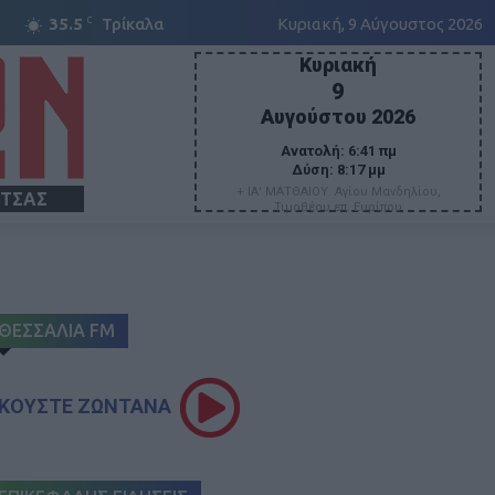
C
35.5
Τρίκαλα
Κυριακή, 9 Αύγουστος 2026
Κυριακή
9
Αυγούστου 2026
Ανατολή:
6:41 πμ
Δύση:
8:17 μμ
+ ΙΑ' ΜΑΤΘΑΙΟΥ. Αγίου Μανδηλίου,
ΙΤΣΑΣ
Τιμοθέου επ. Ευρίπου
ΘΕΣΣΑΛΙΑ FM
ΚΟΥΣΤΕ ΖΩΝΤΑΝΑ