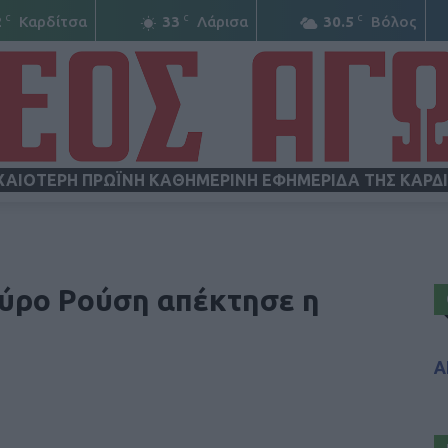
C
C
C
2
Καρδίτσα
33
Λάρισα
30.5
Βόλος
ΧΑΙΟΤΕΡΗ ΠΡΩΪΝΗ ΚΑΘΗΜΕΡΙΝΗ ΕΦΗΜΕΡΙΔΑ ΤΗΣ ΚΑΡΔ
ΝΕΟΣ
πύρο Ρούση απέκτησε η
Α
ΑΓΩΝ