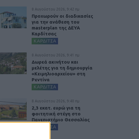
8 Αυγούστου 2026, 9:42 πμ
Προχωρούν οι διαδικασίες
για την ανάθεση του
masterplan της ΔΕΥΑ
Καρδίτσας
ΚΑΡΔΙΤΣΑ
8 Αυγούστου 2026, 9:41 πμ
Δωρεά ακινήτου και
μελέτης για τη δημιουργία
«Κειμηλιοαρχείου» στη
Ρεντίνα
ΚΑΡΔΙΤΣΑ
8 Αυγούστου 2026, 9:40 πμ
2,3 εκατ. ευρώ για τη
φοιτητική στέγη στο
Πανεπιστήμιο Θεσσαλίας
ΚΑΡΔΙΤΣΑ