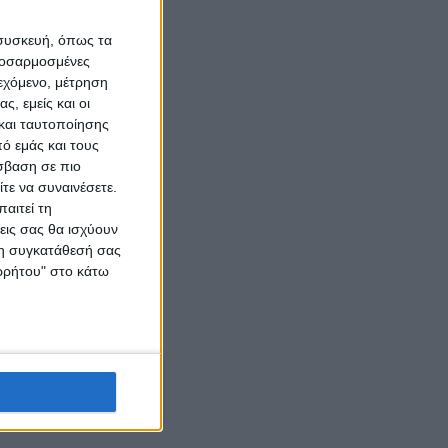
 συσκευή, όπως τα
προσαρμοσμένες
ιεχόμενο, μέτρηση
ς, εμείς και οι
και ταυτοποίησης
ό εμάς και τους
σβαση σε πιο
τε να συναινέσετε.
αιτεί τη
εις σας θα ισχύουν
 τη συγκατάθεσή σας
ορρήτου" στο κάτω