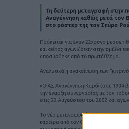
Τη δεύτερη μεταγραφή στην π
Αναγέννηση καθώς μετά τον 
στο ρόστερ της τον Σπύρο Ρο
Πρόκειται για έναν 22χρονο μεσοεπι
και φέτος αγωνιζόταν στην ομάδα τ
αποσύρθηκε από το πρωτάθλημα.
Αναλυτικά η ανακοίνωση των “κιτρινό
«Ο ΑΣ Αναγέννηση Καρδίτσας 1904 βρ
την έναρξη συνεργασίας με τον ποδ
στις 22 Αυγούστου του 2002 και αγων
Το νέο μεταγραφικό απόκτημα της ομ
καριέρα από τον Θεσπρωτό, ενώ στη 
αγωνιστική περίοδο 2023-24 επέστρε