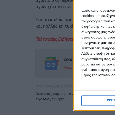
αγωνιζόταν στον Αστέρα Πετριτή.
Εμείς και οι συνεργ
cookies, και επεξε
Σπύρο καλώς όρισες στη μεγάλη οικο
πληροφορίες που απο
και πολλές επιτυχίες με την ομάδα μα
διαφήμισης και περι
συνεργάτες μας ενδέ
μέσω σάρωσης συσκευ
Τελευταίες Ειδήσεις Σήμερα
συνεργάτες μας όπω
λεπτομερείς πληροφορ
Λάβετε υπόψη ότι κά
συγκατάθεσή σας, αλ
Ακολούθησε την εφημε
μόνο για αυτόν τον 
Όλες οι εξελίξεις στην περι
ανά πάσα στιγμή επι
μέρος της ιστοσελίδα
ΠΡΟΗΓΟΥΜΕΝΟ ΑΡΘΡΟ
Δεύτερος γύρος με ανηφορικό πρόγραμμα γι
την Αναγέννηση
ΠΕΡΙ