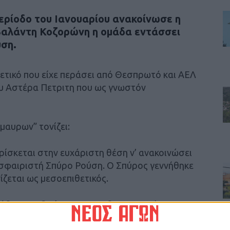
ερίοδο του Ιανουαρίου ανακοίνωσε η
Βαλάντη Κοζορώνη η ομάδα εντάσσει
ύση.
θετικό που είχε περάσει από Θεσπρωτό και ΑΕΛ
ου Αστέρα Πετριτη που ως γνωστόν
μαυρων” τονίζει:
ίσκεται στην ευχάριστη θέση ν’ ανακοινώσει
οσφαιριστή Σπύρο Ρούση. Ο Σπύρος γεννήθηκε
ίζεται ως μεσοεπιθετικός.
άδας μας ξεκίνησε την ποδοσφαιρική του
συνέχεια μεταγράφηκε στην ΑΕΛ. Την
ψε στον Θεσπρωτό, ενώ τη φετινή χρονιά