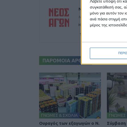
Λάβετε υπόψη ότι κά
συγκατάθεσή σας, αλ
ΝΕΟΣ ΑΓΩΝ
μόνο για αυτόν τον 
https://neosagon.gr
ανά πάσα στιγμή επι
μέρος της ιστοσελίδα
Η Αρχαιότερη Καθημερινή Πρω
ΠΕΡΙ
ΠΑΡΟΜΟΙΑ ΑΡΘΡΑ
ΓΝΩΜΕΣ & ΣΧΟΛΙΑ
ΓΝΩΜΕΣ 
Ουραγός των εξαγωγών ο Ν.
Σύμβαση 