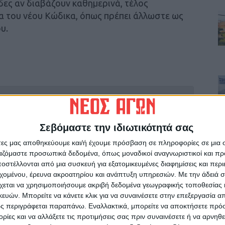
δες αν διαβάζουν καθημερινά, τέλος
να του νέου Κώδικα, όπως πρέπει άλλωστε ως
υ.
ρίδα ΝΕΟΣ ΑΓΩΝ στο Google News!
οχή της Καρδίτσας και ευρύτερα της Θεσσαλίας
Σεβόμαστε την ιδιωτικότητά σας
άτες μας αποθηκεύουμε και/ή έχουμε πρόσβαση σε πληροφορίες σε μια
ργαζόμαστε προσωπικά δεδομένα, όπως μοναδικοί αναγνωριστικοί και 
ΕΠΟΜΕΝΟ ΑΡΘΡΟ
στέλλονται από μια συσκευή για εξατομικευμένες διαφημίσεις και περ
Θα χρειαστεί νέα χρηματοδότηση για παιδικές
εχομένου, έρευνα ακροατηρίου και ανάπτυξη υπηρεσιών.
Με την άδειά σα
χαρές σε κοινότητες
χεται να χρησιμοποιήσουμε ακριβή δεδομένα γεωγραφικής τοποθεσίας 
ών. Μπορείτε να κάνετε κλικ για να συναινέσετε στην επεξεργασία απ
ς περιγράφεται παραπάνω. Εναλλακτικά, μπορείτε να αποκτήσετε πρό
ίες και να αλλάξετε τις προτιμήσεις σας πριν συναινέσετε ή να αρνηθεί