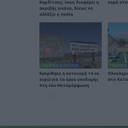
Καρδίτσας: ίσως διαφέρει η
χαρά στο
ακριβής εικόνα, δίχως να
αλλάζει η ουσία
ΓΝΩΜΕΣ & ΣΧΟΛΙΑ
ΓΝΩΜΕΣ 
Εγκρίθηκε η κατανομή 14 εκ.
Ολοκληρώ
ευρώ για τα έργα υποδομής
στο Κατα
στη νέα Μεταμόρφωση