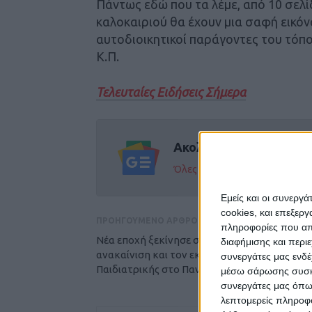
Πάντως εδώ που τα λέμε, από 10 σελί
καλοκαιριού θα έχουν μια σαφή εικό
αυτοδιοικητικοί παράγοντες του τόπο
Κ.Π.
Τελευταίες Ειδήσεις Σήμερα
Ακολούθησε την εφημε
Όλες οι εξελίξεις στην περι
Εμείς και οι συνεργ
cookies, και επεξε
ΠΡΟΗΓΟΥΜΕΝΟ ΑΡΘΡΟ
πληροφορίες που απο
Νέα εποχή ξεκίνησε στη Λάρισα με την
διαφήμισης και περι
ανακαίνιση και τον εκσυγχρονισμό της
συνεργάτες μας ενδέ
Παιδιατρικής στο Πανεπιστημιακό (ΦΩΤΟ)
μέσω σάρωσης συσκευ
συνεργάτες μας όπω
λεπτομερείς πληροφορ