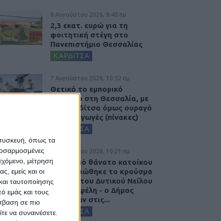
8 Αυγούστου 2026, 9:40 πμ
2,3 εκατ. ευρώ για τη
φοιτητική στέγη στο
Πανεπιστήμιο Θεσσαλίας
ΚΑΡΔΙΤΣΑ
7 Αυγούστου 2026, 10:52 πμ
Θετικό το εμπορικό
ισοζύγιο στη Θεσσαλία, με
την Καρδίτσα όμως ουραγό
στις εξαγωγές (πίνακες)
ΚΑΡΔΙΤΣΑ
 συσκευή, όπως τα
προσαρμοσμένες
7 Αυγούστου 2026, 10:21 πμ
ιεχόμενο, μέτρηση
Μετά από θάνατο κατοίκου
ς, εμείς και οι
επιβεβαιώθηκε το κρούσμα
του ιού του Δυτικού Νείλου
και ταυτοποίησης
στην Κυψέλη - ο Δήμος
ό εμάς και τους
Σοφάδων στις...
σβαση σε πιο
ΚΑΡΔΙΤΣΑ
τε να συναινέσετε.