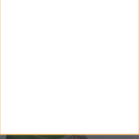
7 Αυγούστου 2026, 10:52 πμ
Θετικό το εμπορικό ισοζύγιο στη
Θεσσαλία, με την Καρδίτσα όμως ουραγό
στις εξαγωγές (πίνακες)
ΚΑΡΔΙΤΣΑ