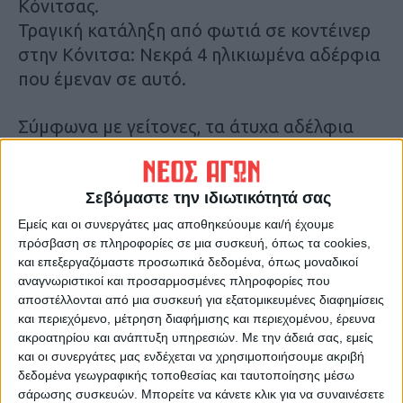
Κόνιτσας.
Τραγική κατάληξη από φωτιά σε κοντέινερ
στην Κόνιτσα: Νεκρά 4 ηλικιωμένα αδέρφια
που έμεναν σε αυτό.
Σύμφωνα με γείτονες, τα άτυχα αδέλφια
έμεναν σε δύσκολες συνθήκες, χωρίς
ηλεκτρικό, ενώ κατά καιρούς αντιμετώπιζαν
και προβλήματα υγείας.
Σεβόμαστε την ιδιωτικότητά σας
Εμείς και οι συνεργάτες μας αποθηκεύουμε και/ή έχουμε
πρόσβαση σε πληροφορίες σε μια συσκευή, όπως τα cookies,
Στο πλαίσιο αυτό εξετάζεται αν η φωτιά
και επεξεργαζόμαστε προσωπικά δεδομένα, όπως μοναδικοί
προκλήθηκε από κερί ή καντήλι που άναβαν
αναγνωριστικοί και προσαρμοσμένες πληροφορίες που
για να έχουν λίγο φως.
αποστέλλονται από μια συσκευή για εξατομικευμένες διαφημίσεις
και περιεχόμενο, μέτρηση διαφήμισης και περιεχομένου, έρευνα
ακροατηρίου και ανάπτυξη υπηρεσιών.
Με την άδειά σας, εμείς
Σύμφωνα με πληροφορίες, παλαιότερα είχε
και οι συνεργάτες μας ενδέχεται να χρησιμοποιήσουμε ακριβή
επιληφθεί και η Κοινωνική Πρόνοια για
δεδομένα γεωγραφικής τοποθεσίας και ταυτοποίησης μέσω
καθαρισμό του κοντέινερ.
σάρωσης συσκευών. Μπορείτε να κάνετε κλικ για να συναινέσετε