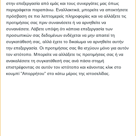
στην επεξεργασία από εμάς και τους συνεργάτες μας όπως
περιγράφεται παραπάνω. Εναλλακτικά, μπορείτε να αποκτήσετε
Για την κατάσβεση της φωτιάς επιχείρησαν
πρόσβαση σε πιο λεπτομερείς πληροφορίες και να αλλάξετε τις
10 πυροσβέστες με πέντε οχήματα ενώ τις
προτιμήσεις σας πριν συναινέσετε ή να αρνηθείτε να
ακριβείς συνθήκες της φωτιάς διερευνά το
συναινέσετε.
Λάβετε υπόψη ότι κάποια επεξεργασία των
προσωπικών σας δεδομένων ενδέχεται να μην απαιτεί τη
ανακριτικό της Πυροσβεστικής.
συγκατάθεσή σας, αλλά έχετε το δικαίωμα να αρνηθείτε αυτήν
την επεξεργασία. Οι προτιμήσεις σας θα ισχύουν μόνο για αυτόν
Τελευταίες Ειδήσεις Σήμερα
τον ιστότοπο. Μπορείτε να αλλάξετε τις προτιμήσεις σας ή να
ανακαλέσετε τη συγκατάθεσή σας ανά πάσα στιγμή
επιστρέφοντας σε αυτόν τον ιστότοπο και κάνοντας κλικ στο
κουμπί "Απορρήτου" στο κάτω μέρος της ιστοσελίδας.
Ακολούθησε την εφημερίδα ΝΕΟΣ
ΑΓΩΝ στο Google News!
Όλες οι εξελίξεις στην περιοχή της
Καρδίτσας και ευρύτερα της Θεσσαλίας
ΠΡΟΗΓΟΥΜΕΝΟ ΑΡΘΡΟ
ΕΠΟΜΕΝΟ ΑΡΘΡΟ
Κουρέτας : Η προστιθέμενη
Προγραμματισμένες
αξία των προϊόντων είναι ο
διακοπές ηλεκτρικού