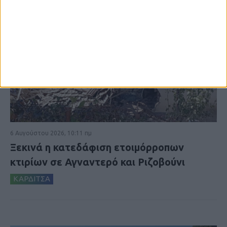
6 Αυγούστου 2026, 10:11 πμ
Ξεκινά η κατεδάφιση ετοιμόρροπων
κτιρίων σε Αγναντερό και Ριζοβούνι
ΚΑΡΔΙΤΣΑ