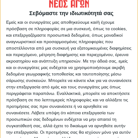
Δευτεροβάθμιας Εκπαίδευσης του
Υπουργείου Παιδείας, Αλέξανδρος Κόπτσης.
Σεβόμαστε την ιδιωτικότητά σας
Εμείς και οι συνεργάτες μας αποθηκεύουμε και/ή έχουμε
Παρέμβαση Ντογιάκου
πρόσβαση σε πληροφορίες σε μια συσκευή, όπως τα cookies,
και επεξεργαζόμαστε προσωπικά δεδομένα, όπως μοναδικοί
Άμεση ήταν η παρέμβαση του εισαγγελέα
αναγνωριστικοί και προσαρμοσμένες πληροφορίες που
αποστέλλονται από μια συσκευή για εξατομικευμένες διαφημίσεις
του Αρείου Πάγου Ισίδωρου Ντογιάκου.
και περιεχόμενο, μέτρηση διαφήμισης και περιεχομένου, έρευνα
Σύμφωνα με την εντολή, για τον εντοπισμό
ακροατηρίου και ανάπτυξη υπηρεσιών.
Με την άδειά σας, εμείς
των δραστών οι αρμόδιες αρχές μπορούν να
και οι συνεργάτες μας ενδέχεται να χρησιμοποιήσουμε ακριβή
δεδομένα γεωγραφικής τοποθεσίας και ταυτοποίησης μέσω
προχωρήσουν ακόμα και σε κατασχέσεις
σάρωσης συσκευών. Μπορείτε να κάνετε κλικ για να συναινέσετε
ευρημάτων και άλλων στοιχείων που
στην επεξεργασία από εμάς και τους συνεργάτες μας όπως
μπορούν να οδηγήσουν στον εντοπισμό των
περιγράφεται παραπάνω. Εναλλακτικά, μπορείτε να αποκτήσετε
υπαιτίων.
πρόσβαση σε πιο λεπτομερείς πληροφορίες και να αλλάξετε τις
προτιμήσεις σας πριν συναινέσετε ή να αρνηθείτε να
συναινέσετε.
Λάβετε υπόψη ότι κάποια επεξεργασία των
Τι θα γίνει με τις Πανελλήνιες
προσωπικών σας δεδομένων ενδέχεται να μην απαιτεί τη
συγκατάθεσή σας, αλλά έχετε το δικαίωμα να αρνηθείτε αυτήν
Καθησυχαστικά σε ότι αφορά τη διεξαγωγή
την επεξεργασία. Οι προτιμήσεις σας θα ισχύουν μόνο για αυτόν