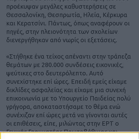
προέκυψαν μεγάλες καθυστερήσεις σε
Θεσσαλονίκη, Θεσπρωτία, Ηλεία, Κέρκυρα
και Κερατσίνι. Πάντως, όπως αναφέρουν οι
πηγές, στην πλειονότητα των σχολείων
διενεργήθηκαν από νωρίς οι εξετάσεις.
«Στήθηκε ένα τείχος απέναντι στην τράπεζα
θεμάτων με 280.000 συνδέσεις εικονικές,
ψεύτικες στο δευτερόλεπτο. Αυτό
συνεχίστηκε επί ώρες. Επειδή εμείς είχαμε
δικλίδες ασφαλείας και είχαμε μια συνεχή
επικοινωνία με το Υπουργείο Παιδείας πολύ
γρήγορα, αποκαταστήσαμε το θέμα ενώ
συνέχιζαν επί ώρες μετά να γίνονται αυτές
οι επιθέσεις, είπε, μιλώντας στην ΕΡΤ ο
Γενικός Γραμματέας Πρωτοβάθμιας και