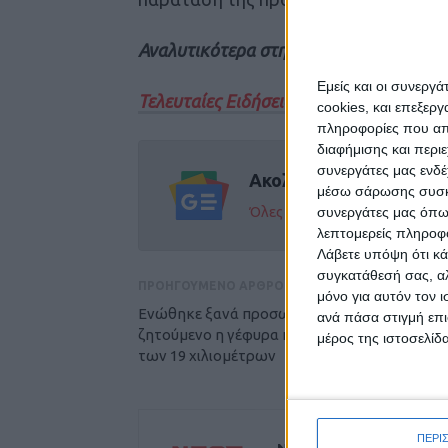
Αναλυτικότερα στην εφημερίδα Νέος Α
Εμείς και οι συνεργ
Τελευταίες Ειδήσεις Σήμερα
cookies, και επεξε
πληροφορίες που απο
διαφήμισης και περι
συνεργάτες μας ενδέ
Ακολούθησε την εφημε
μέσω σάρωσης συσκευ
Όλες οι εξελίξεις στην περι
συνεργάτες μας όπω
λεπτομερείς πληροφορ
Λάβετε υπόψη ότι κά
συγκατάθεσή σας, αλ
ΠΡΟΗΓΟΥΜΕΝΟ ΑΡΘΡΟ
μόνο για αυτόν τον 
Ενώθηκε ξανά προσωρινά ο Παραμεγδόβιος,
ανά πάσα στιγμή επι
ζητούμενο η γέφυρα και η ασφαλτόστρωση
μέρος της ιστοσελίδα
των 19 χιλιομέτρων
ΠΕΡΙ