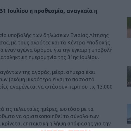
31 Ιουλίου η προθεσμία, αναγκαία η
ασία υποβολής των δηλώσεων Ενιαίας Αίτησης
ας, με τους αγρότες και τα Κέντρα Υποδοχής
ά έναν αγώνα δρόμου για την έγκαιρη υποβολή
καταληκτική ημερομηνία της 31ης Ιουλίου.
αγόντων της αγοράς, μέχρι σήμερα έχει
ν (ακόμη μικρότερο είναι το ποσοστό
οίες αναμένεται να φτάσουν περίπου τις 13.000
τά τις τελευταίες ημέρες, ωστόσο με τα
ρθωτο να οριστικοποιηθεί το σύνολο των
ι κρίνεται επιτακτική η λήψη απόφασης για την
ναι η εικόνα στα ΚΥΔ όλης της χώρας.