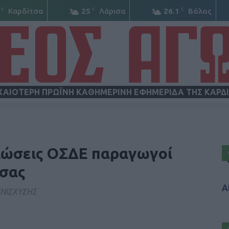
C
C
C
Καρδίτσα
25
Λάρισα
26.1
Βόλος
ΧΑΙΟΤΕΡΗ ΠΡΩΪΝΗ ΚΑΘΗΜΕΡΙΝΗ ΕΦΗΜΕΡΙΔΑ ΤΗΣ ΚΑΡΔ
ΝΕΟΣ
ηλώσεις ΟΣΔΕ παραγωγοί
τσας
Α
ΕΝΙΣΧΥΣΗΣ
ΑΓΩΝ