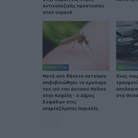
αντιχαλαζικής προστασίας
στον ουρανό
ΚΑΡΔΙΤΣΑ
ΘΕΣΣΑΛΙ
Μετά από θάνατο κατοίκου
Ένας νεκ
επιβεβαιώθηκε το κρούσμα
τραυματί
του ιού του Δυτικού Νείλου
απολογισ
στην Κυψέλη - ο Δήμος
στη Θεσσ
Σοφάδων στις
επηρεαζόμενες περιοχές