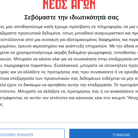
γών
Σεβόμαστε την ιδιωτικότητά σας
άτες μας αποθηκεύουμε και/ή έχουμε πρόσβαση σε πληροφορίες σε μια
ργαζόμαστε προσωπικά δεδομένα, όπως μοναδικοί αναγνωριστικοί και 
στέλλονται από μια συσκευή για εξατομικευμένες διαφημίσεις και περ
εχομένου, έρευνα ακροατηρίου και ανάπτυξη υπηρεσιών.
Με την άδειά σα
χεται να χρησιμοποιήσουμε ακριβή δεδομένα γεωγραφικής τοποθεσίας 
ρίδα ΝΕΟΣ ΑΓΩΝ στο Google News!
ών. Μπορείτε να κάνετε κλικ για να συναινέσετε στην επεξεργασία απ
οχή της Καρδίτσας και ευρύτερα της Θεσσαλίας
ς περιγράφεται παραπάνω. Εναλλακτικά, μπορείτε να αποκτήσετε πρό
ίες και να αλλάξετε τις προτιμήσεις σας πριν συναινέσετε ή να αρνηθεί
ποια επεξεργασία των προσωπικών σας δεδομένων ενδέχεται να μην απ
λά έχετε το δικαίωμα να αρνηθείτε αυτήν την επεξεργασία. Οι προτιμήσ
ΕΠΟΜΕΝΟ ΑΡΘΡΟ
ιστότοπο. Μπορείτε να αλλάξετε τις προτιμήσεις σας ή να ανακαλέσετε
«Ενισχύουμε την μικρομεσαία
στρέφοντας σε αυτόν τον ιστότοπο και κάνοντας κλικ στο κουμπί "Απ
επιχειρηματικότητα που είναι η ραχοκοκκαλιά
ς.
της οικονομίας»
ΣΣΟΤΕΡΕΣ ΕΠΙΛΟΓΕΣ
ΣΥΜΦΩΝΩ