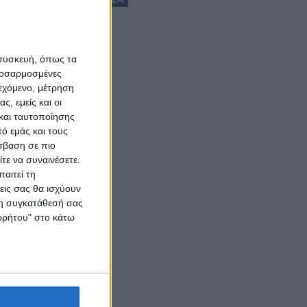
 συσκευή, όπως τα
προσαρμοσμένες
ιεχόμενο, μέτρηση
ς, εμείς και οι
και ταυτοποίησης
ό εμάς και τους
σβαση σε πιο
τε να συναινέσετε.
αιτεί τη
εις σας θα ισχύουν
 τη συγκατάθεσή σας
ορρήτου" στο κάτω