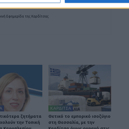
ινή Εφημερίδα της Καρδίτσας
Α
ΚΑΡΔΙΤΣΑ
τικότερα ζητήματα
Θετικό το εμπορικό ισοζύγιο
χολούν την Τοπική
στη Θεσσαλία, με την
α Καροπλεσίου
Καρδίτσα όμως ουραγό στις