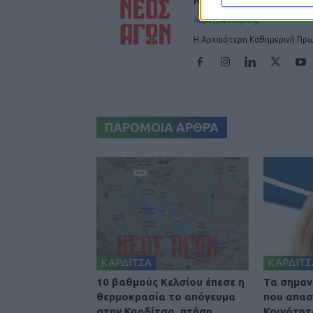
ΝΕΟΣ ΑΓΩΝ
https://neosagon.gr
Η Αρχαιότερη Καθημερινή Πρω
ΠΑΡΟΜΟΙΑ ΑΡΘΡΑ
ΚΑΡΔΙΤΣΑ
ΚΑΡΔΙΤΣ
10 βαθμούς Κελσίου έπεσε η
Τα σημαν
θερμοκρασία το απόγευμα
που απασ
στην Καρδίτσα, πτήση
Κοινότητ