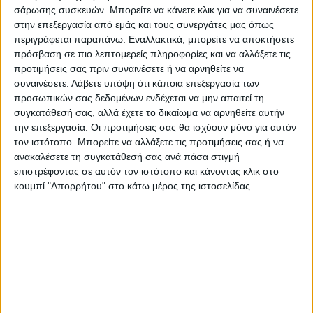
σάρωσης συσκευών. Μπορείτε να κάνετε κλικ για να συναινέσετε
σε επανασπορές.
στην επεξεργασία από εμάς και τους συνεργάτες μας όπως
περιγράφεται παραπάνω. Εναλλακτικά, μπορείτε να αποκτήσετε
Οι καιρικές συνθήκες (βροχή, κρύο)
πρόσβαση σε πιο λεπτομερείς πληροφορίες και να αλλάξετε τις
προτιμήσεις σας πριν συναινέσετε ή να αρνηθείτε να
προκάλεσαν ζημιές στη διαδικασία του
συναινέσετε.
Λάβετε υπόψη ότι κάποια επεξεργασία των
φυτρώματος αλλά ο ΕΛΓΑ δεν καλύπτει τις
προσωπικών σας δεδομένων ενδέχεται να μην απαιτεί τη
συγκεκριμένες ζημιές. Επανέλαβε ότι το
συγκατάθεσή σας, αλλά έχετε το δικαίωμα να αρνηθείτε αυτήν
την επεξεργασία. Οι προτιμήσεις σας θα ισχύουν μόνο για αυτόν
αγροτικό κίνημα διεκδικεί μεταξύ άλλων
τον ιστότοπο. Μπορείτε να αλλάξετε τις προτιμήσεις σας ή να
αλλαγή του Κανονισμού ώστε να
ανακαλέσετε τη συγκατάθεσή σας ανά πάσα στιγμή
καλύπτεται στο 100% κάθε ζημιογόνο αίτιο,
επιστρέφοντας σε αυτόν τον ιστότοπο και κάνοντας κλικ στο
κατώτατες εγγυημένες τιμές που να
κουμπί "Απορρήτου" στο κάτω μέρος της ιστοσελίδας.
καλύπτουν το κόστος παραγωγής, καθώς
και έργα υποδομής (αντιπλημμυρικά-
αρδευτικά). Κλείνοντας υπογράμμισε την
ανάγκη συσπείρωσης στους αγροτικούς
συλλόγους προαναγγέλοντας νέες
κινητοποιήσεις το προσεχές χρονικό