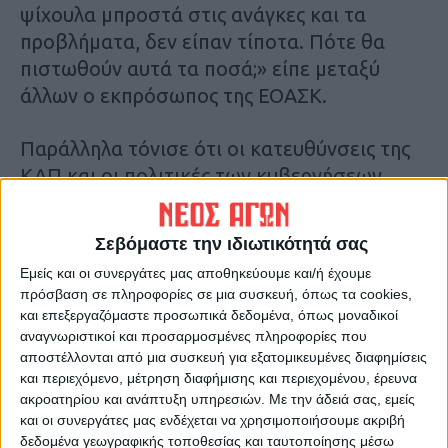
ψίχουλα μπροστά στις ανάγκες και τα
προβλήματα, δεν είπαν τίποτα. Πότε θα
πιστωθούν αυτά τα ποσά;» είπε μεταξύ
άλλων ο εκπρόσωπος της ΕΟΑΣΚ.
Παράλληλα τόνισε ότι οι κατευθύνσεις της
ΚΑΠ και οι πολιτικές των κυβερνήσεων
οδηγούν σε φτωχοποίηση τους αγρότες. Το
κόστος παραγωγής βρίσκεται στα ύψη και
Σεβόμαστε την ιδιωτικότητά σας
εκτοξεύτηκε ακόμη περισσότερο από τον
Εμείς και οι συνεργάτες μας αποθηκεύουμε και/ή έχουμε
πόλεμο των ΗΠΑ και του Ισραήλ στο Ιράν,
πρόσβαση σε πληροφορίες σε μια συσκευή, όπως τα cookies,
ενώ οι τιμές είναι εξευτελιστικές. Με τα
και επεξεργαζόμαστε προσωπικά δεδομένα, όπως μοναδικοί
δεδομένα αυτά η χρονιά στη
αναγνωριστικοί και προσαρμοσμένες πληροφορίες που
αποστέλλονται από μια συσκευή για εξατομικευμένες διαφημίσεις
βαμβακοκαλλιέργεια αρχίζει και φέτος με
και περιεχόμενο, μέτρηση διαφήμισης και περιεχομένου, έρευνα
αρνητικό οικονομικό πρόσημο στον κάμπο
ακροατηρίου και ανάπτυξη υπηρεσιών.
Με την άδειά σας, εμείς
της Καρδίτσας, ενώ την ίδια ώρα πολλοί
και οι συνεργάτες μας ενδέχεται να χρησιμοποιήσουμε ακριβή
δεδομένα γεωγραφικής τοποθεσίας και ταυτοποίησης μέσω
αγρότες έχουν αναγκαστεί να προχωρήσουν