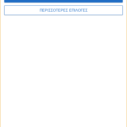
ΠΕΡΙΣΣΟΤΕΡΕΣ ΕΠΙΛΟΓΕΣ
ΓΝΩΜΕΣ & ΣΧΟΛΙΑ
Χρειάζεται επισκευή
ΘΕΣΣΑΛΙΑ FM