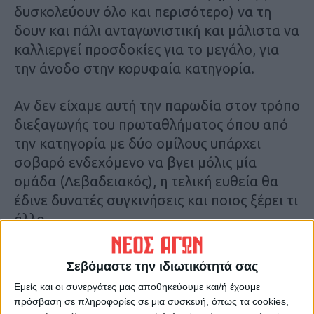
δυσκολεύουν όλο και περισότερο) να τη
δουν και πάλι ανταγωνιστική και μάλιστα να
καλλιεργεί προσδοκίες για το μεγάλο, για
την άνοδο στην κορυφαία κατηγορία.
Αν δεν είχαμε αυτή την παρωδία στον τρόπο
διεξαγωγής του πρωταθλήματος όπου από
την κατηγορία με δύο ομίλους υπάρχει
σοβαρό ενδεχόμενο να βγει μόλις μία
ομάδα (Λεβαδειακός), η τελική ευθεία θα
έδινε δυνατές συγκινήσεις και ποιος ξέρει τι
άλλο.
Αν δηλαδή διεξάγονταν ένα σοβαρό
Σεβόμαστε την ιδιωτικότητά σας
πρωτάθλημα με play off όπου περισσότερες
Εμείς και οι συνεργάτες μας αποθηκεύουμε και/ή έχουμε
από… μία ομάδα θα διεκδικούσαν την
πρόσβαση σε πληροφορίες σε μια συσκευή, όπως τα cookies,
άνοδο.