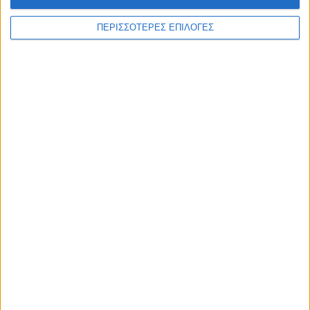
ΠΕΡΙΣΣΟΤΕΡΕΣ ΕΠΙΛΟΓΕΣ
ΑΘΛΗΤΙΚΑ
Επιστρέφει στην ΑΣΑ μετά από 21 χρόνια
ο Τάκης Κουτσονάσιος!