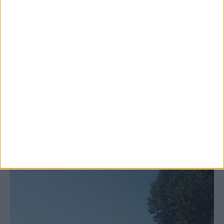
6 Αυγούστου 2026, 10:11 πμ
Ξεκινά η κατεδάφιση ετοιμόρροπων
κτιρίων σε Αγναντερό και Ριζοβούνι
ΚΑΡΔΙΤΣΑ