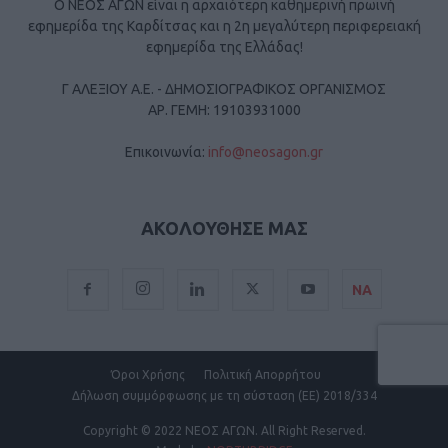
Ο ΝΕΟΣ ΑΓΩΝ είναι η αρχαιότερη καθημερινή πρωινή
εφημερίδα της Καρδίτσας και η 2η μεγαλύτερη περιφερειακή
εφημερίδα της Ελλάδας!
Γ ΑΛΕΞΙΟΥ Α.Ε. - ΔΗΜΟΣΙΟΓΡΑΦΙΚΟΣ ΟΡΓΑΝΙΣΜΟΣ
ΑΡ. ΓΕΜΗ: 19103931000
Επικοινωνία:
info@neosagon.gr
ΑΚΟΛΟΥΘΗΣΕ ΜΑΣ
ΝΑ
Όροι Χρήσης
Πολιτική Απορρήτου
Δήλωση συμμόρφωσης με τη σύσταση (ΕΕ) 2018/334
Copyright
© 2022 ΝΕΟΣ ΑΓΩΝ.
All Right Reserved.