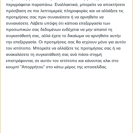
περιγράφεται παραπάνω. Εναλλακτικά, μπορείτε να αποκτήσετε
πρόσβαση σε πιο λεπτομερείς πληροφορίες και να αλλάξετε τις
προτιμήσεις σας πριν συναινέσετε ή να αρνηθείτε να
Ακολούθησε την εφημερίδα ΝΕΟΣ
συναινέσετε.
Λάβετε υπόψη ότι κάποια επεξεργασία των
ΑΓΩΝ στο Google News!
προσωπικών σας δεδομένων ενδέχεται να μην απαιτεί τη
συγκατάθεσή σας, αλλά έχετε το δικαίωμα να αρνηθείτε αυτήν
Όλες οι εξελίξεις στην περιοχή της
Καρδίτσας και ευρύτερα της Θεσσαλίας
την επεξεργασία. Οι προτιμήσεις σας θα ισχύουν μόνο για αυτόν
τον ιστότοπο. Μπορείτε να αλλάξετε τις προτιμήσεις σας ή να
ανακαλέσετε τη συγκατάθεσή σας ανά πάσα στιγμή
επιστρέφοντας σε αυτόν τον ιστότοπο και κάνοντας κλικ στο
ΠΡΟΗΓΟΥΜΕΝΟ ΑΡΘΡΟ
ΕΠΟΜΕΝΟ ΑΡΘΡΟ
κουμπί "Απορρήτου" στο κάτω μέρος της ιστοσελίδας.
Έχασαν το δικαίωμα ακόμη
«Σύντροφοι για πάντα,
και της καθημερινής πάλης
πιστεύω σύντομα θα
ξαναβρεθούμε»