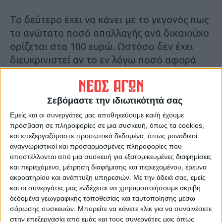
Το δεύτερο έχει να κάνει με το γεγονός πως
το ανώτατο ποσό απαλλαγής ανά δικαιούχο
ορίζεται στα 100 ευρώ. Ωστόσο δεν έχει
διευκρινιστεί αν το εν λόγω ποσό αφορά
στη συμμετοχή που θα πλήρωνε ο πολίτης ή
στο σύνολο της αξίας του φαρμάκου.
Σεβόμαστε την ιδιωτικότητά σας
Το τρίτο έχει να κάνει με το γεγονός πως με
Εμείς και οι συνεργάτες μας αποθηκεύουμε και/ή έχουμε
βάση το ΦΕΚ, ο γιατρός θα στέλνει τα
πρόσβαση σε πληροφορίες σε μια συσκευή, όπως τα cookies,
και επεξεργαζόμαστε προσωπικά δεδομένα, όπως μοναδικοί
παραπεμπτικά στο υπουργείο και για να
αναγνωριστικοί και προσαρμοσμένες πληροφορίες που
πληρωθεί θα αναζητηθεί το ποσό της
αποστέλλονται από μια συσκευή για εξατομικευμένες διαφημίσεις
αποζημίωσης. «Όπερ σημαίνει ότι δεν
και περιεχόμενο, μέτρηση διαφήμισης και περιεχομένου, έρευνα
ακροατηρίου και ανάπτυξη υπηρεσιών.
Με την άδειά σας, εμείς
υπάρχει το κονδύλι» είπε χαρακτηριστικά.
και οι συνεργάτες μας ενδέχεται να χρησιμοποιήσουμε ακριβή
Κ.Π
δεδομένα γεωγραφικής τοποθεσίας και ταυτοποίησης μέσω
σάρωσης συσκευών. Μπορείτε να κάνετε κλικ για να συναινέσετε
Τελευταίες Ειδήσεις Σήμερα
στην επεξεργασία από εμάς και τους συνεργάτες μας όπως