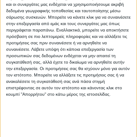
και οι συνεργάτες μας ενδέχεται να χρησιμοποιήσουμε ακριβή
πλέον ανήκει στην ελίτ των
δεδομένα γεωγραφικής τοποθεσίας και ταυτοποίησης μέσω
Συνεταιριστικών Τραπεζών έχοντας όμως
σάρωσης συσκευών. Μπορείτε να κάνετε κλικ για να συναινέσετε
πάντα σαν βάση της τους Καρδιτσιώτες και
στην επεξεργασία από εμάς και τους συνεργάτες μας όπως
την τοπική οικονομία.
περιγράφεται παραπάνω. Εναλλακτικά, μπορείτε να αποκτήσετε
πρόσβαση σε πιο λεπτομερείς πληροφορίες και να αλλάξετε τις
προτιμήσεις σας πριν συναινέσετε ή να αρνηθείτε να
Αυτά τα τριάντα χρόνια ανοδικής πορείας η
συναινέσετε.
Λάβετε υπόψη ότι κάποια επεξεργασία των
Συνεταιριστική Τράπεζα Καρδίτσας θα τα
προσωπικών σας δεδομένων ενδέχεται να μην απαιτεί τη
συγκατάθεσή σας, αλλά έχετε το δικαίωμα να αρνηθείτε αυτήν
γιορτάσει με μια πανηγυρική εκδήλωση
την επεξεργασία. Οι προτιμήσεις σας θα ισχύουν μόνο για αυτόν
αύριο Παρασκευή στις 5 το απόγευμα στο
τον ιστότοπο. Μπορείτε να αλλάξετε τις προτιμήσεις σας ή να
ξενοδοχείο “Κιέριον”.
ανακαλέσετε τη συγκατάθεσή σας ανά πάσα στιγμή
επιστρέφοντας σε αυτόν τον ιστότοπο και κάνοντας κλικ στο
κουμπί "Απορρήτου" στο κάτω μέρος της ιστοσελίδας.