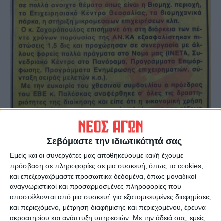
Σεβόμαστε την ιδιωτικότητά σας
Εμείς και οι συνεργάτες μας αποθηκεύουμε και/ή έχουμε
πρόσβαση σε πληροφορίες σε μια συσκευή, όπως τα cookies,
και επεξεργαζόμαστε προσωπικά δεδομένα, όπως μοναδικοί
αναγνωριστικοί και προσαρμοσμένες πληροφορίες που
Η Συνεταιριστική Τράπεζα της Καρδίτσας με
αποστέλλονται από μια συσκευή για εξατομικευμένες διαφημίσεις
μικρά αλλά σταθερά και προσεκτικά
και περιεχόμενο, μέτρηση διαφήμισης και περιεχομένου, έρευνα
βήματα, πάντα ανοδικά, γιγαντώθηκε και
ακροατηρίου και ανάπτυξη υπηρεσιών.
Με την άδειά σας, εμείς