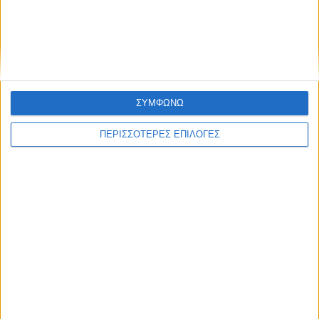
ΚΑΡΔΙΤΣΑ
Φωτιά σε φορτηγό στην Καρδίτσα
ΣΥΜΦΩΝΩ
ΠΕΡΙΣΣΟΤΕΡΕΣ ΕΠΙΛΟΓΕΣ
ΘΕΣΣΑΛΙΑ FM
ΑΚΟΥΣΤΕ ΖΩΝΤΑΝΑ