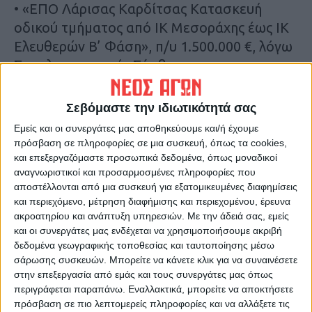
• «ΕΠΟ Λάρισας Καρδίτσας Κατασκευή
οδικού τμήματος από ΙΚ Μεσοράχης έως ΙΚ
Ελευθερών Β’ Φάση», π/υ 1.500.000 €, λόγω
Συμπληρωματικής Σύμβασης και
Αναθεωρήσεων του Έργου και
Σεβόμαστε την ιδιωτικότητά σας
• «ΕΟ Τρικάλων Άρτας κατασκευή οδικού
Εμείς και οι συνεργάτες μας αποθηκεύουμε και/ή έχουμε
τμήματος από περιφερειακή Τρικάλων έως
πρόσβαση σε πληροφορίες σε μια συσκευή, όπως τα cookies,
γέφυρα Καραβόπορου Β’ Φάση», π/υ
και επεξεργαζόμαστε προσωπικά δεδομένα, όπως μοναδικοί
αναγνωριστικοί και προσαρμοσμένες πληροφορίες που
1.000.000 €, λόγω πρόβλεψης
αποστέλλονται από μια συσκευή για εξατομικευμένες διαφημίσεις
Αναθεωρήσεων του Έργου.
και περιεχόμενο, μέτρηση διαφήμισης και περιεχομένου, έρευνα
ακροατηρίου και ανάπτυξη υπηρεσιών.
Με την άδειά σας, εμείς
Τελευταίες Ειδήσεις Σήμερα
και οι συνεργάτες μας ενδέχεται να χρησιμοποιήσουμε ακριβή
δεδομένα γεωγραφικής τοποθεσίας και ταυτοποίησης μέσω
σάρωσης συσκευών. Μπορείτε να κάνετε κλικ για να συναινέσετε
στην επεξεργασία από εμάς και τους συνεργάτες μας όπως
Ακολούθησε την εφημερίδα ΝΕΟΣ
περιγράφεται παραπάνω. Εναλλακτικά, μπορείτε να αποκτήσετε
ΑΓΩΝ στο Google News!
πρόσβαση σε πιο λεπτομερείς πληροφορίες και να αλλάξετε τις