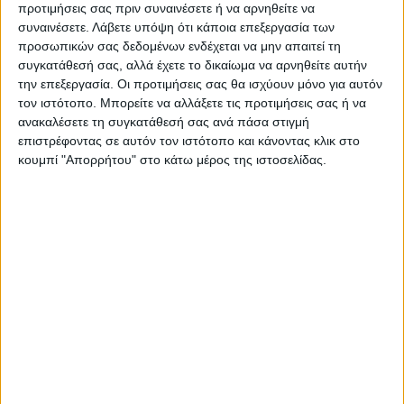
προτιμήσεις σας πριν συναινέσετε ή να αρνηθείτε να
Όλες οι εξελίξεις στην περιοχή της
συναινέσετε.
Λάβετε υπόψη ότι κάποια επεξεργασία των
Καρδίτσας και ευρύτερα της Θεσσαλίας
προσωπικών σας δεδομένων ενδέχεται να μην απαιτεί τη
συγκατάθεσή σας, αλλά έχετε το δικαίωμα να αρνηθείτε αυτήν
την επεξεργασία. Οι προτιμήσεις σας θα ισχύουν μόνο για αυτόν
ΠΡΟΗΓΟΥΜΕΝΟ ΑΡΘΡΟ
ΕΠΟΜΕΝΟ ΑΡΘΡΟ
τον ιστότοπο. Μπορείτε να αλλάξετε τις προτιμήσεις σας ή να
Στην κινητοποίηση της ΚΕΔΕ
Τα τρακτέρ του μπλόκου
ανακαλέσετε τη συγκατάθεσή σας ανά πάσα στιγμή
στην Αθήνα Καρδιτσιώτες
ξεσήκωσαν το κέντρο της
επιστρέφοντας σε αυτόν τον ιστότοπο και κάνοντας κλικ στο
Δήμαρχοι και
Καρδίτσας (ΦΩΤΟ & ΒΙΝΤΕΟ)
κουμπί "Απορρήτου" στο κάτω μέρος της ιστοσελίδας.
Αυτοδιοικητικοί
ΝΕΟΣ ΑΓΩΝ
https://neosagon.gr
Η Αρχαιότερη Καθημερινή Πρωινή Εφημερίδα της Καρδίτσας