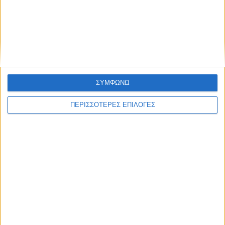
ΑΓΡΟΤΙΚΑ
Πράσινο φως στον νέο ΟΠΕΚΕΠΕ από την
Κομισιόν
ΣΥΜΦΩΝΩ
ΠΕΡΙΣΣΟΤΕΡΕΣ ΕΠΙΛΟΓΕΣ