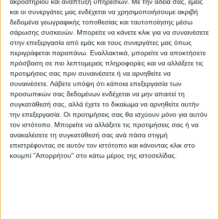
ακροατηρίου και ανάπτυξη υπηρεσιών.
Με την άδειά σας, εμείς
και οι συνεργάτες μας ενδέχεται να χρησιμοποιήσουμε ακριβή
Η απόφαση αντικαθιστά πλήρως τον πίνακα
δεδομένα γεωγραφικής τοποθεσίας και ταυτοποίησης μέσω
παραβάσεων του νόμου και περιλαμβάνει
σάρωσης συσκευών. Μπορείτε να κάνετε κλικ για να συναινέσετε
στην επεξεργασία από εμάς και τους συνεργάτες μας όπως
εκτενή κατάλογο περιπτώσεων, από
περιγράφεται παραπάνω. Εναλλακτικά, μπορείτε να αποκτήσετε
πλημμελή τήρηση αρχείων και μη
πρόσβαση σε πιο λεπτομερείς πληροφορίες και να αλλάξετε τις
συμμόρφωση σε συστάσεις του
ΕΛΓΟ-
προτιμήσεις σας πριν συναινέσετε ή να αρνηθείτε να
ΔΗΜΗΤΡΑ
, μέχρι παραβάσεις στο
συναινέσετε.
Λάβετε υπόψη ότι κάποια επεξεργασία των
προσωπικών σας δεδομένων ενδέχεται να μην απαιτεί τη
ηλεκτρονικό εμπόριο και άρνηση ελέγχων.
συγκατάθεσή σας, αλλά έχετε το δικαίωμα να αρνηθείτε αυτήν
Παράλληλα, ρυθμίζεται λεπτομερώς η
την επεξεργασία. Οι προτιμήσεις σας θα ισχύουν μόνο για αυτόν
διαδικασία απόσυρσης προϊόντων, αλλά και
τον ιστότοπο. Μπορείτε να αλλάξετε τις προτιμήσεις σας ή να
ανακαλέσετε τη συγκατάθεσή σας ανά πάσα στιγμή
η είσπραξη των προστίμων, τα οποία
επιστρέφοντας σε αυτόν τον ιστότοπο και κάνοντας κλικ στο
κατατίθενται υπέρ του Ταμείου Γεωργίας
κουμπί "Απορρήτου" στο κάτω μέρος της ιστοσελίδας.
και Κτηνοτροφίας.
Σύμφωνα με το Υπουργείο, στόχος της νέας
απόφασης είναι η καλύτερη προστασία των
πιστοποιημένων ελληνικών προϊόντων, η