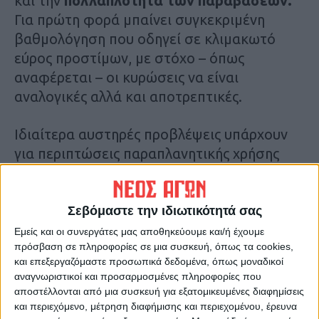
και την
πολλαπλότητα των παραβάσεων.
Για πρώτη φορά μπαίνει συγκεκριμένη
βαθμολόγηση που οδηγεί σε κλιμακωτό
εύρος προστίμων, με στόχο – όπως
αναφέρεται – οι κυρώσεις να είναι
αναλογικές αλλά και αποτρεπτικές.
Ιδιαίτερα αυστηρές προβλέψεις υπάρχουν
για περιπτώσεις παραπλανητικής χρήσης
καταχωρισμένων ονομασιών, απομιμήσεων
και καταχρηστικής εκμετάλλευσης ΠΟΠ και
ΠΓΕ προϊόντων. Τα πρόστιμα σε σοβαρές
Σεβόμαστε την ιδιωτικότητά σας
παραβάσεις φτάνουν έως και τις 300.000
Εμείς και οι συνεργάτες μας αποθηκεύουμε και/ή έχουμε
πρόσβαση σε πληροφορίες σε μια συσκευή, όπως τα cookies,
ευρώ, ενώ προβλέπονται και διοικητικά
και επεξεργαζόμαστε προσωπικά δεδομένα, όπως μοναδικοί
μέτρα όπως απόσυρση προϊόντων από την
αναγνωριστικοί και προσαρμοσμένες πληροφορίες που
αγορά, αναστολή ή ακόμη και οριστική
αποστέλλονται από μια συσκευή για εξατομικευμένες διαφημίσεις
ανάκληση πιστοποιητικών.
και περιεχόμενο, μέτρηση διαφήμισης και περιεχομένου, έρευνα