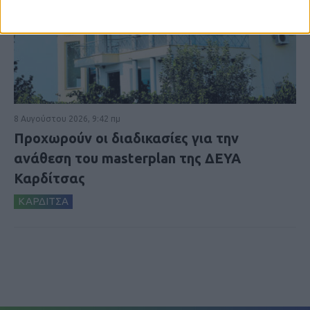
8 Αυγούστου 2026, 9:42 πμ
Προχωρούν οι διαδικασίες για την
ανάθεση του masterplan της ΔΕΥΑ
Καρδίτσας
ΚΑΡΔΙΤΣΑ