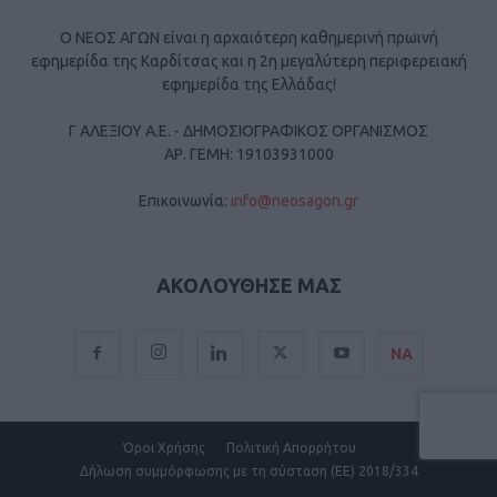
Ο ΝΕΟΣ ΑΓΩΝ είναι η αρχαιότερη καθημερινή πρωινή
εφημερίδα της Καρδίτσας και η 2η μεγαλύτερη περιφερειακή
εφημερίδα της Ελλάδας!
Γ ΑΛΕΞΙΟΥ Α.Ε. - ΔΗΜΟΣΙΟΓΡΑΦΙΚΟΣ ΟΡΓΑΝΙΣΜΟΣ
ΑΡ. ΓΕΜΗ: 19103931000
Επικοινωνία:
info@neosagon.gr
ΑΚΟΛΟΥΘΗΣΕ ΜΑΣ
ΝΑ
Όροι Χρήσης
Πολιτική Απορρήτου
Δήλωση συμμόρφωσης με τη σύσταση (ΕΕ) 2018/334