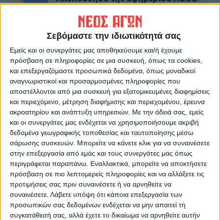
ΑΓΩΝ στο Google News!
Όλες οι εξελίξεις στην περιοχή της
Καρδίτσας και ευρύτερα της Θεσσαλίας
Σεβόμαστε την ιδιωτικότητά σας
Εμείς και οι συνεργάτες μας αποθηκεύουμε και/ή έχουμε
πρόσβαση σε πληροφορίες σε μια συσκευή, όπως τα cookies,
ΠΡΟΗΓΟΥΜΕΝΟ ΑΡΘΡΟ
ΕΠΟΜΕΝΟ ΑΡΘΡΟ
και επεξεργαζόμαστε προσωπικά δεδομένα, όπως μοναδικοί
Κάνενας διαχωρισμός
Γκόλ στα ερτζιανά 11/2/2025
αναγνωριστικοί και προσαρμοσμένες πληροφορίες που
ανάμεσα στα αιτήματα των
αποστέλλονται από μια συσκευή για εξατομικευμένες διαφημίσεις
αγροτών
και περιεχόμενο, μέτρηση διαφήμισης και περιεχομένου, έρευνα
ακροατηρίου και ανάπτυξη υπηρεσιών.
Με την άδειά σας, εμείς
και οι συνεργάτες μας ενδέχεται να χρησιμοποιήσουμε ακριβή
δεδομένα γεωγραφικής τοποθεσίας και ταυτοποίησης μέσω
σάρωσης συσκευών. Μπορείτε να κάνετε κλικ για να συναινέσετε
στην επεξεργασία από εμάς και τους συνεργάτες μας όπως
περιγράφεται παραπάνω. Εναλλακτικά, μπορείτε να αποκτήσετε
πρόσβαση σε πιο λεπτομερείς πληροφορίες και να αλλάξετε τις
προτιμήσεις σας πριν συναινέσετε ή να αρνηθείτε να
συναινέσετε.
Λάβετε υπόψη ότι κάποια επεξεργασία των
ΝΕΟΣ ΑΓΩΝ
προσωπικών σας δεδομένων ενδέχεται να μην απαιτεί τη
https://neosagon.gr
συγκατάθεσή σας, αλλά έχετε το δικαίωμα να αρνηθείτε αυτήν