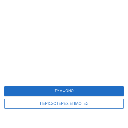
ΓΝΩΜΕΣ & ΣΧΟΛΙΑ
Χρειάζεται επισκευή
ΘΕΣΣΑΛΙΑ FM
ΣΥΜΦΩΝΩ
ΑΚΟΥΣΤΕ ΖΩΝΤΑΝΑ
ΠΕΡΙΣΣΟΤΕΡΕΣ ΕΠΙΛΟΓΕΣ
ΕΠΙΚΕΦΑΛΗΣ ΕΙΔΗΣΕΙΣ