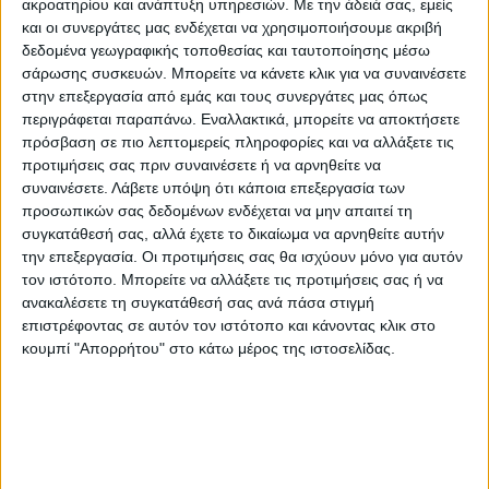
ακροατηρίου και ανάπτυξη υπηρεσιών.
Με την άδειά σας, εμείς
και οι συνεργάτες μας ενδέχεται να χρησιμοποιήσουμε ακριβή
δεδομένα γεωγραφικής τοποθεσίας και ταυτοποίησης μέσω
σάρωσης συσκευών. Μπορείτε να κάνετε κλικ για να συναινέσετε
στην επεξεργασία από εμάς και τους συνεργάτες μας όπως
περιγράφεται παραπάνω. Εναλλακτικά, μπορείτε να αποκτήσετε
πρόσβαση σε πιο λεπτομερείς πληροφορίες και να αλλάξετε τις
προτιμήσεις σας πριν συναινέσετε ή να αρνηθείτε να
συναινέσετε.
Λάβετε υπόψη ότι κάποια επεξεργασία των
προσωπικών σας δεδομένων ενδέχεται να μην απαιτεί τη
Ο κ. Φροξυλιάς αφού ευχαρίστησε τον
συγκατάθεσή σας, αλλά έχετε το δικαίωμα να αρνηθείτε αυτήν
κόσμο γιατην παρουσία του, αναφέρθηκε
την επεξεργασία. Οι προτιμήσεις σας θα ισχύουν μόνο για αυτόν
στις αρχές και στουςστόχους του
τον ιστότοπο. Μπορείτε να αλλάξετε τις προτιμήσεις σας ή να
ανακαλέσετε τη συγκατάθεσή σας ανά πάσα στιγμή
Συνδυασμού.
επιστρέφοντας σε αυτόν τον ιστότοπο και κάνοντας κλικ στο
κουμπί "Απορρήτου" στο κάτω μέρος της ιστοσελίδας.
Ζήτησε από τους δημότεςτου Δήμου
Μουζακίου νασυμπορευτούν με το
συνδυασμό και μέσα από τηΔΥΝΑΜΙΚΗ
ΣΥΝΕΡΓΑΣΙΑνα αλλάξουν το μέλλον
τηςπεριοχής.