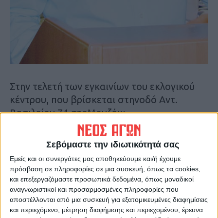
Στην τελετή των εγκαινίων του εκλογικού
κέντρου, που βρίσκεται στηνοδό Αντ.
Βασιλείου 74 στοΜουζάκι,
πραγματοποιήθηκε η παρουσίαση
τωνυποψηφίων του συνδυασμού.
Σεβόμαστε την ιδιωτικότητά σας
Εμείς και οι συνεργάτες μας αποθηκεύουμε και/ή έχουμε
Το «παρών» έδωσε πλήθος δημοτών και
πρόσβαση σε πληροφορίες σε μια συσκευή, όπως τα cookies,
ευχήθηκε«καλή επιτυχία» στον υποψήφιο
και επεξεργαζόμαστε προσωπικά δεδομένα, όπως μοναδικοί
Δήμαρχο και τουςυποψηφίους.
αναγνωριστικοί και προσαρμοσμένες πληροφορίες που
αποστέλλονται από μια συσκευή για εξατομικευμένες διαφημίσεις
και περιεχόμενο, μέτρηση διαφήμισης και περιεχομένου, έρευνα