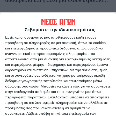
αυθαιρεσία και η ασχήμια έχουν κερδίσει…
Κ.Κ.
Τελευταίες Ειδήσεις Σήμερα
Σεβόμαστε την ιδιωτικότητά σας
Εμείς και οι συνεργάτες μας αποθηκεύουμε και/ή έχουμε
πρόσβαση σε πληροφορίες σε μια συσκευή, όπως τα cookies,
Ακολούθησε την εφημερίδα ΝΕΟΣ
και επεξεργαζόμαστε προσωπικά δεδομένα, όπως μοναδικοί
ΑΓΩΝ στο Google News!
αναγνωριστικοί και προσαρμοσμένες πληροφορίες που
αποστέλλονται από μια συσκευή για εξατομικευμένες διαφημίσεις
Όλες οι εξελίξεις στην περιοχή της
και περιεχόμενο, μέτρηση διαφήμισης και περιεχομένου, έρευνα
Καρδίτσας και ευρύτερα της Θεσσαλίας
ακροατηρίου και ανάπτυξη υπηρεσιών.
Με την άδειά σας, εμείς
και οι συνεργάτες μας ενδέχεται να χρησιμοποιήσουμε ακριβή
δεδομένα γεωγραφικής τοποθεσίας και ταυτοποίησης μέσω
ΠΡΟΗΓΟΥΜΕΝΟ ΑΡΘΡΟ
ΕΠΟΜΕΝΟ ΑΡΘΡΟ
σάρωσης συσκευών. Μπορείτε να κάνετε κλικ για να συναινέσετε
Γκολ στα...ερτζιανά
Έμπνευση...
στην επεξεργασία από εμάς και τους συνεργάτες μας όπως
25/11/2025
περιγράφεται παραπάνω. Εναλλακτικά, μπορείτε να αποκτήσετε
πρόσβαση σε πιο λεπτομερείς πληροφορίες και να αλλάξετε τις
προτιμήσεις σας πριν συναινέσετε ή να αρνηθείτε να
συναινέσετε.
Λάβετε υπόψη ότι κάποια επεξεργασία των