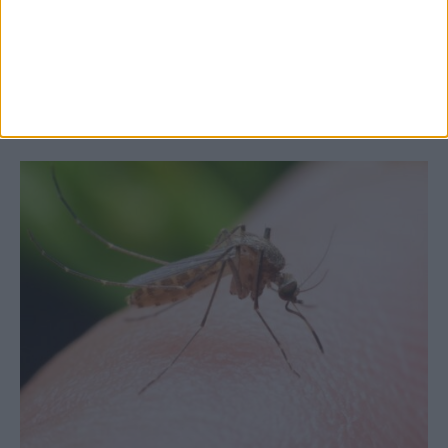
Θεσσαλία, με την Καρδίτσα όμως ουραγό
στις εξαγωγές (πίνακες)
ΚΑΡΔΙΤΣΑ