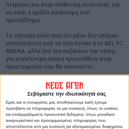
πτέρυγες και στην επιθετική οντότητα), για
να είναι η ομάδα πανέτοιμη στο
πρωτάθλημα.
Το σίγουρο είναι πως όχι μόνο δεν υπάρχει
απογοήτευση από τα όσα έγιναν στο AEL FC
ARENA, αλλά ίσα ίσα αυξάνουν την πίεση
για μεγαλύτερη ακόμη προσπάθεια στην
προετοιμασία που θα συνεχιστεί.
Οι “κιτρινόμαυροι” να θυμίσουμε δεν είχαν
σκοπό να ξεκινήσουν με τόσο δυνατό τεστ,
Σεβόμαστε την ιδιωτικότητά σας
αλλά λόγω της άρνησης της Ανθούπολης και
Εμείς και οι συνεργάτες μας αποθηκεύουμε και/ή έχουμε
του προβλήματος με το Στάδιο
πρόσβαση σε πληροφορίες σε μια συσκευή, όπως τα cookies,
αναγκάστηκαν να παίξουν με την ΑΕΛ εκτός
και επεξεργαζόμαστε προσωπικά δεδομένα, όπως μοναδικοί
έδρας αυτή την εποχή.
αναγνωριστικοί και προσαρμοσμένες πληροφορίες που
αποστέλλονται από μια συσκευή για εξατομικευμένες διαφημίσεις