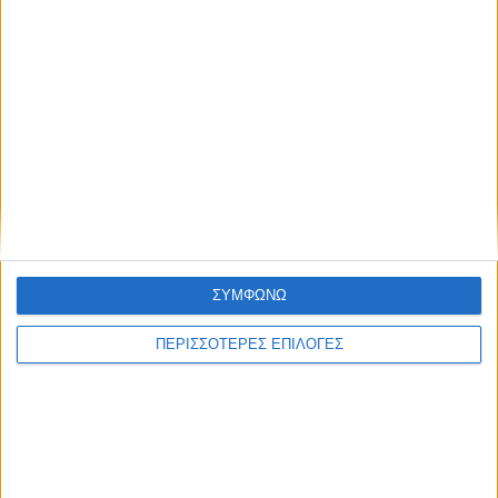
ΑΘΛΗΤΙΚΑ
Στο Πρόγραμμα της Περιφέρειας
Θεσσαλίας η κερκίδα στο γήπεδο του
ΣΥΜΦΩΝΩ
Μασχολουρίου
ΠΕΡΙΣΣΟΤΕΡΕΣ ΕΠΙΛΟΓΕΣ