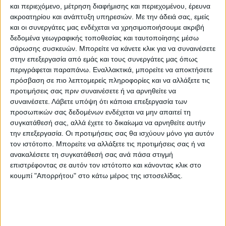
και περιεχόμενο, μέτρηση διαφήμισης και περιεχομένου, έρευνα
Ουδεν κακό αμιγές καλού…
ακροατηρίου και ανάπτυξη υπηρεσιών.
Με την άδειά σας, εμείς
και οι συνεργάτες μας ενδέχεται να χρησιμοποιήσουμε ακριβή
ΤΑ ΓΚΟΛ
δεδομένα γεωγραφικής τοποθεσίας και ταυτοποίησης μέσω
σάρωσης συσκευών. Μπορείτε να κάνετε κλικ για να συναινέσετε
στην επεξεργασία από εμάς και τους συνεργάτες μας όπως
Το σκορ για τους “βυσσινί” στο χθεσινό
περιγράφεται παραπάνω. Εναλλακτικά, μπορείτε να αποκτήσετε
φιλικό άνοιξε ο Κρητικός στο 22’.
πρόσβαση σε πιο λεπτομερείς πληροφορίες και να αλλάξετε τις
Το ημίχρονο τελείωσε με 1-0 με την
προτιμήσεις σας πριν συναινέσετε ή να αρνηθείτε να
συναινέσετε.
Λάβετε υπόψη ότι κάποια επεξεργασία των
Αναγέννηση να κρατά καλά αμυντικά, αλλά
προσωπικών σας δεδομένων ενδέχεται να μην απαιτεί τη
να μην έχει σοβαρή επιθετική λειτουργία.
συγκατάθεσή σας, αλλά έχετε το δικαίωμα να αρνηθείτε αυτήν
την επεξεργασία. Οι προτιμήσεις σας θα ισχύουν μόνο για αυτόν
τον ιστότοπο. Μπορείτε να αλλάξετε τις προτιμήσεις σας ή να
Στην επανάληψη έγιναν πάνω από δέκα
ανακαλέσετε τη συγκατάθεσή σας ανά πάσα στιγμή
αλλαγές, το παιχνίδι άνοιξε και η Λάρισα το
επιστρέφοντας σε αυτόν τον ιστότοπο και κάνοντας κλικ στο
εκμεταλλεύτηκε μαζί με κάποια λάθη στην
κουμπί "Απορρήτου" στο κάτω μέρος της ιστοσελίδας.
άμυνα.
Στο 50’ έγινε το 2-0 με τον Μωραϊτη για ν’
ακολουθήσουν άλλα τρία γκολ σε σύντομο