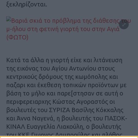
ξεκληρίζονται.
Κατά τα άλλα η γιορτή είχε και λιτάνευση
της εικόνας του Αγίου Αντωνίου στους
κεντρικούς δρόμους της κωμόπολης και
παζαρι και έκεθεση τοπικών προϊόντων με
βάση το μήλο και παρε[στησαν σε αυτή ο
περιφερειαρχης Κώστας Αγοραστός οι
βουλευτές του ΣΥΡΙΖΑ Βασίλης Κόκκαλης
και Άννα Ναγενά, η βουλευτής του ΠΑΣΟΚ-
ΚΙΝΑΛ Ευαγγελία Λιακούλη, ο βουλευτής
του ΚΚΕ Γιωργος Λαμπρούλης και πλήθος