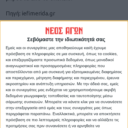
Πηγή: iefimerida.gr
Τελευταίες Ειδήσεις Σήμερα
Σεβόμαστε την ιδιωτικότητά σας
Εμείς και οι συνεργάτες μας αποθηκεύουμε και/ή έχουμε
Ακολούθησε την εφημερίδα ΝΕΟΣ
πρόσβαση σε πληροφορίες σε μια συσκευή, όπως τα cookies,
ΑΓΩΝ στο Google News!
και επεξεργαζόμαστε προσωπικά δεδομένα, όπως μοναδικοί
Όλες οι εξελίξεις στην περιοχή της
αναγνωριστικοί και προσαρμοσμένες πληροφορίες που
Καρδίτσας και ευρύτερα της Θεσσαλίας
αποστέλλονται από μια συσκευή για εξατομικευμένες διαφημίσεις
και περιεχόμενο, μέτρηση διαφήμισης και περιεχομένου, έρευνα
ακροατηρίου και ανάπτυξη υπηρεσιών.
Με την άδειά σας, εμείς
ΠΡΟΗΓΟΥΜΕΝΟ ΑΡΘΡΟ
ΕΠΟΜΕΝΟ ΑΡΘΡΟ
και οι συνεργάτες μας ενδέχεται να χρησιμοποιήσουμε ακριβή
δεδομένα γεωγραφικής τοποθεσίας και ταυτοποίησης μέσω
«Σημαντικό σχέδιο για την
Εκλογές 2023: Αυτό είναι το
σάρωσης συσκευών. Μπορείτε να κάνετε κλικ για να συναινέσετε
υγεία στη δεύτερη τετραετία
σκεπτικό της απόφασης του
στην επεξεργασία από εμάς και τους συνεργάτες μας όπως
της Ν.Δ.»
Αρείου Πάγου για τον
περιγράφεται παραπάνω. Εναλλακτικά, μπορείτε να αποκτήσετε
αποκλεισμό Κασιδιάρη
πρόσβαση σε πιο λεπτομερείς πληροφορίες και να αλλάξετε τις
προτιμήσεις σας πριν συναινέσετε ή να αρνηθείτε να