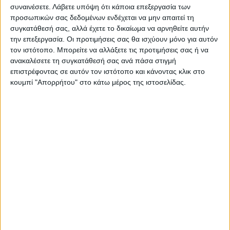
συναινέσετε.
Λάβετε υπόψη ότι κάποια επεξεργασία των
προσωπικών σας δεδομένων ενδέχεται να μην απαιτεί τη
συγκατάθεσή σας, αλλά έχετε το δικαίωμα να αρνηθείτε αυτήν
την επεξεργασία. Οι προτιμήσεις σας θα ισχύουν μόνο για αυτόν
τον ιστότοπο. Μπορείτε να αλλάξετε τις προτιμήσεις σας ή να
ανακαλέσετε τη συγκατάθεσή σας ανά πάσα στιγμή
επιστρέφοντας σε αυτόν τον ιστότοπο και κάνοντας κλικ στο
ΝΕΟΣ ΑΓΩΝ
κουμπί "Απορρήτου" στο κάτω μέρος της ιστοσελίδας.
https://neosagon.gr
Η Αρχαιότερη Καθημερινή Πρωινή Εφημερίδα της Καρδίτσας
ΠΑΡΟΜΟΙΑ ΑΡΘΡΑ