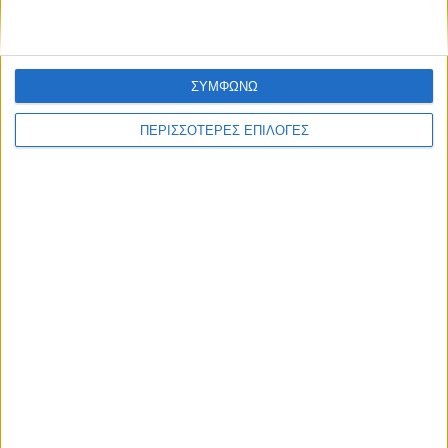
Συμφωνίας Σένγκεν με την Ισπανία
ΣΥΜΦΩΝΩ
ΠΕΡΙΣΣΟΤΕΡΕΣ ΕΠΙΛΟΓΕΣ
ΘΕΣΣΑΛΙΑ FM
ΑΚΟΥΣΤΕ ΖΩΝΤΑΝΑ
ΕΠΙΚΕΦΑΛΗΣ ΕΙΔΗΣΕΙΣ