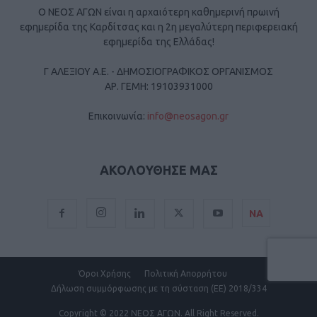
Ο ΝΕΟΣ ΑΓΩΝ είναι η αρχαιότερη καθημερινή πρωινή
εφημερίδα της Καρδίτσας και η 2η μεγαλύτερη περιφερειακή
εφημερίδα της Ελλάδας!
Γ ΑΛΕΞΙΟΥ Α.Ε. - ΔΗΜΟΣΙΟΓΡΑΦΙΚΟΣ ΟΡΓΑΝΙΣΜΟΣ
ΑΡ. ΓΕΜΗ: 19103931000
Επικοινωνία:
info@neosagon.gr
ΑΚΟΛΟΥΘΗΣΕ ΜΑΣ
ΝΑ
Όροι Χρήσης
Πολιτική Απορρήτου
Δήλωση συμμόρφωσης με τη σύσταση (ΕΕ) 2018/334
Copyright
© 2022 ΝΕΟΣ ΑΓΩΝ.
All Right Reserved.