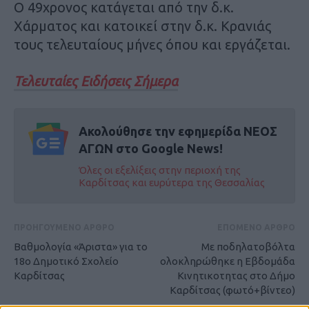
Ο 49χρονος κατάγεται από την δ.κ.
Χάρματος και κατοικεί στην δ.κ. Κρανιάς
τους τελευταίους μήνες όπου και εργάζεται.
Τελευταίες Ειδήσεις Σήμερα
Ακολούθησε την εφημερίδα ΝΕΟΣ
ΑΓΩΝ στο Google News!
Όλες οι εξελίξεις στην περιοχή της
Καρδίτσας και ευρύτερα της Θεσσαλίας
ΠΡΟΗΓΟΥΜΕΝΟ ΑΡΘΡΟ
ΕΠΟΜΕΝΟ ΑΡΘΡΟ
Βαθμολογία «Άριστα» για το
Με ποδηλατοβόλτα
18ο Δημοτικό Σχολείο
ολοκληρώθηκε η Εβδομάδα
Καρδίτσας
Κινητικοτητας στο Δήμο
Καρδίτσας (φωτό+βίντεο)