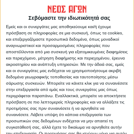
Σεβόμαστε την ιδιωτικότητά σας
Εμείς και οι συνεργάτες μας αποθηκεύουμε και/ή έχουμε
πρόσβαση σε πληροφορίες σε μια συσκευή, όπως τα cookies,
και επεξεργαζόμαστε προσωπικά δεδομένα, όπως μοναδικοί
αναγνωριστικοί και προσαρμοσμένες πληροφορίες που
ΝΕΟΣ ΑΓΩΝ
αποστέλλονται από μια συσκευή για εξατομικευμένες διαφημίσεις
και περιεχόμενο, μέτρηση διαφήμισης και περιεχομένου, έρευνα
https://neosagon.gr
ακροατηρίου και ανάπτυξη υπηρεσιών.
Με την άδειά σας, εμείς
Η Αρχαιότερη Καθημερινή Πρωινή Εφημερίδα της Καρδίτσας
και οι συνεργάτες μας ενδέχεται να χρησιμοποιήσουμε ακριβή
δεδομένα γεωγραφικής τοποθεσίας και ταυτοποίησης μέσω
σάρωσης συσκευών. Μπορείτε να κάνετε κλικ για να συναινέσετε
στην επεξεργασία από εμάς και τους συνεργάτες μας όπως
περιγράφεται παραπάνω. Εναλλακτικά, μπορείτε να αποκτήσετε
πρόσβαση σε πιο λεπτομερείς πληροφορίες και να αλλάξετε τις
ΠΑΡΟΜΟΙΑ ΑΡΘΡΑ
προτιμήσεις σας πριν συναινέσετε ή να αρνηθείτε να
συναινέσετε.
Λάβετε υπόψη ότι κάποια επεξεργασία των
προσωπικών σας δεδομένων ενδέχεται να μην απαιτεί τη
συγκατάθεσή σας, αλλά έχετε το δικαίωμα να αρνηθείτε αυτήν
την επεξεργασία. Οι προτιμήσεις σας θα ισχύουν μόνο για αυτόν