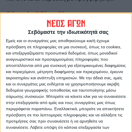
Τελευταίες Ειδήσεις Σήμερα
Σεβόμαστε την ιδιωτικότητά σας
Ακολούθησε την εφημερίδα ΝΕΟΣ
Εμείς και οι συνεργάτες μας αποθηκεύουμε και/ή έχουμε
ΑΓΩΝ στο Google News!
πρόσβαση σε πληροφορίες σε μια συσκευή, όπως τα cookies,
Όλες οι εξελίξεις στην περιοχή της
και επεξεργαζόμαστε προσωπικά δεδομένα, όπως μοναδικοί
Καρδίτσας και ευρύτερα της Θεσσαλίας
αναγνωριστικοί και προσαρμοσμένες πληροφορίες που
αποστέλλονται από μια συσκευή για εξατομικευμένες διαφημίσεις
και περιεχόμενο, μέτρηση διαφήμισης και περιεχομένου, έρευνα
ΠΡΟΗΓΟΥΜΕΝΟ ΑΡΘΡΟ
ΕΠΟΜΕΝΟ ΑΡΘΡΟ
ακροατηρίου και ανάπτυξη υπηρεσιών.
Με την άδειά σας, εμείς
και οι συνεργάτες μας ενδέχεται να χρησιμοποιήσουμε ακριβή
Μοιρασμένα τα κράτη μέλη
Μάγισσες και μάγοι στο
δεδομένα γεωγραφικής τοποθεσίας και ταυτοποίησης μέσω
για επιδοτήσεις μόνο στους
κινηματοθέατρο!
σάρωσης συσκευών. Μπορείτε να κάνετε κλικ για να συναινέσετε
κατ’ επάγγελμα αγρότες
στην επεξεργασία από εμάς και τους συνεργάτες μας όπως
περιγράφεται παραπάνω. Εναλλακτικά, μπορείτε να αποκτήσετε
πρόσβαση σε πιο λεπτομερείς πληροφορίες και να αλλάξετε τις
προτιμήσεις σας πριν συναινέσετε ή να αρνηθείτε να
συναινέσετε.
Λάβετε υπόψη ότι κάποια επεξεργασία των