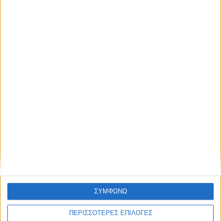
ΚΑΡΔΙΤΣΑ
Άρχισε η ιερακοθηρία στο Παυσίλυπο για
τα κορακοειδή (ΒΙΝΤΕΟ)
ΘΕΣΣΑΛΙΑ FM
ΣΥΜΦΩΝΩ
ΑΚΟΥΣΤΕ ΖΩΝΤΑΝΑ
ΠΕΡΙΣΣΟΤΕΡΕΣ ΕΠΙΛΟΓΕΣ