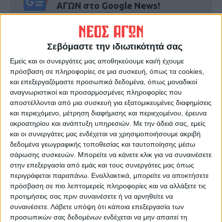
ΑΓΩΝ στο Google News!
Όλες οι εξελίξεις στην περιοχή της
Καρδίτσας και ευρύτερα της Θεσσαλίας
Σεβόμαστε την ιδιωτικότητά σας
Εμείς και οι συνεργάτες μας αποθηκεύουμε και/ή έχουμε
ΠΡΟΗΓΟΥΜΕΝΟ ΑΡΘΡΟ
ΕΠΟΜΕΝΟ ΑΡΘΡΟ
πρόσβαση σε πληροφορίες σε μια συσκευή, όπως τα cookies,
Στον Έβρο φαντάρος ο γιος
Συνάντηση του Δημάρχου
και επεξεργαζόμαστε προσωπικά δεδομένα, όπως μοναδικοί
του Πρωθυπουργού
Καρδίτσας για το Ειδικό
αναγνωριστικοί και προσαρμοσμένες πληροφορίες που
Δημοτικό Σχολείο
αποστέλλονται από μια συσκευή για εξατομικευμένες διαφημίσεις
και περιεχόμενο, μέτρηση διαφήμισης και περιεχομένου, έρευνα
ακροατηρίου και ανάπτυξη υπηρεσιών.
Με την άδειά σας, εμείς
και οι συνεργάτες μας ενδέχεται να χρησιμοποιήσουμε ακριβή
δεδομένα γεωγραφικής τοποθεσίας και ταυτοποίησης μέσω
σάρωσης συσκευών. Μπορείτε να κάνετε κλικ για να συναινέσετε
στην επεξεργασία από εμάς και τους συνεργάτες μας όπως
περιγράφεται παραπάνω. Εναλλακτικά, μπορείτε να αποκτήσετε
πρόσβαση σε πιο λεπτομερείς πληροφορίες και να αλλάξετε τις
Δημοσιογραφική Ομάδα ΝΕΟΣ ΑΓΩΝ
προτιμήσεις σας πριν συναινέσετε ή να αρνηθείτε να
συναινέσετε.
Λάβετε υπόψη ότι κάποια επεξεργασία των
https://neosagon.gr
προσωπικών σας δεδομένων ενδέχεται να μην απαιτεί τη