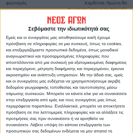
φωτισμός
Καρδίτσα: Πρώτα θα
συγκεντρώσουμε τα στοιχεία
και μετά θα ανακοινώσουμε
το σχέδιο των πληρωμών
Σεβόμαστε την ιδιωτικότητά σας
Εμείς και οι συνεργάτες μας αποθηκεύουμε και/ή έχουμε
πρόσβαση σε πληροφορίες σε μια συσκευή, όπως τα cookies,
και επεξεργαζόμαστε προσωπικά δεδομένα, όπως μοναδικοί
αναγνωριστικοί και προσαρμοσμένες πληροφορίες που
αποστέλλονται από μια συσκευή για εξατομικευμένες διαφημίσεις
και περιεχόμενο, μέτρηση διαφήμισης και περιεχομένου, έρευνα
ακροατηρίου και ανάπτυξη υπηρεσιών.
Με την άδειά σας, εμείς
Δημοσιογραφική Ομάδα ΝΕΟΣ ΑΓΩΝ
και οι συνεργάτες μας ενδέχεται να χρησιμοποιήσουμε ακριβή
δεδομένα γεωγραφικής τοποθεσίας και ταυτοποίησης μέσω
https://neosagon.gr
σάρωσης συσκευών. Μπορείτε να κάνετε κλικ για να συναινέσετε
Η Αρχαιότερη Καθημερινή Πρωινή Εφημερίδα της Καρδίτσας
στην επεξεργασία από εμάς και τους συνεργάτες μας όπως
περιγράφεται παραπάνω. Εναλλακτικά, μπορείτε να αποκτήσετε
πρόσβαση σε πιο λεπτομερείς πληροφορίες και να αλλάξετε τις
προτιμήσεις σας πριν συναινέσετε ή να αρνηθείτε να
συναινέσετε.
Λάβετε υπόψη ότι κάποια επεξεργασία των
προσωπικών σας δεδομένων ενδέχεται να μην απαιτεί τη