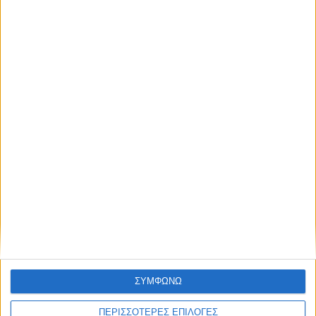
ΚΑΡΔΙΤΣΑ
Ολοκληρώθηκε η ασφαλτόστρωση σε
τμήματα των Σοφάδων
ΘΕΣΣΑΛΙΑ FM
ΑΚΟΥΣΤΕ ΖΩΝΤΑΝΑ
ΣΥΜΦΩΝΩ
ΠΕΡΙΣΣΟΤΕΡΕΣ ΕΠΙΛΟΓΕΣ