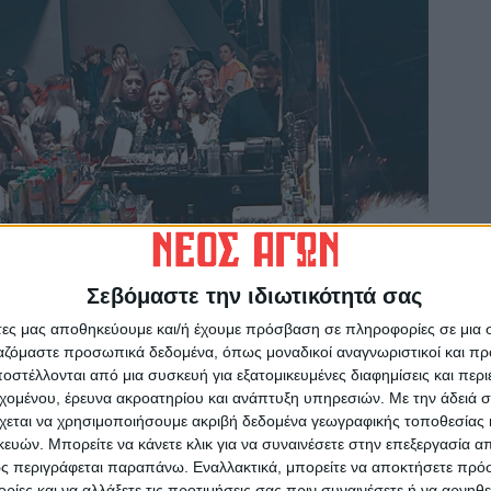
Σεβόμαστε την ιδιωτικότητά σας
άτες μας αποθηκεύουμε και/ή έχουμε πρόσβαση σε πληροφορίες σε μια
ργαζόμαστε προσωπικά δεδομένα, όπως μοναδικοί αναγνωριστικοί και 
στέλλονται από μια συσκευή για εξατομικευμένες διαφημίσεις και περ
εχομένου, έρευνα ακροατηρίου και ανάπτυξη υπηρεσιών.
Με την άδειά σα
χεται να χρησιμοποιήσουμε ακριβή δεδομένα γεωγραφικής τοποθεσίας 
ών. Μπορείτε να κάνετε κλικ για να συναινέσετε στην επεξεργασία απ
ς περιγράφεται παραπάνω. Εναλλακτικά, μπορείτε να αποκτήσετε πρό
ίες και να αλλάξετε τις προτιμήσεις σας πριν συναινέσετε ή να αρνηθεί