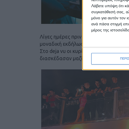
Λάβετε υπόψη ότι κά
συγκατάθεσή σας, αλ
μόνο για αυτόν τον 
ανά πάσα στιγμή επι
μέρος της ιστοσελίδα
Λίγες ημέρες πριν την Αποκριά οι δυ
μοναδική εκδήλωση για τους μαθητές
Στο deja vu οι κυρίες Αθηνά και Ρία 
διασκέδασαν μαζί τους στους ρυθμού
ΠΕΡΙ