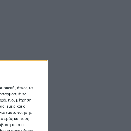
 συσκευή, όπως τα
προσαρμοσμένες
ιεχόμενο, μέτρηση
ς, εμείς και οι
και ταυτοποίησης
ό εμάς και τους
σβαση σε πιο
τε να συναινέσετε.