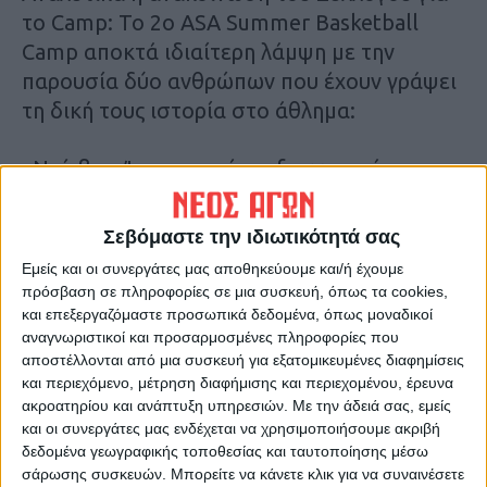
το Camp: Το 2ο ASA Summer Basketball
Camp αποκτά ιδιαίτερη λάμψη με την
παρουσία δύο ανθρώπων που έχουν γράψει
τη δική τους ιστορία στο άθλημα:
«Ντέιβιντ Ίνγκραμ – ένας ξεχωριστός
γνώστης του παιχνιδιού, με εμπειρία από το
υψηλότερο επίπεδο και τεράστια προσφορά
Σεβόμαστε την ιδιωτικότητά σας
ως παίκτης και προπονητής. Η παρουσία του
Εμείς και οι συνεργάτες μας αποθηκεύουμε και/ή έχουμε
στο Camp δίνει στα παιδιά μας την ευκαιρία
πρόσβαση σε πληροφορίες σε μια συσκευή, όπως τα cookies,
να διδαχτούν από κάποιον που έχει «ζει»
και επεξεργαζόμαστε προσωπικά δεδομένα, όπως μοναδικοί
αναγνωριστικοί και προσαρμοσμένες πληροφορίες που
πραγματικά το μπάσκετ.
αποστέλλονται από μια συσκευή για εξατομικευμένες διαφημίσεις
και περιεχόμενο, μέτρηση διαφήμισης και περιεχομένου, έρευνα
Βαγγέλης Αλεξανδρής – ο «τίγρης» των
ακροατηρίου και ανάπτυξη υπηρεσιών.
Με την άδειά σας, εμείς
πάγκων, προπονητής με ανεκτίμητη πορεία,
και οι συνεργάτες μας ενδέχεται να χρησιμοποιήσουμε ακριβή
δεδομένα γεωγραφικής τοποθεσίας και ταυτοποίησης μέσω
τίτλους και τεράστια συμβολή στο ελληνικό
σάρωσης συσκευών. Μπορείτε να κάνετε κλικ για να συναινέσετε