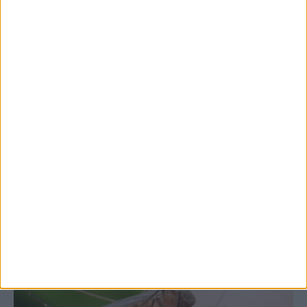
7 Αυγούστου 2026, 10:52 πμ
Θετικό το εμπορικό ισοζύγιο στη
Θεσσαλία, με την Καρδίτσα όμως ουραγό
στις εξαγωγές (πίνακες)
ΚΑΡΔΙΤΣΑ