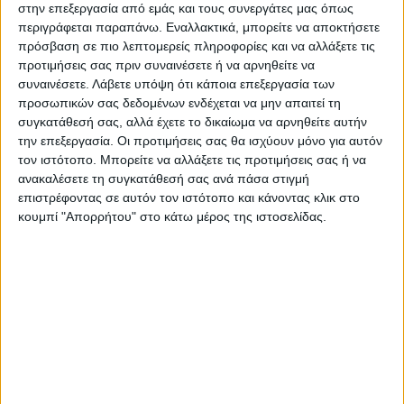
μπάσκετ. Η σοφία και το πάθος του
στην επεξεργασία από εμάς και τους συνεργάτες μας όπως
μεταδίδονται άμεσα σε κάθε νεαρό αθλητή.
περιγράφεται παραπάνω. Εναλλακτικά, μπορείτε να αποκτήσετε
πρόσβαση σε πιο λεπτομερείς πληροφορίες και να αλλάξετε τις
προτιμήσεις σας πριν συναινέσετε ή να αρνηθείτε να
Μαθαίνουμε από τους καλύτερους.
συναινέσετε.
Λάβετε υπόψη ότι κάποια επεξεργασία των
προσωπικών σας δεδομένων ενδέχεται να μην απαιτεί τη
Εμπνεόμαστε για να φτάσουμε ψηλότερα.
συγκατάθεσή σας, αλλά έχετε το δικαίωμα να αρνηθείτε αυτήν
την επεξεργασία. Οι προτιμήσεις σας θα ισχύουν μόνο για αυτόν
τον ιστότοπο. Μπορείτε να αλλάξετε τις προτιμήσεις σας ή να
Στην Αναγέννηση, τα παιδιά μας έχουν δίπλα
ανακαλέσετε τη συγκατάθεσή σας ανά πάσα στιγμή
τους τα σωστά πρότυπα»!
επιστρέφοντας σε αυτόν τον ιστότοπο και κάνοντας κλικ στο
κουμπί "Απορρήτου" στο κάτω μέρος της ιστοσελίδας.
Τελευταίες Ειδήσεις Σήμερα
Ακολούθησε την εφημερίδα ΝΕΟΣ
ΑΓΩΝ στο Google News!
Όλες οι εξελίξεις στην περιοχή της
Καρδίτσας και ευρύτερα της Θεσσαλίας