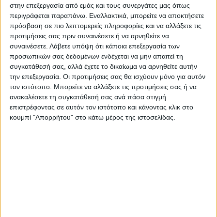
στην επεξεργασία από εμάς και τους συνεργάτες μας όπως
ένα μήνυμα, γιατί δεν έχουν τηλέφωνα. Μου
περιγράφεται παραπάνω. Εναλλακτικά, μπορείτε να αποκτήσετε
έστειλε ένα μήνυμα ”μπαμπά, φτάσαμε,
πρόσβαση σε πιο λεπτομερείς πληροφορίες και να αλλάξετε τις
καλά είμαστε”. Από εκεί και πέρα καμία
προτιμήσεις σας πριν συναινέσετε ή να αρνηθείτε να
συναινέσετε.
Λάβετε υπόψη ότι κάποια επεξεργασία των
επικοινωνία. 27 χρονών ήταν παντρεμένος.
προσωπικών σας δεδομένων ενδέχεται να μην απαιτεί τη
Τι άλλο να σας πω; Δεν υπάρχει άλλο κάτι».
συγκατάθεσή σας, αλλά έχετε το δικαίωμα να αρνηθείτε αυτήν
την επεξεργασία. Οι προτιμήσεις σας θα ισχύουν μόνο για αυτόν
Τελευταίες Ειδήσεις Σήμερα
τον ιστότοπο. Μπορείτε να αλλάξετε τις προτιμήσεις σας ή να
ανακαλέσετε τη συγκατάθεσή σας ανά πάσα στιγμή
επιστρέφοντας σε αυτόν τον ιστότοπο και κάνοντας κλικ στο
κουμπί "Απορρήτου" στο κάτω μέρος της ιστοσελίδας.
Ακολούθησε την εφημερίδα ΝΕΟΣ
ΑΓΩΝ στο Google News!
Όλες οι εξελίξεις στην περιοχή της
Καρδίτσας και ευρύτερα της Θεσσαλίας
ΠΡΟΗΓΟΥΜΕΝΟ ΑΡΘΡΟ
ΕΠΟΜΕΝΟ ΑΡΘΡΟ
Ιατρείο Αλληλεγγύης στον
Το νερό έφυγε, η λάσπη
Παλαμά, «κάντε όπως εμείς»
έμεινε στη Μαραθέα (φωτο)