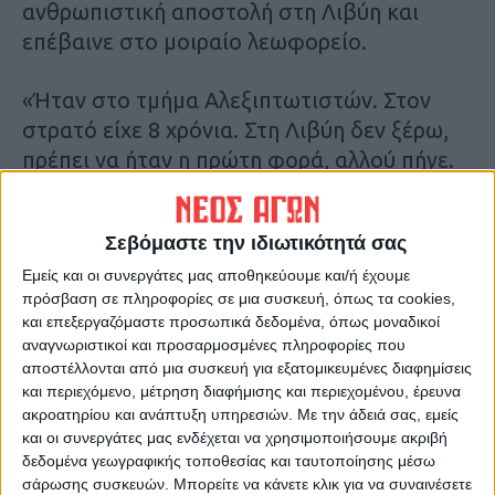
ανθρωπιστική αποστολή στη Λιβύη και
επέβαινε στο μοιραίο λεωφορείο.
«Ήταν στο τμήμα Αλεξιπτωτιστών. Στον
στρατό είχε 8 χρόνια. Στη Λιβύη δεν ξέρω,
πρέπει να ήταν η πρώτη φορά, αλλού πήγε.
Έφτασε Αίγυπτο, Ουκρανία, πήγε σε πολλά
κράτη» δήλωσε ο πατέρας του άτυχου
Σεβόμαστε την ιδιωτικότητά σας
νεαρού.
Εμείς και οι συνεργάτες μας αποθηκεύουμε και/ή έχουμε
πρόσβαση σε πληροφορίες σε μια συσκευή, όπως τα cookies,
Ο πατέρας του 27χρονου αποκάλυψε πως ο
και επεξεργαζόμαστε προσωπικά δεδομένα, όπως μοναδικοί
γιος του του έστειλε ένα μήνυμα μόλις
αναγνωριστικοί και προσαρμοσμένες πληροφορίες που
έφτασαν στην Λιβύη. Τίποτα όμως δεν
αποστέλλονται από μια συσκευή για εξατομικευμένες διαφημίσεις
και περιεχόμενο, μέτρηση διαφήμισης και περιεχομένου, έρευνα
προμήνυε την τραγωδία που θα
ακροατηρίου και ανάπτυξη υπηρεσιών.
Με την άδειά σας, εμείς
σημειωνόταν στη συνέχεια.
και οι συνεργάτες μας ενδέχεται να χρησιμοποιήσουμε ακριβή
δεδομένα γεωγραφικής τοποθεσίας και ταυτοποίησης μέσω
«Χθες το μεσημέρι, μία η ώρα, μου έστειλε
σάρωσης συσκευών. Μπορείτε να κάνετε κλικ για να συναινέσετε