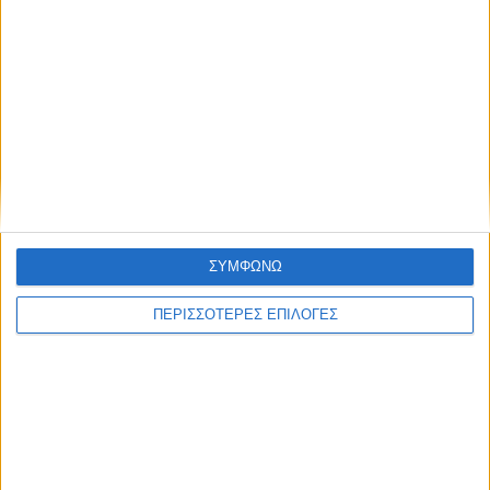
ΚΑΡΔΙΤΣΑ
ΣΥΜΦΩΝΩ
Σύλληψη στην Καρδίτσα για κλοπή
ηλεκτρικής ενέργειας
ΠΕΡΙΣΣΟΤΕΡΕΣ ΕΠΙΛΟΓΕΣ