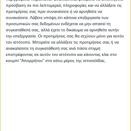
πρόσβαση σε πιο λεπτομερείς πληροφορίες και να αλλάξετε τις
K.Κ.
προτιμήσεις σας πριν συναινέσετε ή να αρνηθείτε να
συναινέσετε.
Λάβετε υπόψη ότι κάποια επεξεργασία των
προσωπικών σας δεδομένων ενδέχεται να μην απαιτεί τη
Τελευταίες Ειδήσεις Σήμερα
συγκατάθεσή σας, αλλά έχετε το δικαίωμα να αρνηθείτε αυτήν
την επεξεργασία. Οι προτιμήσεις σας θα ισχύουν μόνο για αυτόν
τον ιστότοπο. Μπορείτε να αλλάξετε τις προτιμήσεις σας ή να
Ακολούθησε την εφημερίδα ΝΕΟΣ
ανακαλέσετε τη συγκατάθεσή σας ανά πάσα στιγμή
ΑΓΩΝ στο Google News!
επιστρέφοντας σε αυτόν τον ιστότοπο και κάνοντας κλικ στο
κουμπί "Απορρήτου" στο κάτω μέρος της ιστοσελίδας.
Όλες οι εξελίξεις στην περιοχή της
Καρδίτσας και ευρύτερα της Θεσσαλίας
ΠΡΟΗΓΟΥΜΕΝΟ ΑΡΘΡΟ
ΕΠΟΜΕΝΟ ΑΡΘΡΟ
Αντίστροφη μέτρηση για την
Θέμα ημέρας : Σχεδόν 7 στα
προθεσμία ανάληψη της
10 νοικοκυριά με δυσκολία τα
διοίκησης στην Αναγέννηση
βγάζουν πέρα. Πως το
σχολιάζετε;