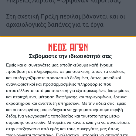
Υπέρειας Λάρισας – Ορφανών Καρδίτσας.
Στη σχετική Πράξη περιλαμβάνονται και οι
αρχαιολογικές δαπάνες για τα έργα
Δαπάνες Αρχαιολογίας πέντε (5) αρδευτικών
έργων ΣΔΙΤ και συγκεκριμένα:
Σεβόμαστε την ιδιωτικότητά σας
-Φράγμα Μιναγιώτικο
Εμείς και οι συνεργάτες μας αποθηκεύουμε και/ή έχουμε
πρόσβαση σε πληροφορίες σε μια συσκευή, όπως τα cookies,
και επεξεργαζόμαστε προσωπικά δεδομένα, όπως μοναδικοί
– Αρδευτικό Δίκτυο Νέστου
αναγνωριστικοί και προσαρμοσμένες πληροφορίες που
αποστέλλονται από μια συσκευή για εξατομικευμένες διαφημίσεις
– Λιμνοδεξαμενή Χοχλακίων – Φράγμα
και περιεχόμενο, μέτρηση διαφήμισης και περιεχομένου, έρευνα
ακροατηρίου και ανάπτυξη υπηρεσιών.
Με την άδειά σας, εμείς
Αγίου Ιωάννη
και οι συνεργάτες μας ενδέχεται να χρησιμοποιήσουμε ακριβή
δεδομένα γεωγραφικής τοποθεσίας και ταυτοποίησης μέσω
Η ημερομηνία έναρξης της Πράξης ορίζεται
σάρωσης συσκευών. Μπορείτε να κάνετε κλικ για να συναινέσετε
η 08/06/2026 και η λήξη της η 31/12/2032.
στην επεξεργασία από εμάς και τους συνεργάτες μας όπως
περιγράφεται παραπάνω. Εναλλακτικά, μπορείτε να αποκτήσετε