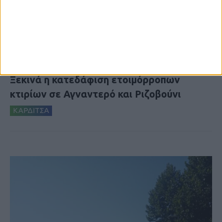
6 Αυγούστου 2026, 10:11 πμ
Ξεκινά η κατεδάφιση ετοιμόρροπων
κτιρίων σε Αγναντερό και Ριζοβούνι
ΚΑΡΔΙΤΣΑ