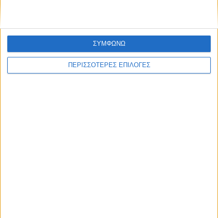
ΣΥΜΦΩΝΩ
ΠΕΡΙΣΣΟΤΕΡΕΣ ΕΠΙΛΟΓΕΣ
ΚΑΡΔΙΤΣΑ
Μετά από θάνατο κατοίκου
επιβεβαιώθηκε το κρούσμα του ιού του
Δυτικού Νείλου στην Κυψέλη - ο Δήμος
Σοφάδων στις επηρεαζόμενες περιοχές