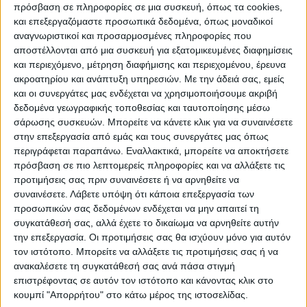
απαραίτητο από τις αρμόδιες
πρόσβαση σε πληροφορίες σε μια συσκευή, όπως τα cookies,
και επεξεργαζόμαστε προσωπικά δεδομένα, όπως μοναδικοί
υπηρεσίες.
αναγνωριστικοί και προσαρμοσμένες πληροφορίες που
Στους όρους της σύμβασης
αποστέλλονται από μια συσκευή για εξατομικευμένες διαφημίσεις
περιλαμβάνονται και τα εξής
και περιεχόμενο, μέτρηση διαφήμισης και περιεχομένου, έρευνα
ακροατηρίου και ανάπτυξη υπηρεσιών.
Με την άδειά σας, εμείς
-Οι υπηρεσίες απολύμανσης να
και οι συνεργάτες μας ενδέχεται να χρησιμοποιήσουμε ακριβή
αφορούν το σύνολο των οχημάτων που
δεδομένα γεωγραφικής τοποθεσίας και ταυτοποίησης μέσω
κινούνται από και προς τις
σάρωσης συσκευών. Μπορείτε να κάνετε κλικ για να συναινέσετε
κτηνοτροφικές μονάδες που ανήκουν
στην επεξεργασία από εμάς και τους συνεργάτες μας όπως
περιγράφεται παραπάνω. Εναλλακτικά, μπορείτε να αποκτήσετε
σε περιοχές της Περιφέρειας
πρόσβαση σε πιο λεπτομερείς πληροφορίες και να αλλάξετε τις
Θεσσαλίας
προτιμήσεις σας πριν συναινέσετε ή να αρνηθείτε να
– Οι ψεκασμοί να πραγματοποιούνται
συναινέσετε.
Λάβετε υπόψη ότι κάποια επεξεργασία των
προσωπικών σας δεδομένων ενδέχεται να μην απαιτεί τη
με ψεκαστικά μηχανήματα και σε
συγκατάθεσή σας, αλλά έχετε το δικαίωμα να αρνηθείτε αυτήν
περίπτωση μη πρόσβασης αυτών με
την επεξεργασία. Οι προτιμήσεις σας θα ισχύουν μόνο για αυτόν
ψεκαστήρες πλάτης
τον ιστότοπο. Μπορείτε να αλλάξετε τις προτιμήσεις σας ή να
-Οι ψεκασμοί να γίνονται σε όλο το
ανακαλέσετε τη συγκατάθεσή σας ανά πάσα στιγμή
επιστρέφοντας σε αυτόν τον ιστότοπο και κάνοντας κλικ στο
εξωτερικό μέρος των οχημάτων με
κουμπί "Απορρήτου" στο κάτω μέρος της ιστοσελίδας.
έμφαση στο κάτω μέρος τους και τους