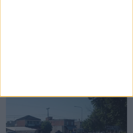
6 Αυγούστου 2026, 10:11 πμ
Ξεκινά η κατεδάφιση ετοιμόρροπων
κτιρίων σε Αγναντερό και Ριζοβούνι
ΚΑΡΔΙΤΣΑ