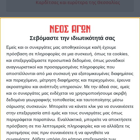
Καρδίτσας και ευρύτερα της Θεσσαλίας
ΠΡΟΗΓΟΥΜΕΝΟ ΑΡΘΡΟ
ΕΠΟΜΕΝΟ ΑΡΘΡΟ
Τροποποιήθηκε το πλαίσιο
Τα σημαντικά φιλικά
Σεβόμαστε την ιδιωτικότητά σας
ελέγχων των
παιχνίδια προετοιμασίας του
νεοεισερχόμενων σε
ΑΣΚ Ιαπωνική
Εμείς και οι συνεργάτες μας αποθηκεύουμε και/ή έχουμε
βιολογική γεωργία και
πρόσβαση σε πληροφορίες σε μια συσκευή, όπως τα cookies,
κτηνοτροφία
και επεξεργαζόμαστε προσωπικά δεδομένα, όπως μοναδικοί
αναγνωριστικοί και προσαρμοσμένες πληροφορίες που
αποστέλλονται από μια συσκευή για εξατομικευμένες διαφημίσεις
και περιεχόμενο, μέτρηση διαφήμισης και περιεχομένου, έρευνα
ακροατηρίου και ανάπτυξη υπηρεσιών.
Με την άδειά σας, εμείς
και οι συνεργάτες μας ενδέχεται να χρησιμοποιήσουμε ακριβή
δεδομένα γεωγραφικής τοποθεσίας και ταυτοποίησης μέσω
σάρωσης συσκευών. Μπορείτε να κάνετε κλικ για να συναινέσετε
στην επεξεργασία από εμάς και τους συνεργάτες μας όπως
περιγράφεται παραπάνω. Εναλλακτικά, μπορείτε να αποκτήσετε
ΝΕΟΣ ΑΓΩΝ
πρόσβαση σε πιο λεπτομερείς πληροφορίες και να αλλάξετε τις
https://neosagon.gr
προτιμήσεις σας πριν συναινέσετε ή να αρνηθείτε να
Η Αρχαιότερη Καθημερινή Πρωινή Εφημερίδα της Καρδίτσας
συναινέσετε.
Λάβετε υπόψη ότι κάποια επεξεργασία των