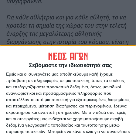
υπερηφάνεια.
Για κάθε αθλήτρια και για κάθε αθλητή, το να
κρατάει τη σημαία της χώρας του στην τελετή
έναρξης της μεγαλύτερης αθλητικής
διοργάνωσης στην ιστορία του κόσμου, είναι η
ύψιστη τιμή.
Σεβόμαστε την ιδιωτικότητά σας
Τέτοιες στιγμές τα όνειρα, οι προσδοκίες, οι
κόποι και οι αγώνες μιας ζωής ολόκληρης
Εμείς και οι συνεργάτες μας αποθηκεύουμε και/ή έχουμε
πρόσβαση σε πληροφορίες σε μια συσκευή, όπως τα cookies,
αφιερωμένης στον Αθλητισμό περνούν
και επεξεργαζόμαστε προσωπικά δεδομένα, όπως μοναδικοί
αστραπιαία από το μυαλό, αλλά αμέσως οι
αναγνωριστικοί και προσαρμοσμένες πληροφορίες που
ανάγκες της προετοιμασίας σε προσγειώνουν
αποστέλλονται από μια συσκευή για εξατομικευμένες διαφημίσεις
στις απαιτήσεις των ημερών που έρχονται.
και περιεχόμενο, μέτρηση διαφήμισης και περιεχομένου, έρευνα
ακροατηρίου και ανάπτυξη υπηρεσιών.
Με την άδειά σας, εμείς
και οι συνεργάτες μας ενδέχεται να χρησιμοποιήσουμε ακριβή
Στο Παρίσι, όλα τα παιδιά της ελληνικής
δεδομένα γεωγραφικής τοποθεσίας και ταυτοποίησης μέσω
Ολυμπιακής αποστολής, θα κάνουμε ό,τι
σάρωσης συσκευών. Μπορείτε να κάνετε κλικ για να συναινέσετε