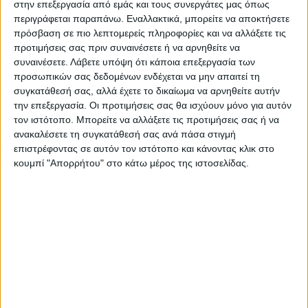
στην επεξεργασία από εμάς και τους συνεργάτες μας όπως
περισσότερο μπορούμε, ώστε για ακόμα μία
περιγράφεται παραπάνω. Εναλλακτικά, μπορείτε να αποκτήσετε
φορά να σηκώσουμε ψηλά τα ελληνικά
πρόσβαση σε πιο λεπτομερείς πληροφορίες και να αλλάξετε τις
χρώματα”.
προτιμήσεις σας πριν συναινέσετε ή να αρνηθείτε να
συναινέσετε.
Λάβετε υπόψη ότι κάποια επεξεργασία των
προσωπικών σας δεδομένων ενδέχεται να μην απαιτεί τη
συγκατάθεσή σας, αλλά έχετε το δικαίωμα να αρνηθείτε αυτήν
την επεξεργασία. Οι προτιμήσεις σας θα ισχύουν μόνο για αυτόν
τον ιστότοπο. Μπορείτε να αλλάξετε τις προτιμήσεις σας ή να
ανακαλέσετε τη συγκατάθεσή σας ανά πάσα στιγμή
επιστρέφοντας σε αυτόν τον ιστότοπο και κάνοντας κλικ στο
κουμπί "Απορρήτου" στο κάτω μέρος της ιστοσελίδας.
Τελευταίες Ειδήσεις Σήμερα
Ακολούθησε την εφημερίδα ΝΕΟΣ
ΑΓΩΝ στο Google News!