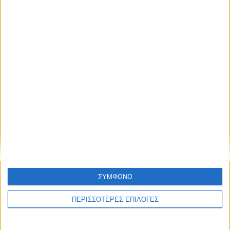
Στο γήπεδο του Μακεδονικού ο αγώνας
ΑΣΑ - Αρης στις 17 Αυγούστου
ΣΥΜΦΩΝΩ
ΠΕΡΙΣΣΟΤΕΡΕΣ ΕΠΙΛΟΓΕΣ
ΑΘΛΗΤΙΚΑ