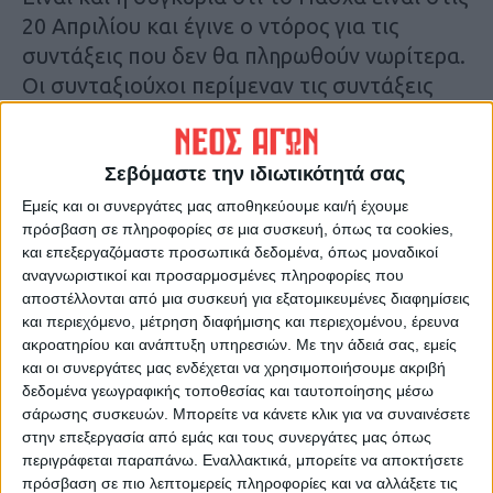
20 Απριλίου και έγινε ο ντόρος για τις
συντάξεις που δεν θα πληρωθούν νωρίτερα.
Οι συνταξιούχοι περίμεναν τις συντάξεις
τους για να πάρουν δώρα στα εγγονάκια
τους, τη λαμπάδα στο βαφτιστήρι. Όσο
οξύμωρο ακούγεται αυτό, τονώνει την
Σεβόμαστε την ιδιωτικότητά σας
αγοραστική δύναμη και την αγορά»,
Εμείς και οι συνεργάτες μας αποθηκεύουμε και/ή έχουμε
πρόσβαση σε πληροφορίες σε μια συσκευή, όπως τα cookies,
σημείωσαν χαρακτηριστικά οι
και επεξεργαζόμαστε προσωπικά δεδομένα, όπως μοναδικοί
επαγγελματίες.
αναγνωριστικοί και προσαρμοσμένες πληροφορίες που
αποστέλλονται από μια συσκευή για εξατομικευμένες διαφημίσεις
και περιεχόμενο, μέτρηση διαφήμισης και περιεχομένου, έρευνα
ακροατηρίου και ανάπτυξη υπηρεσιών.
Με την άδειά σας, εμείς
και οι συνεργάτες μας ενδέχεται να χρησιμοποιήσουμε ακριβή
δεδομένα γεωγραφικής τοποθεσίας και ταυτοποίησης μέσω
σάρωσης συσκευών. Μπορείτε να κάνετε κλικ για να συναινέσετε
στην επεξεργασία από εμάς και τους συνεργάτες μας όπως
περιγράφεται παραπάνω. Εναλλακτικά, μπορείτε να αποκτήσετε
πρόσβαση σε πιο λεπτομερείς πληροφορίες και να αλλάξετε τις