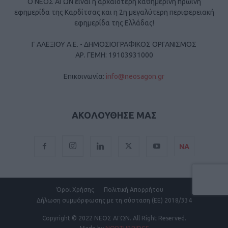
Ο ΝΕΟΣ ΑΓΩΝ είναι η αρχαιότερη καθημερινή πρωινή
εφημερίδα της Καρδίτσας και η 2η μεγαλύτερη περιφερειακή
εφημερίδα της Ελλάδας!
Γ ΑΛΕΞΙΟΥ Α.Ε. - ΔΗΜΟΣΙΟΓΡΑΦΙΚΟΣ ΟΡΓΑΝΙΣΜΟΣ
ΑΡ. ΓΕΜΗ: 19103931000
Επικοινωνία:
info@neosagon.gr
ΑΚΟΛΟΥΘΗΣΕ ΜΑΣ
ΝΑ
Όροι Χρήσης
Πολιτική Απορρήτου
Δήλωση συμμόρφωσης με τη σύσταση (ΕΕ) 2018/334
Copyright
© 2022 ΝΕΟΣ ΑΓΩΝ.
All Right Reserved.