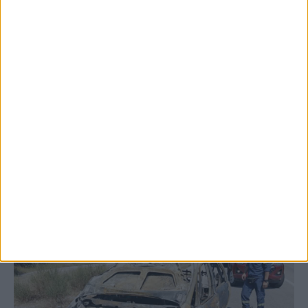
Έργο καθαρισμού του Ρογόζινου και
αποκατάστασης των αναχωμάτων
ΚΑΡΔΙΤΣΑ