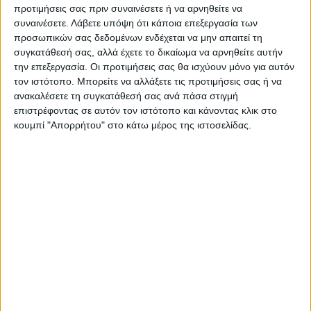
προτιμήσεις σας πριν συναινέσετε ή να αρνηθείτε να
«Εμείς στον κλάδο παρατηρούμε μια στάση
συναινέσετε.
Λάβετε υπόψη ότι κάποια επεξεργασία των
αναμονής, καθώς ο κόσμος έρχεται, βλέπει
προσωπικών σας δεδομένων ενδέχεται να μην απαιτεί τη
και ρωτάει. Κυρίως το πασχαλινό αυγό και
συγκατάθεσή σας, αλλά έχετε το δικαίωμα να αρνηθείτε αυτήν
οι λαμπάδες υπάρχουν σχεδόν σε όλα τα
την επεξεργασία. Οι προτιμήσεις σας θα ισχύουν μόνο για αυτόν
τον ιστότοπο. Μπορείτε να αλλάξετε τις προτιμήσεις σας ή να
μαγαζιά. Ακόμη και στα μεγάλα μάρκετ,
ανακαλέσετε τη συγκατάθεσή σας ανά πάσα στιγμή
επομένως υπάρχει ανταγωνισμός»,
επιστρέφοντας σε αυτόν τον ιστότοπο και κάνοντας κλικ στο
πρόσθεσαν. Σε ικανοποιητικά επίπεδα οι
κουμπί "Απορρήτου" στο κάτω μέρος της ιστοσελίδας.
τιμές των πασχαλινών ειδών Σχετικά με τις
τιμές στα πασχαλινά είδη στα καταστήματα
παιχνιδιών, αυτές διατηρούνται σε
ικανοποιητικά επίπεδα σε σχέση με τις
υψηλές ανάγκες της εποχής μας. «Κοιτάμε
να έχουμε λαμπάδες για όλα τα πορτοφόλια.
Εκεί κινείται το εύρος των τιμών.
Υπάρχουν πολλών ταχυτήτων επιλογές»,
τόνισαν. Επιπλέον, εν αναμονή μιας