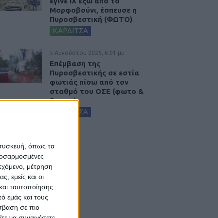
έγινε ΙΧ έξω από το
Μορφοβούνι, έσπευσε η
Πυροσβεστική (ΦΩΤΟ)
ΚΑΡΔΙΤΣΑ
5 Αυγούστου 2026, 6:01 μμ
Επέμβαση της
Πυροσβεστικής σε εστία
φωτιάς πίσω από τον
σταθμό του ΟΣΕ (φωτο &
βιντεο)
ΚΑΡΔΙΤΣΑ
 συσκευή, όπως τα
προσαρμοσμένες
ιεχόμενο, μέτρηση
ς, εμείς και οι
και ταυτοποίησης
ό εμάς και τους
σβαση σε πιο
τε να συναινέσετε.