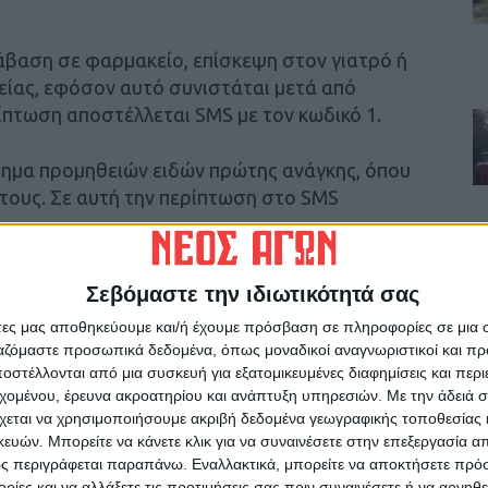
τάβαση σε φαρμακείο, επίσκεψη στον γιατρό ή
είας, εφόσον αυτό συνιστάται μετά από
ρίπτωση αποστέλλεται SMS με τον κωδικό 1.
τημα προμηθειών ειδών πρώτης ανάγκης, όπου
 τους. Σε αυτή την περίπτωση στο SMS
όσον δεν είναι δυνατή η ηλεκτρονική ή
Σεβόμαστε την ιδιωτικότητά σας
 κατεπείγουσες ανάγκες, μετά από τον
άτες μας αποθηκεύουμε και/ή έχουμε πρόσβαση σε πληροφορίες σε μια
ημερώνεται εγγράφως ή ηλεκτρονικώς ο
ργαζόμαστε προσωπικά δεδομένα, όπως μοναδικοί αναγνωριστικοί και 
όθεση επίδειξης της ως άνω ενημέρωσης, καθώς
στέλλονται από μια συσκευή για εξατομικευμένες διαφημίσεις και περ
ο που δεν είναι δυνατή ηλεκτρονική
εχομένου, έρευνα ακροατηρίου και ανάπτυξη υπηρεσιών.
Με την άδειά σα
 υπηρεσία ή τράπεζα, στο SMS χρησιμοποιείται
χεται να χρησιμοποιήσουμε ακριβή δεδομένα γεωγραφικής τοποθεσίας 
ών. Μπορείτε να κάνετε κλικ για να συναινέσετε στην επεξεργασία απ
ς περιγράφεται παραπάνω. Εναλλακτικά, μπορείτε να αποκτήσετε πρό
ίες και να αλλάξετε τις προτιμήσεις σας πριν συναινέσετε ή να αρνηθεί