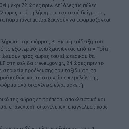
εί μέχρι 72 ώρες πριν. Απ’ όλες τις πύλες
72 ώρες από τη λήψη του σχετικού δείγματος.
ι τα παραπάνω μέτρα ξεκινούν να εφαρμόζονται
πλήρωση της φόρμας PLF και η επίδειξη του
ό το εξωτερικό, ενώ ξεκινώντας από την Τρίτη
αξιδεύουν προς χώρες του εξωτερικού θα
στη σελίδα travel.gov.gr., 24 ώρες πριν το
α στοιχεία προέλευσης του ταξιδιώτη, τα
μού καθώς και τα στοιχεία των μελών της
 φόρμα ανά οικογένεια είναι αρκετή.
ικό της χώρας επιτρέπεται αποκλειστικά και
κία, επανένωση οικογενειών, επαγγελματικούς
νήσεις μεταξύ νομών, με εξαίρεση τους 4