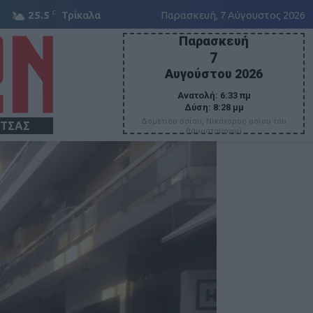
C
25.5
Τρίκαλα
Παρασκευή, 7 Αύγουστος 2026
Παρασκευή
7
Αυγούστου 2026
Ανατολή:
6:33 πμ
Δύση:
8:28 μμ
Δομετίου οσίου, Νικάνορος οσίου του
ΙΤΣΑΣ
θαυματουργού