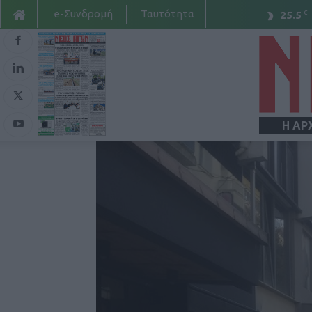
e-Συνδρομή
Ταυτότητα
C
25.5
Η ΑΡ